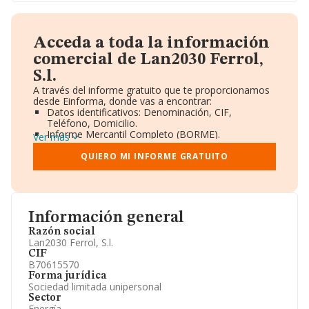
Acceda a toda la información
comercial de Lan2030 Ferrol,
S.l.
A través del informe gratuito que te proporcionamos
desde Einforma, donde vas a encontrar:
Datos identificativos: Denominación, CIF,
Teléfono, Domicilio.
Informe Mercantil Completo (BORME).
Ver más
Gráficos de Evolución Ventas y Empleados.
Consejo de Administración y Administradores.
QUIERO MI INFORME GRATUITO
Directivos y Ejecutivos.
Accionistas.
Participaciones y Vinculaciones en otras empresas.
Artículos de prensa publicados sobre la empresa.
Información oficial y registral complementaria.
Información general
Razón social
Lan2030 Ferrol, S.l.
CIF
B70615570
Forma jurídica
Sociedad limitada unipersonal
Sector
Energía