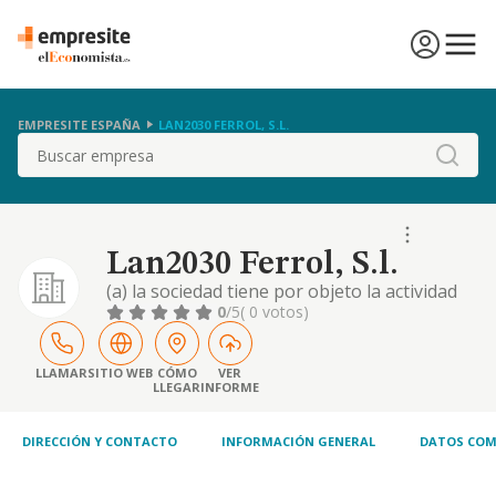
EMPRESITE ESPAÑA
LAN2030 FERROL, S.L.
Buscar
Lan2030 Ferrol, S.l.
(a) la sociedad tiene por objeto la actividad
de ingeniería, promoción, gestión,
0
/5
( 0 votos)
explotación, mantenimiento y
comercialización de aprovechamientos de
producción de energía eléctrica; así como a
LLAMAR
SITIO WEB
CÓMO
VER
LLEGAR
INFORME
adquisición y enajenación de acciones y
participaciones en proyectos de energías
renovables y en terrenos
DIRECCIÓN Y CONTACTO
INFORMACIÓN GENERAL
DATOS COM