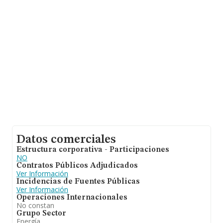
de euros entre todas las compañías. En cuanto a la
información relativa a la provincia de Madrid, en la base
de datos de INFORMA aparecen 903 empresas, con
ventas de hasta 31.257 millones de euros. Con el fin de
ampliar la información relativa a las compañías, la
media de antigüedad desde la constitución es de 9
años. Los empleados de media son 4.
Datos comerciales
Estructura corporativa - Participaciones
NO
Contratos Públicos Adjudicados
Ver Información
Incidencias de Fuentes Públicas
Ver Información
Operaciones Internacionales
No constan
Grupo Sector
Energía