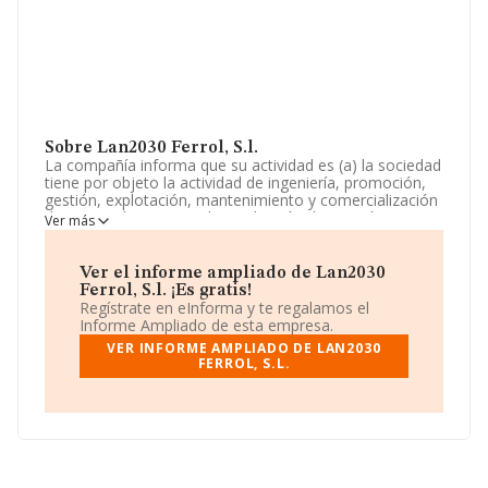
Sobre Lan2030 Ferrol, S.l.
La compañía informa que su actividad es (a) la sociedad
tiene por objeto la actividad de ingeniería, promoción,
gestión, explotación, mantenimiento y comercialización
de aprovechamientos de producción de energía
Ver más
eléctrica; así como a adquisición y enajenación de
acciones y participaciones en proyectos de energías
renovables y en terrenos. La empresa está registrada
Ver el informe ampliado de Lan2030
como Sociedad Limitada. Tiene CNAE: 3515 -
Ferrol, S.l. ¡Es gratis!
'Producción de energía hidroeléctrica'. La sociedad no
Regístrate en eInforma y te regalamos el
tiene actividad en mercados exteriores.
Informe Ampliado de esta empresa.
VER INFORME AMPLIADO DE LAN2030
La sociedad
Lan2030 Ferrol, S.L
, B70615570, tiene su
FERROL, S.L.
domicilio social establecido en Calle Sobrado núm. 2,
(28050), Madrid, Madrid.
En relación con el sector y disponiendo de los datos de
hasta 3.058 empresas, en el ámbito nacional la
facturación alcanza la cifra de 54.556 millones de euros
y se calcula un promedio de facturación de 17 millones