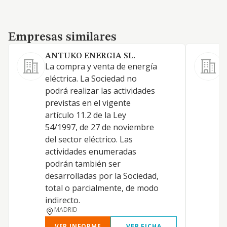
Empresas similares
Empresas similares
ANTUKO ENERGIA SL.
S
La compra y venta de energía
C
eléctrica. La Sociedad no
C
podrá realizar las actividades
I
previstas en el vigente
e
artículo 11.2 de la Ley
I
54/1997, de 27 de noviembre
del sector eléctrico. Las
actividades enumeradas
podrán también ser
desarrolladas por la Sociedad,
total o parcialmente, de modo
indirecto.
MADRID
VER INFORME
VER FICHA