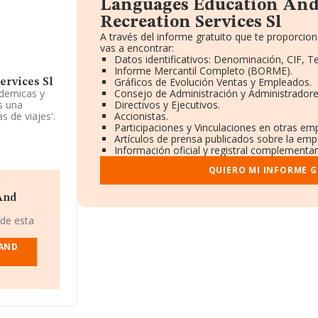
Languages Education And
Recreation Services Sl
A través del informe gratuito que te proporc
vas a encontrar:
Datos identificativos: Denominación, CIF, Te
Informe Mercantil Completo (BORME).
Gráficos de Evolución Ventas y Empleados.
ervices Sl
ademicas y
Consejo de Administración y Administradore
s una
Directivos y Ejecutivos.
s de viajes'.
Accionistas.
Participaciones y Vinculaciones en otras em
Artículos de prensa publicados sobre la emp
n la base de
Información oficial y registral complementar
ma de la
QUIERO MI INFORME 
endo a los
And
la compañía
 852. Se
 de esta
or:
Beluba
an
 AND
do 10.870
nadas las
ella
ificos
ído de 206