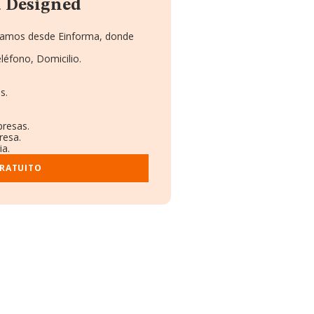
 Designed
ionamos desde Einforma, donde
léfono, Domicilio.
s.
presas.
resa.
ia.
GRATUITO