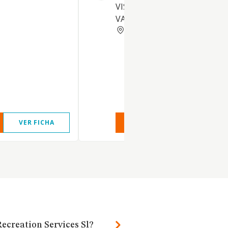
VISITANTE QUE ACUDE AL PA
VASCO.
VIZCAYA
VER FICHA
VER INFORME
VER FIC
ecreation Services Sl?