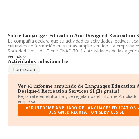
Sobre Languages Education And Designed Recreation S
La compañía declara que su actividad es actividades lectivas, ac
culturales de formación en su mas amplio sentido. La empresa e
Sociedad Limitada. Tiene CNAE: 7911 - 'Actividades de las agencia
No realiza actividad de importación y/o exportación.
Ver más
Actividades relacionadas
La plantilla se ha reducido un 20% y según las cifras existentes e
Formacion
datos de INFORMA, el número de empleados ha estado por enci
media de sector.
Dentro del ranking de empresas elaborado por INFORMA, atendi
Ver el informe ampliado de Languages Education 
niveles de facturación de la sociedad, se destaca que: en 2024, 
Designed Recreation Services Sl ¡Es gratis!
ha perdido 95 puestos en el ranking sectorial, pasando del 757 al
Regístrate en eInforma y te regalamos el Informe Ampliado
encuentran mejor posicionadas las siguientes empresas del sect
empresa.
Travel S.L
y
Noruega Tours S.L
; por detras de ella se encuentr
VER INFORME AMPLIADO DE LANGUAGES EDUCATION
compañías como:
Guaracancu Sociedad Limitada
y
Viatges
DESIGNED RECREATION SERVICES SL
Independents I Trekkings S.L
. En el ranking nacional, ha baja
puestos pasando del 119.032 al 129.902. Aparecen mejor posicio
siguientes compañías:
Viveros Esteve Es Ficus S.L
y
Soler Cap
Restauracio S.L
, sin embargo, adelanta empresas como
Frigor
Almadraba Barbate S.L
y
Panalmedina S A
. La empresa ha ca