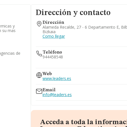
Dirección y contacto
Dirección
emicas y
Alameda Recalde, 27 - 6 Departamento E, Bil
en su mas
Bizkaia
Como llegar
Teléfono
agencias de
944458548
944458339
Web
www.leaders.es
Email
info@leaders.es
Acceda a toda la informac