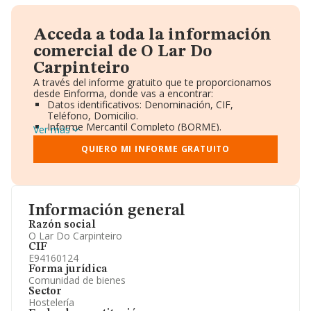
Acceda a toda la información
comercial de O Lar Do
Carpinteiro
A través del informe gratuito que te proporcionamos
desde Einforma, donde vas a encontrar:
Datos identificativos: Denominación, CIF,
Teléfono, Domicilio.
Informe Mercantil Completo (BORME).
Ver más
Gráficos de Evolución Ventas y Empleados.
Consejo de Administración y Administradores.
QUIERO MI INFORME GRATUITO
Directivos y Ejecutivos.
Accionistas.
Participaciones y Vinculaciones en otras empresas.
Artículos de prensa publicados sobre la empresa.
Información oficial y registral complementaria.
Información general
Razón social
O Lar Do Carpinteiro
CIF
E94160124
Forma jurídica
Comunidad de bienes
Sector
Hostelería