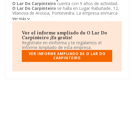
O Lar Do Carpinteiro
cuenta con 9 años de actividad.
O Lar Do Carpinteiro
se halla en Lugar Rabuñade, 12,
Vilanova de Arousa, Pontevedra. La empresa enmarca
su principal actividad CNAE como 5630 - Servicios de
Ver más
bebidas.
O Lar Do Carpinteiro
toma la forma jurídica
de Comunidad de bienes. Visitando
http://www.olardocarpinterio.es
podrá encontrar más
Ver el informe ampliado de O Lar Do
información acerca de la empresa
O Lar Do
Carpinteiro ¡Es gratis!
Carpinteiro
.
Regístrate en eInforma y te regalamos el
Informe Ampliado de esta empresa.
VER INFORME AMPLIADO DE O LAR DO
CARPINTEIRO