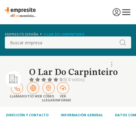
EMPRESITE ESPAÑA
O LAR DO CARPINTEIRO
Buscar
O Lar Do Carpinteiro
0
/5
( 0 votos)
LLAMAR
SITIO WEB
CÓMO
VER
LLEGAR
INFORME
DIRECCIÓN Y CONTACTO
INFORMACIÓN GENERAL
DATOS COM