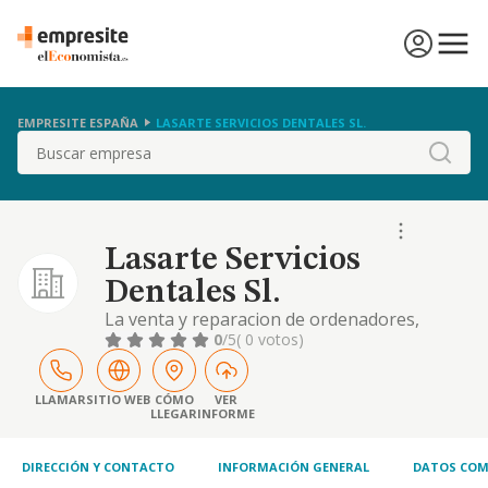
EMPRESITE ESPAÑA
LASARTE SERVICIOS DENTALES SL.
Buscar
Lasarte Servicios
Dentales Sl.
La venta y reparacion de ordenadores,
programas y sistemas informaticos y todo
0
/5
( 0 votos)
tipo de articulos o productos relacionados
con la informatica e internet (componentes
electronicos, software, hardware, cableado,
LLAMAR
SITIO WEB
CÓMO
VER
LLEGAR
INFORME
servidores,
DIRECCIÓN Y CONTACTO
INFORMACIÓN GENERAL
DATOS COM