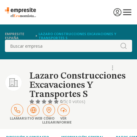
EMPRESITE
LAZARO CONSTRUCCIONES EXCAVACIONES Y
ESPAÑA
TRANSPORTES S
Buscar
Lazaro Construcciones
Excavaciones Y
Transportes S
0
/5
( 0 votos)
LLAMAR
SITIO WEB
CÓMO
VER
LLEGAR
INFORME