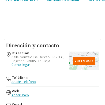
DIRECCIÓN Y CONTACTO
INFORMACIÓN GENERAL
DATOS COM
Dirección y contacto
Dirección
Calle Gonzalo De Berceo, 30 - 1 G,
Logroño, 26005, La Rioja
VER EN MAPA
Como llegar
Teléfono
Añadir Teléfono
Web
Añadir Web
Email