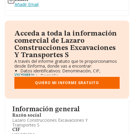
Añadir Email
Acceda a toda la información
comercial de Lazaro
Construcciones Excavaciones
Y Transportes S
A través del informe gratuito que te proporcionamos
desde Einforma, donde vas a encontrar:
Datos identificativos: Denominación, CIF,
Ver más
Teléfono, Domicilio.
Informe Mercantil Completo (BORME).
QUIERO MI INFORME GRATUITO
Gráficos de Evolución Ventas y Empleados.
Consejo de Administración y Administradores.
Directivos y Ejecutivos.
Accionistas.
Participaciones y Vinculaciones en otras empresas.
Información general
Artículos de prensa publicados sobre la empresa.
Información oficial y registral complementaria.
Razón social
Lazaro Construcciones Excavaciones Y
Transportes S
CIF