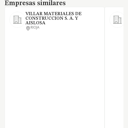
Empresas similares
Empresas similares
VILLAR MATERIALES DE
CONSTRUCCION S. A. Y
AISLOSA
O
RIOJA
e
a
d
C