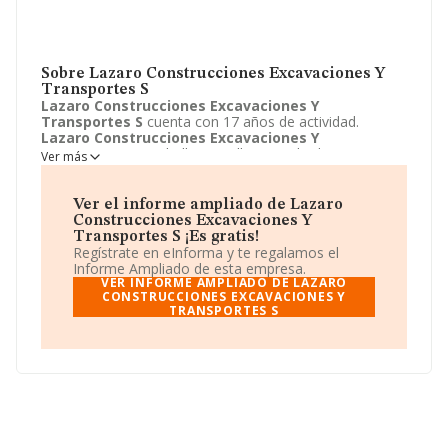
Sobre Lazaro Construcciones Excavaciones Y
Transportes S
Lazaro Construcciones Excavaciones Y
Transportes S
cuenta con 17 años de actividad.
Lazaro Construcciones Excavaciones Y
Transportes S
se halla en Calle Gonzalo de Berceo, 30
Ver más
- 1 G, Logroño, la Rioja. La empresa enmarca su
principal actividad CNAE como 9499 - Otras actividades
asociativas n.c.o.p..
Lazaro Construcciones
Ver el informe ampliado de Lazaro
Excavaciones Y Transportes S
toma la forma jurídica
Construcciones Excavaciones Y
de Unión temporal de empresas.
Transportes S ¡Es gratis!
Regístrate en eInforma y te regalamos el
Informe Ampliado de esta empresa.
VER INFORME AMPLIADO DE LAZARO
CONSTRUCCIONES EXCAVACIONES Y
TRANSPORTES S