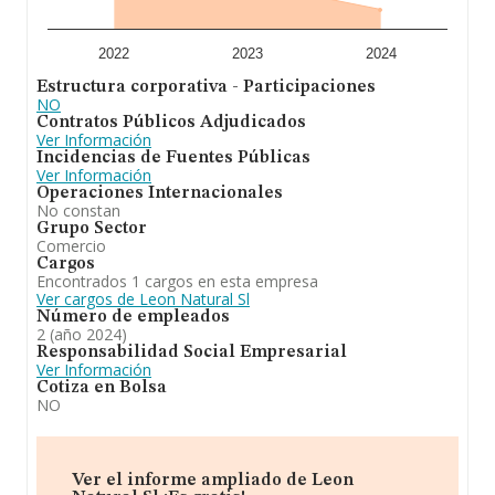
millones de euros. Con el fin de ampliar la información
relativa a las compañías, los empleados de media son 4.
La antigüedad alcanza los 15 años desde la
constitución.
2022
2023
2024
Estructura corporativa - Participaciones
En definitiva, la actividad de
Leon Natural S.L
es
NO
código cnae de la actividad principal: 4729. la venta al
Contratos Públicos Adjudicados
por menor y/o por mayor, ya sea en establecimientos
Ver Información
físicos permanentes o ambulantes, o a distancia por
Incidencias de Fuentes Públicas
medio de venta telefónica, venta por catálogo, tienda
Ver Información
online de los siguientes artículos: - artículos comestibles
Operaciones Internacionales
en general. En cuanto a la posición en el ranking de la
No constan
provincia de León, la empresa ha perdido posiciones
Grupo Sector
frente al 2023.
Comercio
Cargos
Encontrados 1 cargos en esta empresa
Ver cargos de Leon Natural Sl
Número de empleados
2 (año 2024)
Responsabilidad Social Empresarial
Ver Información
Cotiza en Bolsa
NO
Ver el informe ampliado de Leon