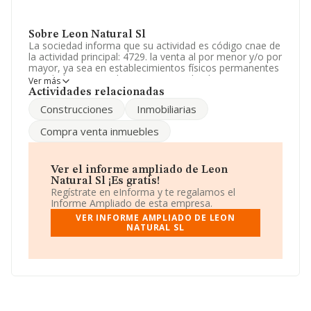
Sobre Leon Natural Sl
La sociedad informa que su actividad es código cnae de
la actividad principal: 4729. la venta al por menor y/o por
mayor, ya sea en establecimientos físicos permanentes
o ambulantes, o a distancia por medio de venta
Ver más
telefónica, venta por catálogo, tienda online de los
Actividades relacionadas
siguientes artículos: - artículos comestibles en general.
Construcciones
Inmobiliarias
La empresa es una Sociedad Limitada. Su CNAE
corresponde a 4727 con código '%cnae%'. No realiza
Compra venta inmuebles
actividad de importación y/o exportación.
Ha contado con el mismo número de empleados y
según los datos a disposición de INFORMA, ha tenido
Ver el informe ampliado de Leon
un número de empleados por debajo de la media de
Natural Sl ¡Es gratis!
sector.
Regístrate en eInforma y te regalamos el
Informe Ampliado de esta empresa.
Dentro del ranking de empresas elaborado por
VER INFORME AMPLIADO DE LEON
INFORMA, atendiendo a los niveles de facturación de la
NATURAL SL
empresa, se destaca que: ha perdido hasta 95 puestos
en 2024, pasando del puesto 1.776 al 1.871. En el
ranking de sectores las siguientes empresas tienen
mejor posición:
Idea de Patata S.L
y
Aceitunas
Iglesias S.L
; algunas de las empresas que la siguen en
la clasificación del sector son
Perinan Cancelas S.L
y
Slow Cure Naturalia S.L
. En 2024 ha ocupado peor