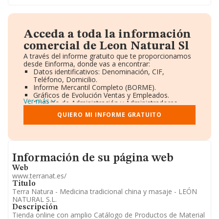
Acceda a toda la información
comercial de Leon Natural Sl
A través del informe gratuito que te proporcionamos
desde Einforma, donde vas a encontrar:
Datos identificativos: Denominación, CIF,
Teléfono, Domicilio.
Informe Mercantil Completo (BORME).
Gráficos de Evolución Ventas y Empleados.
Ver más
Consejo de Administración y Administradores.
Directivos y Ejecutivos.
QUIERO MI INFORME GRATUITO
Accionistas.
Participaciones y Vinculaciones en otras empresas.
Artículos de prensa publicados sobre la empresa.
Información oficial y registral complementaria.
Informacion de su página web
Información de su página web
Web
www.terranat.es/
Titulo
Terra Natura - Medicina tradicional china y masaje - LEÓN
NATURAL S.L.
Descripción
Tienda online con amplio Catálogo de Productos de Material