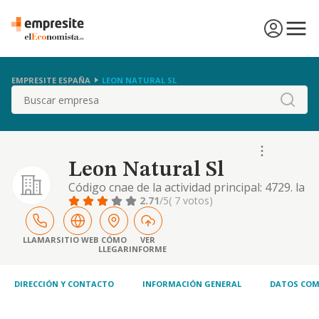
EMPRESITE ESPAÑA
LEON NATURAL SL
Buscar
Leon Natural Sl
Código cnae de la actividad principal: 4729. la
venta al por menor y/o por mayor, ya sea en
2.71
/5
( 7 votos)
establecimientos físicos permanentes o
ambulantes, o a distancia por medio de
venta telefónica, venta por catálogo, tienda
LLAMAR
SITIO WEB
CÓMO
VER
LLEGAR
INFORME
online de los siguientes artículos: - artículos
comestibles en general.
DIRECCIÓN Y CONTACTO
INFORMACIÓN GENERAL
DATOS COM