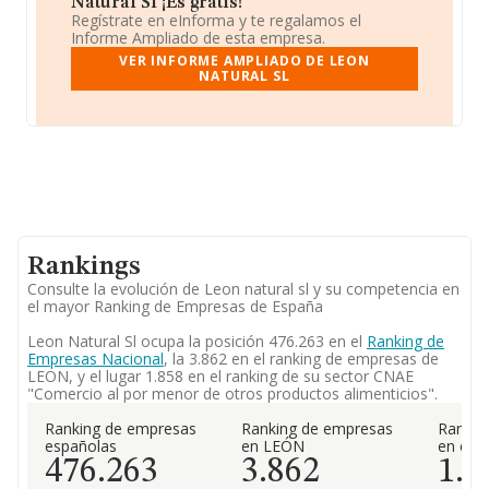
Natural Sl ¡Es gratis!
Regístrate en eInforma y te regalamos el
Informe Ampliado de esta empresa.
VER INFORME AMPLIADO DE LEON
NATURAL SL
Rankings
Consulte la evolución de Leon natural sl y su competencia en
el mayor Ranking de Empresas de España
Leon Natural Sl ocupa la posición 476.263 en el
Ranking de
Empresas Nacional
, la 3.862 en el ranking de empresas de
LEON, y el lugar 1.858 en el ranking de su sector CNAE
"Comercio al por menor de otros productos alimenticios".
Ranking de empresas
Ranking de empresas
Rankin
españolas
en LEÓN
en el 
476.263
3.862
1.8