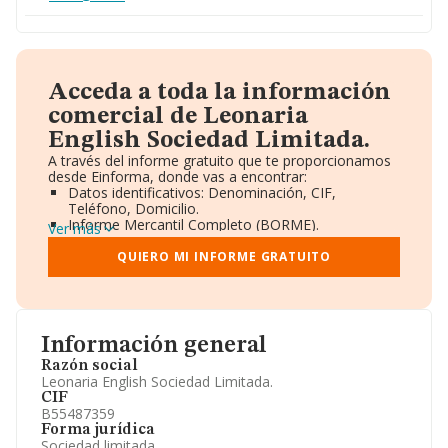
Acceda a toda la información
comercial de Leonaria
English Sociedad Limitada.
A través del informe gratuito que te proporcionamos
desde Einforma, donde vas a encontrar:
Datos identificativos: Denominación, CIF,
Teléfono, Domicilio.
Informe Mercantil Completo (BORME).
Ver más
Gráficos de Evolución Ventas y Empleados.
Consejo de Administración y Administradores.
QUIERO MI INFORME GRATUITO
Directivos y Ejecutivos.
Accionistas.
Participaciones y Vinculaciones en otras empresas.
Artículos de prensa publicados sobre la empresa.
Información oficial y registral complementaria.
Información general
Razón social
Leonaria English Sociedad Limitada.
CIF
B55487359
Forma jurídica
Sociedad limitada