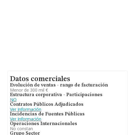
compañías alcanza los 151 mil euros. Teniendo en
cuenta la información sobre Sevilla, en la base de datos
de INFORMA aparecen 1275 empresas, cuyas ventas
han obtenido los 131 millones de euros. Finalmente,
para completar los datos de sector, en 2024, los
empleados de media son 3. La media de antigüedad
desde la constitución es de 14 años.
Datos comerciales
Evolución de ventas - rango de facturación
Menor de 300 mil €
Estructura corporativa - Participaciones
NO
Contratos Públicos Adjudicados
Ver Información
Incidencias de Fuentes Públicas
Ver Información
Operaciones Internacionales
No constan
Grupo Sector