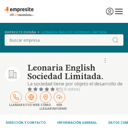
EMPRESITE ESPAÑA
LEONARIA ENGLISH SOCIEDAD LIMITADA.
Buscar
Leonaria English
Sociedad Limitada.
La sociedad tiene por objeto el desarrollo de
las actividades correspondientes a los
0
/5
( 0 votos)
siguientes códigos y descripciones de la
clasificación nacional de actividades
económicas: actividad principal: 85.59 / otra
LLAMAR
SITIO WEB
CÓMO
VER
LLEGAR
INFORME
educación
DIRECCIÓN Y CONTACTO
INFORMACIÓN GENERAL
DATOS COM