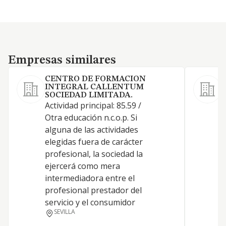
Empresas similares
Empresas similares
CENTRO DE FORMACION
INTEGRAL CALLENTUM
SOCIEDAD LIMITADA.
L
Actividad principal: 85.59 /
a
Otra educación n.c.o.p. Si
p
alguna de las actividades
p
elegidas fuera de carácter
e
profesional, la sociedad la
a
ejercerá como mera
g
intermediadora entre el
e
profesional prestador del
b
servicio y el consumidor
SEVILLA