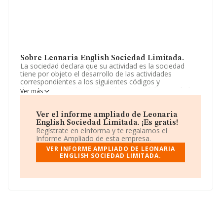
Sobre Leonaria English Sociedad Limitada.
La sociedad declara que su actividad es la sociedad
tiene por objeto el desarrollo de las actividades
correspondientes a los siguientes códigos y
descripciones de la clasificación nacional de actividades
Ver más
económicas: actividad principal: 85.59 / otra educación.
La empresa aparece inscrita en el Registro Mercantil
como Sociedad Limitada. Tiene CNAE: 8559 - 'Otra
Ver el informe ampliado de Leonaria
educación n.c.o.p.'. La compañía no tiene actividad en
English Sociedad Limitada. ¡Es gratis!
mercados exteriores.
Regístrate en eInforma y te regalamos el
Informe Ampliado de esta empresa.
Su correo es
mike@eli.es
.
VER INFORME AMPLIADO DE LEONARIA
ENGLISH SOCIEDAD LIMITADA.
La empresa
Leonaria English Sociedad Limitada
,
B55487359, se encuentra en Calle Cardenal Bueno
Monreal núm. 11, (41013), Sevilla, Andalucía.
Con los datos a disposición de INFORMA sobre 27.784
empresas pertenecientes al sector, a nivel nacional la
facturación asciende a 4.215 millones de euros y en
2024 la media de facturación de ventas entre todas las