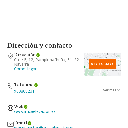
Dirección y contacto
Dirección
Calle F, 12, Pamplona/iruña, 31192,
Navarra
VER EN MAPA
Como llegar
Teléfono
Ver más
900809231
948235974
Web
www.imcaelevacion.es
Email
presupuestos@imcaelevacion.es