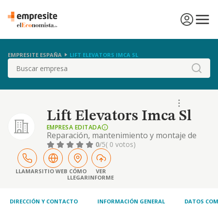
EMPRESITE ESPAÑA
LIFT ELEVATORS IMCA SL
Buscar
Lift Elevators Imca Sl
EMPRESA EDITADA
Reparación, mantenimiento y montaje de
aparatos elevadores y ascensores.
0
/5
( 0 votos)
LLAMAR
SITIO WEB
CÓMO
VER
LLEGAR
INFORME
DIRECCIÓN Y CONTACTO
INFORMACIÓN GENERAL
DATOS COM