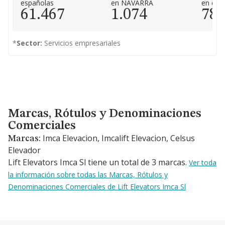
españolas
en NAVARRA
en el 
61.467
1.074
78
*
Sector:
Servicios empresariales
Marcas, Rótulos y Denominaciones Comerciales
Marcas, Rótulos y Denominaciones
Comerciales
Imca Elevacion, Imcalift Elevacion, Celsus
Marcas:
Elevador
Lift Elevators Imca Sl tiene un total de 3 marcas.
Ver toda
la información sobre todas las Marcas, Rótulos y
Denominaciones Comerciales de Lift Elevators Imca Sl