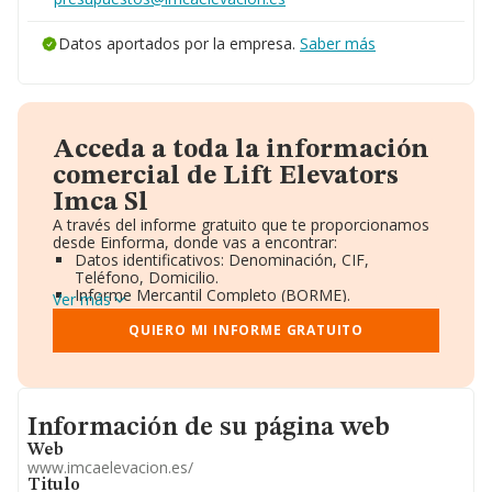
Datos aportados por la empresa.
Saber más
Acceda a toda la información
comercial de Lift Elevators
Imca Sl
A través del informe gratuito que te proporcionamos
desde Einforma, donde vas a encontrar:
Datos identificativos: Denominación, CIF,
Teléfono, Domicilio.
Informe Mercantil Completo (BORME).
Ver más
Gráficos de Evolución Ventas y Empleados.
Consejo de Administración y Administradores.
QUIERO MI INFORME GRATUITO
Directivos y Ejecutivos.
Accionistas.
Participaciones y Vinculaciones en otras empresas.
Artículos de prensa publicados sobre la empresa.
Informacion de su página web
Información oficial y registral complementaria.
Información de su página web
Web
www.imcaelevacion.es/
Titulo