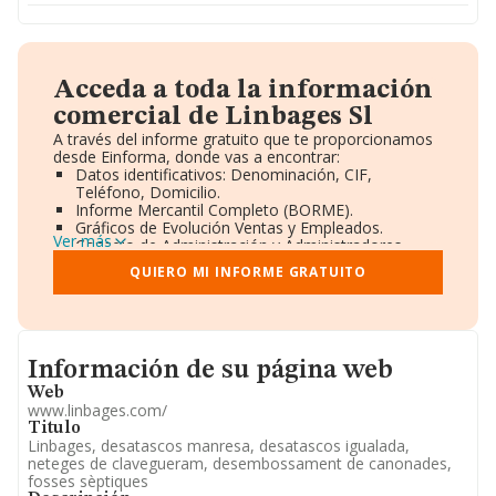
Acceda a toda la información
comercial de Linbages Sl
A través del informe gratuito que te proporcionamos
desde Einforma, donde vas a encontrar:
Datos identificativos: Denominación, CIF,
Teléfono, Domicilio.
Informe Mercantil Completo (BORME).
Gráficos de Evolución Ventas y Empleados.
Ver más
Consejo de Administración y Administradores.
Directivos y Ejecutivos.
QUIERO MI INFORME GRATUITO
Accionistas.
Participaciones y Vinculaciones en otras empresas.
Artículos de prensa publicados sobre la empresa.
Información oficial y registral complementaria.
Informacion de su página web
Información de su página web
Web
www.linbages.com/
Titulo
Linbages, desatascos manresa, desatascos igualada,
neteges de clavegueram, desembossament de canonades,
fosses sèptiques