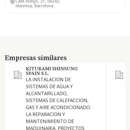
Calle Avinyo, 21, 08243,
Manresa, Barcelona
Empresas similares
Empresas similares
KITURAMI SHINSUNG
SPAIN S.L.
LA INSTALACION DE
G
SISTEMAS DE AGUA Y
d
ALCANTARILLADO,
s
SISTEMAS DE CALEFACCION,
l
GAS Y AIRE ACONDICIONADO.
y
LA REPARACION Y
MANTENIMIENTO DE
MAQUINARIA, PROYECTOS