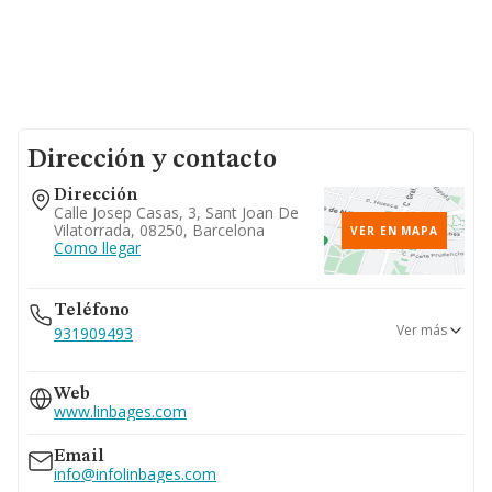
Dirección y contacto
Dirección
Calle Josep Casas, 3, Sant Joan De
Vilatorrada, 08250, Barcelona
VER EN MAPA
Como llegar
Teléfono
Ver más
931909493
629...
Web
Ver teléfono 629...
www.linbages.com
938749154
938751620
Email
info@infolinbages.com