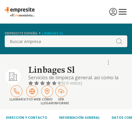
EMPRESITE ESPAÑA
LINBAGES SL
Buscar
Linbages Sl
Servicios de limpieza general. asi como la
comercializacion de maquinaria, accesorios y
0
/5
( 0 votos)
productos complementarios de la actividad.
LLAMAR
SITIO WEB
CÓMO
VER
LLEGAR
INFORME
DIRECCIÓN Y CONTACTO
INFORMACIÓN GENERAL
DATOS COM