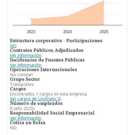
media de empleados es de 5; la antigüedad alcanza los
17 años desde la constitución.
En conclusión, la actividad de
Lisotrans S.L
está
enfocada en el transporte nacionales e internacionales
de mercancías, compraventa de vehículos,
intermediarios del comercio y la importación y
2023
2024
2025
exportación de vehículos. En cuanto a la posición en el
Estructura corporativa - Participaciones
ranking nacional, la empresa ha perdido posiciones
NO
frente al 2024.
Contratos Públicos Adjudicados
Ver Información
Incidencias de Fuentes Públicas
Ver Información
Operaciones Internacionales
No constan
Grupo Sector
Transportes
Cargos
Encontrados 1 cargos en esta empresa
Ver cargos de Lisotrans Sl
Número de empleados
8 (año 2025)
Responsabilidad Social Empresarial
Ver Información
Cotiza en Bolsa
NO