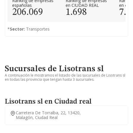
Ranking de empresas
Ranking de empresas
Rankin
españolas
en CIUDAD REAL
en el 
206.069
1.698
7.0
*
Sector:
Transportes
Sucursales de Lisotrans sl
A continuación le mostramos el listado de las sucursales de Lisotrans sl
en todas las provincia que tengan hasta 3 sucursales.
Lisotrans sl en Ciudad real
Carretera De Torralba, 22, 13420,
Malagón, Ciudad Real