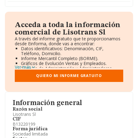
Acceda a toda la información
comercial de Lisotrans Sl
A través del informe gratuito que te proporcionamos
desde Einforma, donde vas a encontrar:
Datos identificativos: Denominación, CIF,
Teléfono, Domicilio.
Informe Mercantil Completo (BORME).
Gráficos de Evolución Ventas y Empleados.
Ver más
Consejo de Administración y Administradores.
Directivos y Ejecutivos.
QUIERO MI INFORME GRATUITO
Accionistas.
Participaciones y Vinculaciones en otras empresas.
Artículos de prensa publicados sobre la empresa.
Información oficial y registral complementaria.
Información general
Razón social
Lisotrans Sl
CIF
B13220199
Forma jurídica
Sociedad limitada