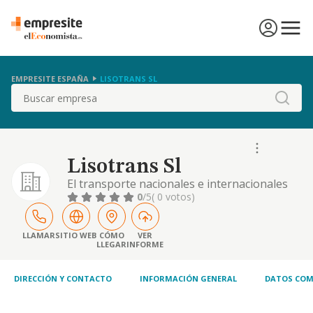
EMPRESITE ESPAÑA
LISOTRANS SL
Buscar
Lisotrans Sl
El transporte nacionales e internacionales
de mercancias, compraventa de vehiculos,
0
/5
( 0 votos)
intermediarios del comercio y la importacion
y exportacion de vehiculos.
LLAMAR
SITIO WEB
CÓMO
VER
LLEGAR
INFORME
DIRECCIÓN Y CONTACTO
INFORMACIÓN GENERAL
DATOS COM