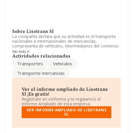
Sobre Lisotrans Sl
La compañía declara que su actividad es el transporte
nacionales e internacionales de mercancías,
compraventa de vehículos, intermediarios del comercio
y la importación y exportación de vehículos. La empresa
Ver más
aparece inscrita en el Registro Mercantil como Sociedad
Actividades relacionadas
Limitada. La actividad de referencia CNAE corresponde
Transportes
Vehiculos
a 'Transporte de mercancías por carretera', cuyo Código
es 4941. La empresa no tiene actividad en mercados
Transporte mercancias
exteriores.
El número de empleados ha crecido un 33% y teniendo
en cuenta la información disponible en INFORMA, ha
Ver el informe ampliado de Lisotrans
dispuesto de un número de empleados por encima de la
Sl ¡Es gratis!
media de sector.
Regístrate en eInforma y te regalamos el
Informe Ampliado de esta empresa.
Acerca de la información disponible en INFORMA sobre
VER INFORME AMPLIADO DE LISOTRANS
los distintos rankings: frente al año 2024, la compañía
SL
se ha posicionado 263 puestos por debajo en el ranking
sectorial, pasando del 6.794 al 7.057. Se encuentran
mejor posicionadas las siguientes empresas del sector:
Aldavitrans S.L
y
Madoz Gruas y Transportes S.L
; el