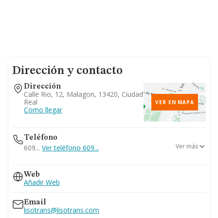
Dirección y contacto
Dirección
Calle Rio, 12, Malagon, 13420, Ciudad
Real
VER EN MAPA
Como llegar
Teléfono
Ver más
609...
Ver teléfono 609...
926839383
Web
926266031
Añadir Web
Email
lisotrans@lisotrans.com