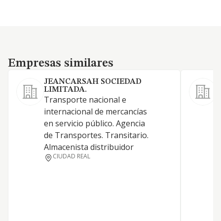
Empresas similares
Empresas similares
JEANCARSAH SOCIEDAD
LIMITADA.
Transporte nacional e
L
internacional de mercancías
s
en servicio público. Agencia
P
de Transportes. Transitario.
o
Almacenista distribuidor
u
CIUDAD REAL
5
M
R
C
a
l