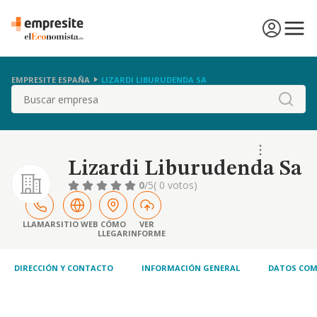
EMPRESITE ESPAÑA
LIZARDI LIBURUDENDA SA
Buscar
Lizardi Liburudenda Sa
0
/5
( 0 votos)
LLAMAR
SITIO WEB
CÓMO
VER
LLEGAR
INFORME
DIRECCIÓN Y CONTACTO
INFORMACIÓN GENERAL
DATOS COM