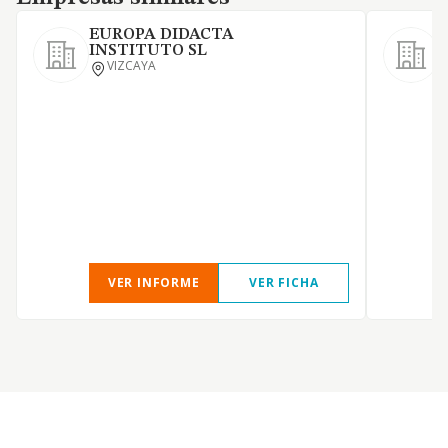
EUROPA DIDACTA
INSTITUTO SL
VIZCAYA
C
l
m
VER INFORME
VER FICHA