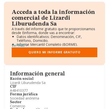
Acceda a toda la información
comercial de Lizardi
Liburudenda Sa
A través del informe gratuito que te proporcionamos
desde Einforma, donde vas a encontrar:
Datos identificativos: Denominación, CIF,
Teléfono, Domicilio.
Informe Mercantil Completo (BORME).
Ver más
Gráficos de Evolución Ventas y Empleados.
Consejo de Administración y Administradores.
QUIERO MI INFORME GRATUITO
Directivos y Ejecutivos.
Accionistas.
Participaciones y Vinculaciones en otras empresas.
Artículos de prensa publicados sobre la empresa.
Información oficial y registral complementaria.
Información general
Razón social
Lizardi Liburudenda Sa
CIF
A48410377
Forma jurídica
Sociedad anónima
Sector
Comercio