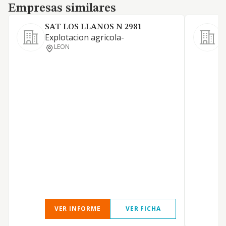
Empresas similares
Empresas similares
SAT LOS LLANOS N 2981
Explotacion agricola-
E
LEON
VER INFORME
VER FICHA