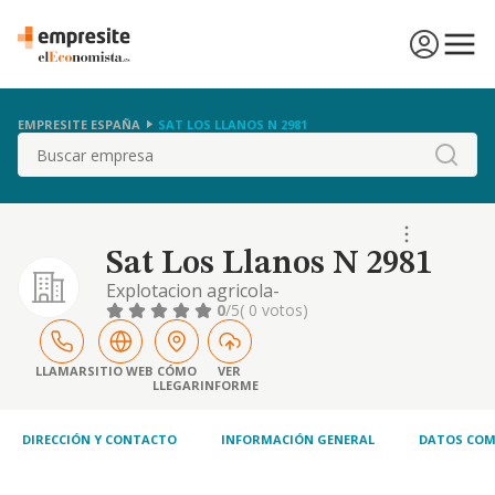
EMPRESITE ESPAÑA
SAT LOS LLANOS N 2981
Buscar
Sat Los Llanos N 2981
Explotacion agricola-
0
/5
( 0 votos)
LLAMAR
SITIO WEB
CÓMO
VER
LLEGAR
INFORME
DIRECCIÓN Y CONTACTO
INFORMACIÓN GENERAL
DATOS COM