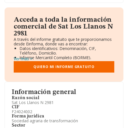
Acceda a toda la información
comercial de Sat Los Llanos N
2981
A través del informe gratuito que te proporcionamos
desde Einforma, donde vas a encontrar:
Datos identificativos: Denominación, CIF,
Teléfono, Domicilio.
Informe Mercantil Completo (BORME).
Ver más
Gráficos de Evolución Ventas y Empleados.
Consejo de Administración y Administradores.
QUIERO MI INFORME GRATUITO
Directivos y Ejecutivos.
Accionistas.
Participaciones y Vinculaciones en otras empresas.
Artículos de prensa publicados sobre la empresa.
Información oficial y registral complementaria.
Información general
Razón social
Sat Los Llanos N 2981
CIF
F24024002
Forma jurídica
Sociedad agraria de transformación
Sector