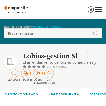
EMPRESITE ESPAÑA
LOBIOS-GESTION SL
Buscar
Lobios-gestion Sl
El arrendamiento de locales comerciales y
viviendas, asi como operaciones mobiliarias
0
/5
( 0 votos)
e inmobiliarias de todo tipo.
LLAMAR
SITIO WEB
CÓMO
VER
LLEGAR
INFORME
DIRECCIÓN Y CONTACTO
INFORMACIÓN GENERAL
DATOS COM