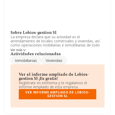
Sobre Lobios-gestion Sl
La empresa declara que su actividad es el
arrendamiento de locales comerciales y viviendas, así
como operaciones mobiliarias e inmobiliarias de todo
tipo. La sociedad está registrada como Sociedad
Ver más
Limitada. Clasifica su actividad CNAE como 'Gestión y
Actividades relacionadas
administración de la propiedad inmobiliaria', código
Inmobiliarias
Viviendas
6832. La empresa no tiene actividad en mercados
exteriores.
No ha habido variación en cuanto al número de
Ver el informe ampliado de Lobios-
empleados con respecto al 2024 y según los datos a
gestion Sl ¡Es gratis!
disposición de INFORMA, ha tenido un número de
Regístrate en eInforma y te regalamos el
empleados por debajo de la media de sector.
Informe Ampliado de esta empresa.
VER INFORME AMPLIADO DE LOBIOS-
Es posible ponerse en contacto con la empresa a través
GESTION SL
del teléfono 986293485.
La sociedad
Lobios-gestión S.L
, B36893766, tiene
domicilio fiscal en Avenida Castrelos núm. 2 6 C,
(36210), Vigo, en Pontevedra, Galicia.