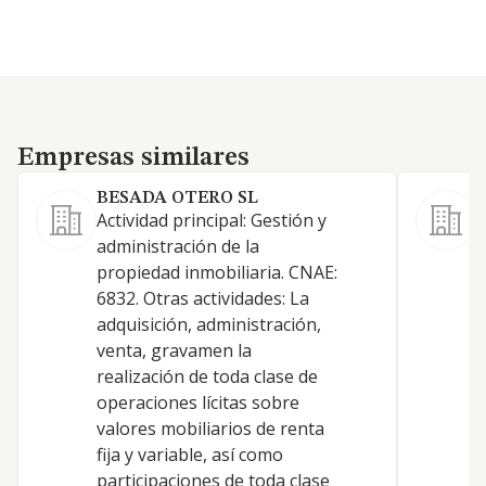
Empresas similares
Empresas similares
BESADA OTERO SL
S
Actividad principal: Gestión y
a
administración de la
b
propiedad inmobiliaria. CNAE:
i
6832. Otras actividades: La
t
adquisición, administración,
b
venta, gravamen la
realización de toda clase de
operaciones lícitas sobre
valores mobiliarios de renta
fija y variable, así como
participaciones de toda clase