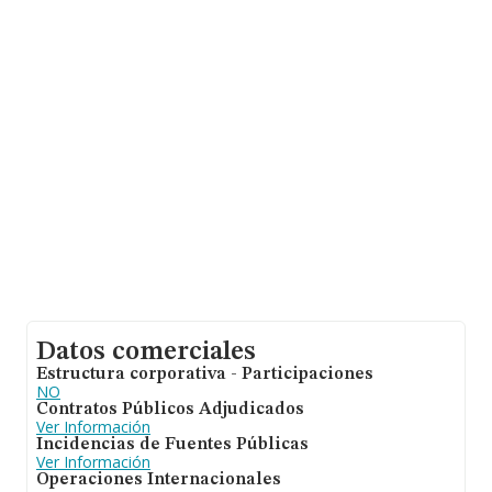
Con los datos a disposición de INFORMA sobre 36.940
empresas pertenecientes al sector, a nivel nacional la
facturación asciende a 5.868 millones de euros y la
media entre todas las compañías es de 158 mil euros
de ventas en 2025. En relación con la información de la
provincia de Pontevedra, en la base de datos de
INFORMA aparecen 395 empresas, cuyas ventas en
2025 han alcanzado los 15 millones de euros. Con el fin
de ampliar la información relativa a las compañías, la
media de empleados es de 2; la media de antigüedad
desde la constitución es de 16 años.
Datos comerciales
Estructura corporativa - Participaciones
NO
Contratos Públicos Adjudicados
Ver Información
Incidencias de Fuentes Públicas
Ver Información
Operaciones Internacionales