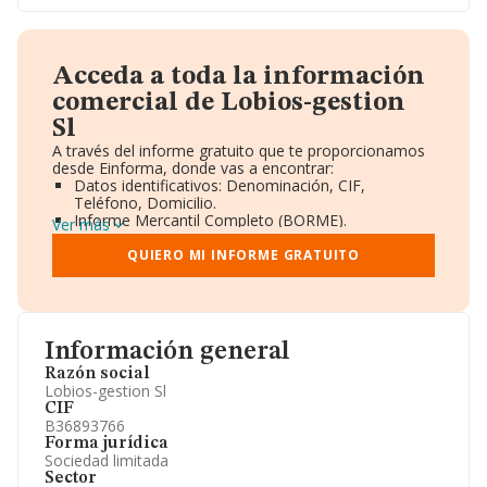
Acceda a toda la información
comercial de Lobios-gestion
Sl
A través del informe gratuito que te proporcionamos
desde Einforma, donde vas a encontrar:
Datos identificativos: Denominación, CIF,
Teléfono, Domicilio.
Informe Mercantil Completo (BORME).
Ver más
Gráficos de Evolución Ventas y Empleados.
Consejo de Administración y Administradores.
QUIERO MI INFORME GRATUITO
Directivos y Ejecutivos.
Accionistas.
Participaciones y Vinculaciones en otras empresas.
Artículos de prensa publicados sobre la empresa.
Información oficial y registral complementaria.
Información general
Razón social
Lobios-gestion Sl
CIF
B36893766
Forma jurídica
Sociedad limitada
Sector