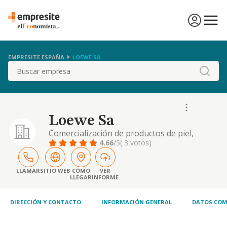
EMPRESITE ESPAÑA
LOEWE SA
Buscar
Loewe Sa
Comercialización de productos de piel,
perfumerai y prendas de vestir
4.66
/5
( 3 votos)
LLAMAR
SITIO WEB
CÓMO
VER
LLEGAR
INFORME
DIRECCIÓN Y CONTACTO
INFORMACIÓN GENERAL
DATOS COM