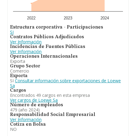
empresas es de 4; la media de antigüedad desde la
constitución es de 17 años.
A modo de conclusión, la actividad de
Loewe S.A
es
2022
2023
2024
comercialización de productos de piel, perfumerai y
Estructura corporativa - Participaciones
prendas de vestir. En cuanto al ranking de la provincia de
SI
Madrid, la empresa ha ganado posiciones.
Contratos Públicos Adjudicados
Ver Información
Incidencias de Fuentes Públicas
Ver Información
Operaciones Internacionales
Exporta
Grupo Sector
Comercio
Exporta
SI
Consultar información sobre exportaciones de Loewe
Sa
Cargos
Encontrados 49 cargos en esta empresa
Ver cargos de Loewe Sa
Número de empleados
479 (año 2024)
Responsabilidad Social Empresarial
Ver Información
Cotiza en Bolsa
NO