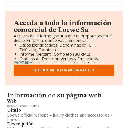
Acceda a toda la información
comercial de Loewe Sa
A través del informe gratuito que te proporcionamos
desde Einforma, donde vas a encontrar:
Datos identificativos: Denominación, CIF,
Teléfono, Domicilio.
Informe Mercantil Completo (BORME).
Gráficos de Evolución Ventas y Empleados.
Ver más
Consejo de Administración y Administradores.
Directivos y Ejecutivos.
QUIERO MI INFORME GRATUITO
Accionistas.
Participaciones y Vinculaciones en otras empresas.
Artículos de prensa publicados sobre la empresa.
Información oficial y registral complementaria.
Informacion de su página web
Información de su página web
Web
www.loewe.com/
Titulo
Loewe official website – luxury clothes and accessories -
Loewe
Descripción