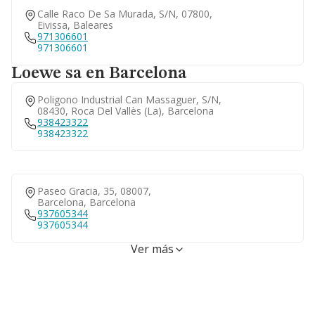
Calle Raco De Sa Murada, S/n, 07800,
Eivissa, Baleares
971306601
971306601
Loewe sa en Barcelona
Poligono Industrial Can Massaguer, S/n,
08430, Roca Del Vallès (la), Barcelona
938423322
938423322
Paseo Gracia, 35, 08007,
Barcelona, Barcelona
937605344
937605344
Ver más