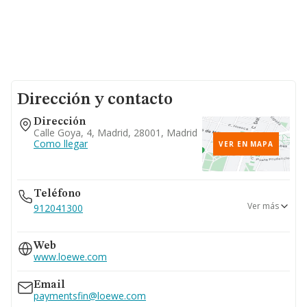
Dirección y contacto
Dirección
Calle Goya, 4, Madrid, 28001, Madrid
Como llegar
VER EN MAPA
Teléfono
Ver más
912041300
914315274
Web
911538181
www.loewe.com
912041400
Email
paymentsfin@loewe.com