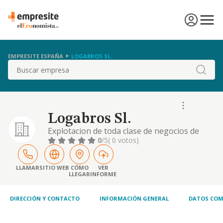
EMPRESITE ESPAÑA
LOGABROS SL.
Buscar
Logabros Sl.
Explotacion de toda clase de negocios de
hosteleria y alimentacion, tales como bares,
0
/5
( 0 votos)
bodegas, pubs, discotecas, salas de fiesta..
LLAMAR
SITIO WEB
CÓMO
VER
LLEGAR
INFORME
DIRECCIÓN Y CONTACTO
INFORMACIÓN GENERAL
DATOS COM