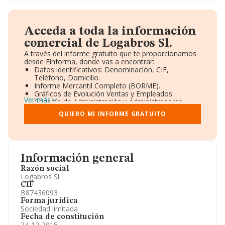
Acceda a toda la información
comercial de Logabros Sl.
A través del informe gratuito que te proporcionamos
desde Einforma, donde vas a encontrar:
Datos identificativos: Denominación, CIF,
Teléfono, Domicilio.
Informe Mercantil Completo (BORME).
Gráficos de Evolución Ventas y Empleados.
Ver más
Consejo de Administración y Administradores.
Directivos y Ejecutivos.
QUIERO MI INFORME GRATUITO
Accionistas.
Participaciones y Vinculaciones en otras empresas.
Artículos de prensa publicados sobre la empresa.
Información oficial y registral complementaria.
Información general
Razón social
Logabros Sl.
CIF
B87436093
Forma jurídica
Sociedad limitada
Fecha de constitución
24-12-2015