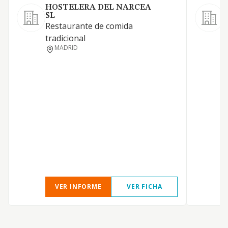
HOSTELERA DEL NARCEA
SL
A
Restaurante de comida
tradicional
MADRID
VER INFORME
VER FICHA