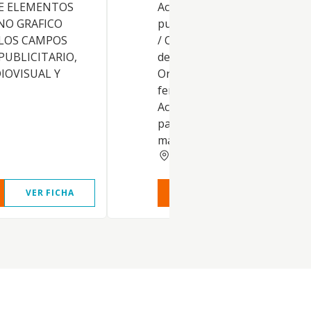
E ELEMENTOS
Actividades de las agencias d
ENO GRAFICO
publicidad. Otras actividades:
 LOS CAMPOS
/ Otras actividades de consult
PUBLICITARIO,
de gestión empresarial, 82.30
IOVISUAL Y
Organización de convencione
ferias de muestras, 74.91 /
Actividades de los agentes de
patentes y de los servicios de
marketing,...
SEVILLA
VER FICHA
VER INFORME
VER FIC