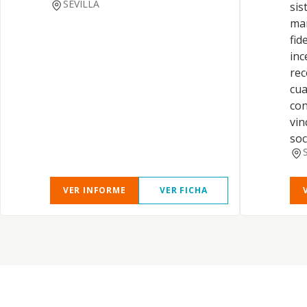
SEVILLA
sis
ma
fid
inc
rec
cua
con
vin
soc
VER INFORME
VER FICHA