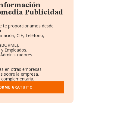
 información
omedia Publicidad
que te proporcionamos desde
r:
inación, CIF, Teléfono,
 (BORME).
s y Empleados.
 Administradores.
nes en otras empresas.
os sobre la empresa.
al complementaria.
FORME GRATUITO