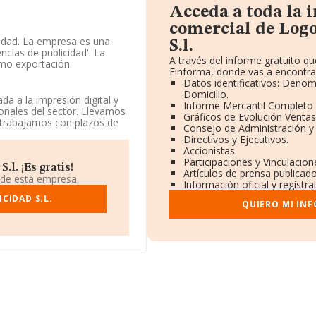
Acceda a toda la
comercial de Log
cidad. La empresa es una
S.l.
cias de publicidad'. La
A través del informe gratuito 
omo exportación.
Einforma, donde vas a encontra
Datos identificativos: Denom
bles en INFORMA, ese
Domicilio.
 a la impresión digital y
Informe Mercantil Completo
ionales del sector. Llevamos
Gráficos de Evolución Venta
l número de teléfono
 trabajamos con plazos de
Consejo de Administración y
a.es
. Puedes consultar su
Directivos y Ejecutivos.
Accionistas.
Participaciones y Vinculacio
30033, está situada en
l. ¡Es gratis!
Artículos de prensa publicad
lucía.
 de esta empresa.
Información oficial y registr
ertenecientes al sector, a
CIDAD S.L.
QUIERO MI IN
s y se estima que el promedio
n relación con la
ORMA constan 1236
Finalmente, para completar
esde la constitución. Los