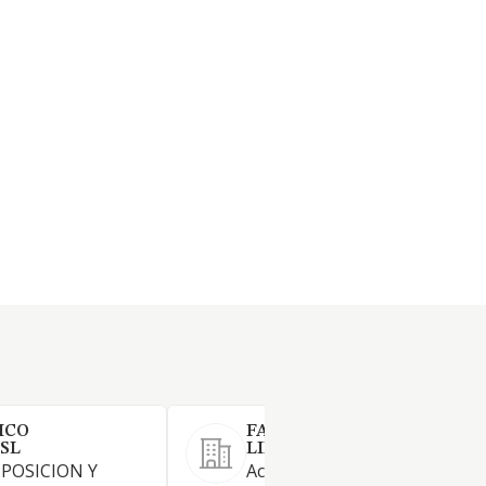
ICO
FARO LAB DIGITAL SOCIE
 SL
LIMITADA.
POSICION Y
Actividad principal: 73.11 /