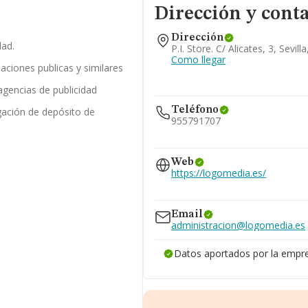
Dirección y cont
Dirección
dad.
P.i. Store. C/ Alicates, 3, Sevill
Como llegar
laciones publicas y similares
agencias de publicidad
Teléfono
gación de depósito de
955791707
609...
Web
Ver teléfono 609...
https://logomedia.es/
www.logomedia.online
Email
administracion@logomedia.es
Datos aportados por la empr