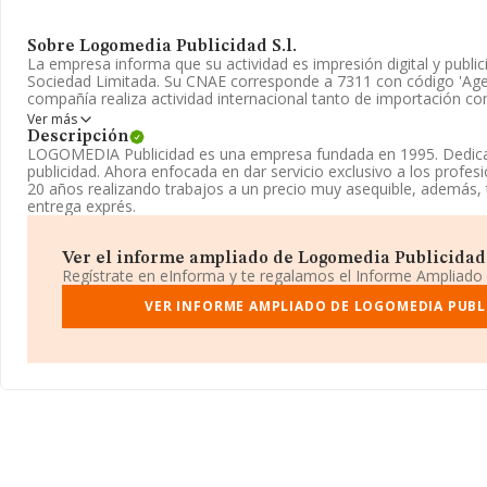
Sobre Logomedia Publicidad S.l.
La empresa informa que su actividad es impresión digital y publi
Sociedad Limitada. Su CNAE corresponde a 7311 con código 'Agen
compañía realiza actividad internacional tanto de importación c
Ver más
La plantilla ha crecido un 33% y atendiendo a los datos disponi
Descripción
número ha estado por encima de la media de sector.
LOGOMEDIA Publicidad es una empresa fundada en 1995. Dedicada
publicidad. Ahora enfocada en dar servicio exclusivo a los profes
Para ponerse en contacto con sus oficinas, la empresa facilita e
20 años realizando trabajos a un precio muy asequible, además,
955791707 y la dirección de correo es
administración@logomedi
entrega exprés.
página web aquí:
www.logomedia.es
.
La sociedad española
Logomedia Publicidad S.L
, con NIF B419
Ver el informe ampliado de Logomedia Publicidad S.
Poligono Industrial Store Cl Alicates núm. 3, (41008), Sevilla, Anda
Regístrate en eInforma y te regalamos el Informe Ampliado
Con los datos a disposición de INFORMA sobre 40.057 empresas p
VER INFORME AMPLIADO DE LOGOMEDIA PUBLI
nivel nacional la facturación asciende a 18.626 millones de euro
de la facturación entre todas las empresas es de 464 mil euros. E
información de la provincia de Sevilla, en la base de datos INF
empresas, con ventas en el año 2021 de 132 millones de euros. 
los datos de sector, en 2021, la antigüedad alcanza los 15 años d
empleados de media son 3.