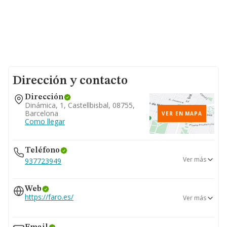
Dirección y contacto
Dirección
Dinámica, 1, Castellbisbal, 08755,
Barcelona
VER EN MAPA
Como llegar
Teléfono
Ver más
937723949
937723949
Web
937723962
https://faro.es/
Ver más
936258400
www.bioscabotey.es