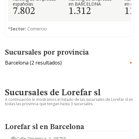
españolas
en BARCELONA
en el 
7.802
1.312
11
*
Sector:
Comercio
Sucursales por provincia
Barcelona (2 resultados)
Sucursales de Lorefar sl
A continuación le mostramos el listado de las sucursales de Lorefar sl en
todas las provincia que tengan hasta 3 sucursales.
Lorefar sl en Barcelona
Calle Dinamica, 1, 08755,