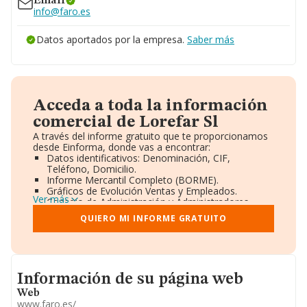
Email
info@faro.es
Datos aportados por la empresa.
Saber más
Acceda a toda la información
comercial de Lorefar Sl
A través del informe gratuito que te proporcionamos
desde Einforma, donde vas a encontrar:
Datos identificativos: Denominación, CIF,
Teléfono, Domicilio.
Informe Mercantil Completo (BORME).
Gráficos de Evolución Ventas y Empleados.
Ver más
Consejo de Administración y Administradores.
Directivos y Ejecutivos.
QUIERO MI INFORME GRATUITO
Accionistas.
Participaciones y Vinculaciones en otras empresas.
Artículos de prensa publicados sobre la empresa.
Información oficial y registral complementaria.
Informacion de su página web
Información de su página web
Web
www.faro.es/