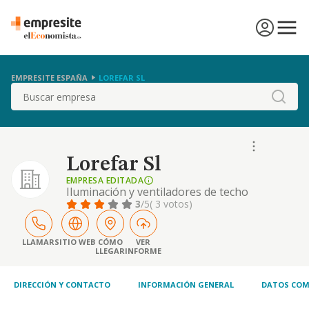
EMPRESITE ESPAÑA
LOREFAR SL
Buscar
Lorefar Sl
EMPRESA EDITADA
Iluminación y ventiladores de techo
3
/5
( 3 votos)
LLAMAR
SITIO WEB
CÓMO
VER
LLEGAR
INFORME
DIRECCIÓN Y CONTACTO
INFORMACIÓN GENERAL
DATOS COM