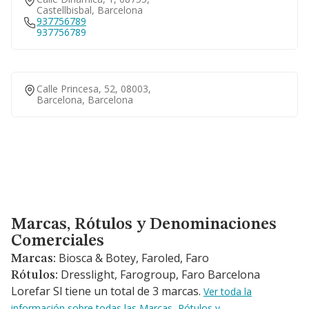
Castellbisbal, Barcelona
937756789
937756789
Calle Princesa, 52, 08003,
Barcelona, Barcelona
Marcas, Rótulos y Denominaciones Comerciales
Marcas, Rótulos y Denominaciones
Comerciales
Biosca & Botey, Faroled, Faro
Marcas:
Dresslight, Farogroup, Faro Barcelona
Rótulos:
Lorefar Sl tiene un total de 3 marcas.
Ver toda la
información sobre todas las Marcas, Rótulos y