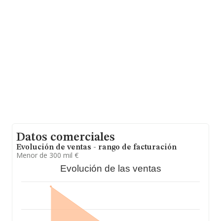
datos de INFORMA aparecen 773 empresas, cuyas
ventas en 2024 han alcanzado los 21 millones de euros.
Para aportar ulterior información de interés en el
ámbito sectorial, la media de empleados es de 1. La
media de antigüedad desde la constitución es de 13
años.
Datos comerciales
Evolución de ventas - rango de facturación
Menor de 300 mil €
Evolución de las ventas