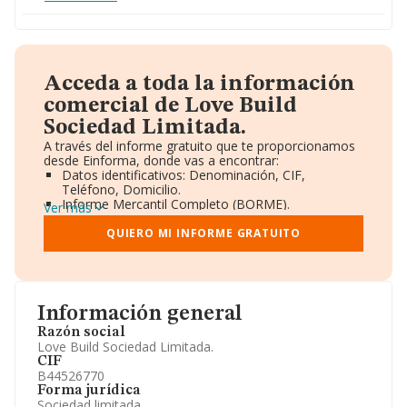
Acceda a toda la información
comercial de Love Build
Sociedad Limitada.
A través del informe gratuito que te proporcionamos
desde Einforma, donde vas a encontrar:
Datos identificativos: Denominación, CIF,
Teléfono, Domicilio.
Informe Mercantil Completo (BORME).
Ver más
Gráficos de Evolución Ventas y Empleados.
Consejo de Administración y Administradores.
QUIERO MI INFORME GRATUITO
Directivos y Ejecutivos.
Accionistas.
Participaciones y Vinculaciones en otras empresas.
Artículos de prensa publicados sobre la empresa.
Información oficial y registral complementaria.
Información general
Razón social
Love Build Sociedad Limitada.
CIF
B44526770
Forma jurídica
Sociedad limitada