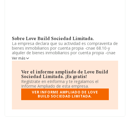
Sobre Love Build Sociedad Limitada.
La empresa declara que su actividad es compraventa de
bienes inmobiliarios por cuenta propia -cnae 68.10-y
alquiler de bienes inmobiliarios por cuenta propia -cnae
68.20-. La empresa aparece inscrita en el Registro
Ver más
Mercantil como Sociedad Limitada. Tiene CNAE: 6811 -
'%cnae%'. La sociedad no tiene actividad en mercados
exteriores.
Ver el informe ampliado de Love Build
Sociedad Limitada. ¡Es gratis!
La sociedad
Love Build Sociedad Limitada
,
Regístrate en eInforma y te regalamos el
B44526770, está situada en Calle Madre María Rosa
Informe Ampliado de esta empresa.
Molas núm. 20 18, (12520), en el municipio de Nules,
VER INFORME AMPLIADO DE LOVE
provincia de Castellón, Comunidad Valenciana.
BUILD SOCIEDAD LIMITADA.
Con los datos a disposición de INFORMA sobre 67.991
empresas pertenecientes al sector, en el ámbito
nacional la facturación alcanza la cifra de 7.139 millones
de euros y la media entre todas las compañías es de
105 mil euros de ventas en 2024. En relación con la
información de la provincia de Castellón, en la base de