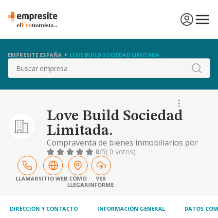
EMPRESITE ESPAÑA
LOVE BUILD SOCIEDAD LIMITADA.
Buscar
Love Build Sociedad
Limitada.
Compraventa de bienes inmobiliarios por
cuenta propia -cnae 68.10-y alquiler de
0
/5
( 0 votos)
bienes inmobiliarios por cuenta propia -
cnae 68.20-
LLAMAR
SITIO WEB
CÓMO
VER
LLEGAR
INFORME
DIRECCIÓN Y CONTACTO
INFORMACIÓN GENERAL
DATOS COM