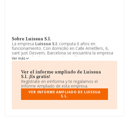
Sobre Luissua S.l.
La empresa
Luissua S.l.
computa 6 años en
funcionamiento. Con domicilio en Calle Ametllers, 6,
sant just Desvern, Barcelona se encuentra la empresa
Luissua S.l.
. El CNAE que desarrolla es 4611 -
Ver más
Actividades de intermediarios del comercio al por mayor
de materias primas agrarias, animales vivos, materias
primas textiles y productos semielaborados.
Luissua
Ver el informe ampliado de Luissua
S.l.
está definida como Sociedad limitada.
S.l. ¡Es gratis!
Regístrate en eInforma y te regalamos el
Informe Ampliado de esta empresa.
VER INFORME AMPLIADO DE LUISSUA
S.L.