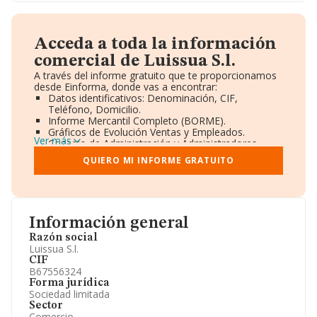
Acceda a toda la información
comercial de Luissua S.l.
A través del informe gratuito que te proporcionamos
desde Einforma, donde vas a encontrar:
Datos identificativos: Denominación, CIF,
Teléfono, Domicilio.
Informe Mercantil Completo (BORME).
Gráficos de Evolución Ventas y Empleados.
Ver más
Consejo de Administración y Administradores.
Directivos y Ejecutivos.
QUIERO MI INFORME GRATUITO
Accionistas.
Participaciones y Vinculaciones en otras empresas.
Artículos de prensa publicados sobre la empresa.
Información oficial y registral complementaria.
Información general
Razón social
Luissua S.l.
CIF
B67556324
Forma jurídica
Sociedad limitada
Sector
Comercio