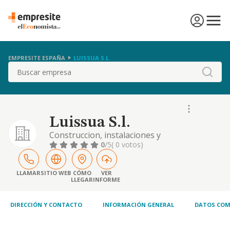
EMPRESITE ESPAÑA
LUISSUA S.L.
Buscar
Luissua S.l.
Construccion, instalaciones y
mantenimiento. comercio al por mayor y al
0
/5
( 0 votos)
por menor. distribucion comercial.
importacion y exportacion. actividades
inmobiliarias. industrias manufactureras y
LLAMAR
SITIO WEB
CÓMO
VER
LLEGAR
INFORME
textiles, etc
DIRECCIÓN Y CONTACTO
INFORMACIÓN GENERAL
DATOS COM