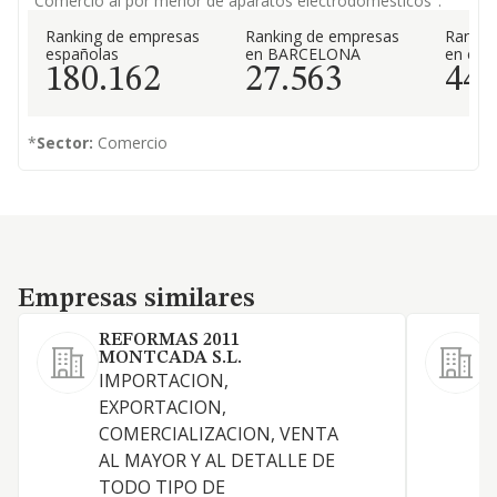
"Comercio al por menor de aparatos electrodomésticos".
Ranking de empresas
Ranking de empresas
Rankin
españolas
en BARCELONA
en el 
180.162
27.563
44
*
Sector:
Comercio
Empresas similares
Empresas similares
REFORMAS 2011
V
MONTCADA S.L.
(
IMPORTACION,
EXPORTACION,
COMERCIALIZACION, VENTA
AL MAYOR Y AL DETALLE DE
TODO TIPO DE
I