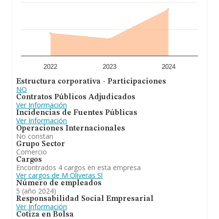
de antigüedad desde la constitución es de 21 años. La
media de empleados de las empresas es de 3.
En definitiva,
M Oliveras S.L
está especializada en
comercialización de maquinaría para la alimentación y
hostelería. Se ha posicionado mejor en el ranking de
provincia frente al 2023.
2022
2023
2024
Estructura corporativa - Participaciones
NO
Contratos Públicos Adjudicados
Ver Información
Incidencias de Fuentes Públicas
Ver Información
Operaciones Internacionales
No constan
Grupo Sector
Comercio
Cargos
Encontrados 4 cargos en esta empresa
Ver cargos de M Oliveras Sl
Número de empleados
5 (año 2024)
Responsabilidad Social Empresarial
Ver Información
Cotiza en Bolsa