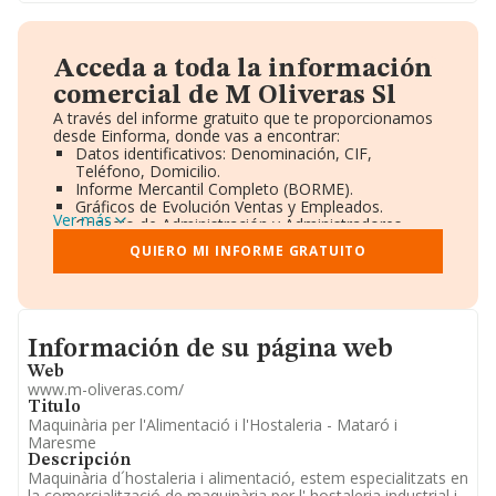
Acceda a toda la información
comercial de M Oliveras Sl
A través del informe gratuito que te proporcionamos
desde Einforma, donde vas a encontrar:
Datos identificativos: Denominación, CIF,
Teléfono, Domicilio.
Informe Mercantil Completo (BORME).
Gráficos de Evolución Ventas y Empleados.
Ver más
Consejo de Administración y Administradores.
Directivos y Ejecutivos.
QUIERO MI INFORME GRATUITO
Accionistas.
Participaciones y Vinculaciones en otras empresas.
Artículos de prensa publicados sobre la empresa.
Información oficial y registral complementaria.
Informacion de su página web
Información de su página web
Web
www.m-oliveras.com/
Titulo
Maquinària per l'Alimentació i l'Hostaleria - Mataró i
Maresme
Descripción
Maquinària d´hostaleria i alimentació, estem especialitzats en
la comercialització de maquinària per l' hostaleria industrial i