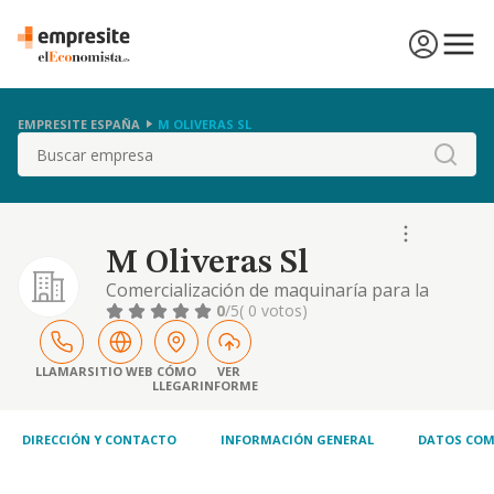
EMPRESITE ESPAÑA
M OLIVERAS SL
Buscar
M Oliveras Sl
Comercialización de maquinaría para la
alimentación y hostelería.
0
/5
( 0 votos)
LLAMAR
SITIO WEB
CÓMO
VER
LLEGAR
INFORME
DIRECCIÓN Y CONTACTO
INFORMACIÓN GENERAL
DATOS COM