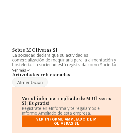
Sobre M Oliveras Sl
La sociedad declara que su actividad es
comercialización de maquinaría para la alimentación y
hostelería. La sociedad está registrada como Sociedad
Limitada. Tiene CNAE: 4754 - 'Comercio al por menor de
Ver más
aparatos electrodomésticos en establecimientos
Actividades relacionadas
especializados'. La compañía no tiene actividad en
Alimentacion
mercados exteriores.
El número de empleados ha crecido un 25% y
atendiendo a los datos disponibles en INFORMA, ese
Ver el informe ampliado de M Oliveras
número ha estado por encima de la media de sector.
Sl ¡Es gratis!
Regístrate en eInforma y te regalamos el
Dentro del ranking de empresas elaborado por
Informe Ampliado de esta empresa.
INFORMA, atendiendo a los niveles de facturación de la
VER INFORME AMPLIADO DE M
compañía, se destaca que: ha subido de hasta 113
OLIVERAS SL
puestos en 2024 a nivel sectorial, pasando del 557 al
444 puesto. Éstas son algunas de las empresas que la