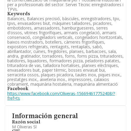
per a professionals del sector. Servei Tècnic enregistradores i
TPVs.
Keywords
Balances, Balances precisió, bàscules, enregistradores, tpv,
tpvs, envasadores biut, màquines talladores, picadores,
embotidores, amassadores, hamburgueseres, serres
d'ossos, vitrines frigorífiques, armaris congelació, armaris
conservació, congeladors verticals, congeladors horitzontals,
baixos mostradors, botellers, càmeres frigorífiques,
expositors refrigerats, rentagots, rentaplats, sabó,
abrillantador, cuines, fregidores, planxes, barbacoes, sala,
andra, gratinador, torradores, forns, forns pizza, trituradores,
batidores, liquadores, formadores pizza, peladores patates,
trituradora de vas, talladora hortalises, planxes elèctriques,
envasadores buit, paper tèrmic, bosses envasat bui,
serracinta ossos, plaques picadora, taules inox, piques inox.,
prestatges inox., aixeteria inox., impressores, calaixos
cobrament, maquinària hostaleria, maquinària alimentació
Facebook
https://www.facebook.com/Oliveras-156694617752408/?
fref=ts
Información general
Razón social
M Oliveras Sl