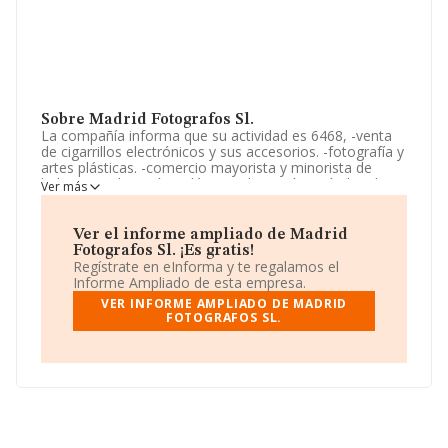
Sobre Madrid Fotografos Sl.
La compañía informa que su actividad es 6468, -venta
de cigarrillos electrónicos y sus accesorios. -fotografía y
artes plásticas. -comercio mayorista y minorista de
balares, cacharrerías, plásticos, bisutería, artículos de
Ver más
fotografía, discos, venta de animales, taxidermia,
decomiso, láminas, marcos, arte y antigõedades,
loterías, estan. La empresa está registrada como
Ver el informe ampliado de Madrid
Sociedad Limitada. Clasifica su actividad CNAE como
Fotografos Sl. ¡Es gratis!
'Actividades de fotografía', código 7420. No realiza
Regístrate en eInforma y te regalamos el
actividad de importación y/o exportación.
Informe Ampliado de esta empresa.
VER INFORME AMPLIADO DE MADRID
Acerca de los empleados, ha contado con una
FOTOGRAFOS SL.
reducción del 14% y teniendo en cuenta la información
disponible en INFORMA, ha dispuesto de un número de
empleados por encima de la media de sector.
Dentro del ranking de empresas elaborado por
INFORMA, atendiendo a los niveles de facturación,
podemos decir de la compañía que: en 2025, en la
clasificación del sector, la empresa se ha colocado 31