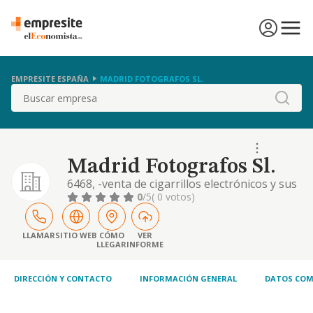
EMPRESITE ESPAÑA
MADRID FOTOGRAFOS SL.
Buscar
Madrid Fotografos Sl.
6468, -venta de cigarrillos electrónicos y sus
accesorios. -fotografía y artes plásticas. -
0
/5
( 0 votos)
comercio mayorista y minorista de balares,
cacharrerías, plásticos, bisutería, artículos
de fotografía, discos, venta de animales,
LLAMAR
SITIO WEB
CÓMO
VER
LLEGAR
INFORME
taxidermia, decomiso, láminas, marcos, arte
y antigõedades, loterías, estan
DIRECCIÓN Y CONTACTO
INFORMACIÓN GENERAL
DATOS COM