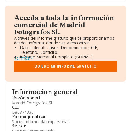
Acceda a toda la información
comercial de Madrid
Fotografos Sl.
A través del informe gratuito que te proporcionamos
desde Einforma, donde vas a encontrar:
Datos identificativos: Denominación, CIF,
Teléfono, Domicilio.
Informe Mercantil Completo (BORME).
Ver más
Gráficos de Evolución Ventas y Empleados.
Consejo de Administración y Administradores.
QUIERO MI INFORME GRATUITO
Directivos y Ejecutivos.
Accionistas.
Participaciones y Vinculaciones en otras empresas.
Artículos de prensa publicados sobre la empresa.
Información oficial y registral complementaria.
Información general
Razón social
Madrid Fotografos Sl.
CIF
B86874336
Forma jurídica
Sociedad limitada unipersonal
Sector
Servicios empresariales