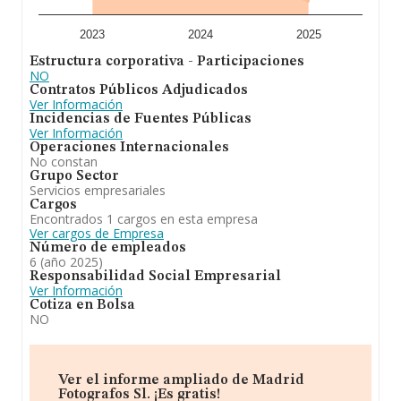
información relativa a la provincia de Madrid, en la base
de datos de INFORMA aparecen 1364 empresas, cuyas
ventas han obtenido los 116 millones de euros. Por
2023
2024
2025
último, con el fin de ampliar la información relativa al
Estructura corporativa - Participaciones
ámbito de la empresa, la media de empleados es de 1.
NO
La antigüedad desde la constitución es de 19 años.
Contratos Públicos Adjudicados
Ver Información
En resumen,
Madrid Fotografos S.L
está especializada
Incidencias de Fuentes Públicas
en 6468, -venta de cigarrillos electrónicos y sus
Ver Información
accesorios. -fotografía y artes plásticas. -comercio
Operaciones Internacionales
mayorista y minorista de balares, cacharrerías,
No constan
plásticos, bisutería, artículos de fotografía, discos, venta
Grupo Sector
de animales, taxidermia, decomiso, láminas, marcos,
Servicios empresariales
arte y antigõedades, loterías, estan. Se ha posicionado
Cargos
más abajo en el ranking de provincia frente al 2024.
Encontrados 1 cargos en esta empresa
Ver cargos de Empresa
Número de empleados
6 (año 2025)
Responsabilidad Social Empresarial
Ver Información
Cotiza en Bolsa
NO
Ver el informe ampliado de Madrid
Fotografos Sl. ¡Es gratis!