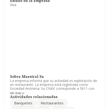
Estado de la empresa
Viva
Sobre Maestral Sa
La empresa informa que su actividad es explotación de
un restaurante. La empresa está registrada como
Sociedad Anónima. Su CNAE corresponde a 5611 con
código '%cnae%'. La sociedad no tiene actividad en
Ver más
mercados exteriores.
Actividades relacionadas
Banquetes
Restaurantes
Ha tenido el mismo número de profesionales y
atendiendo a los datos disponibles en INFORMA, ese