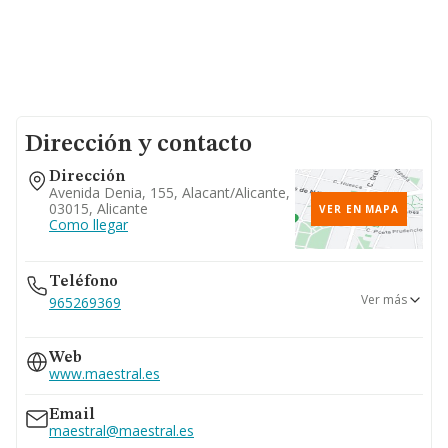
Dirección y contacto
Dirección
Avenida Denia, 155, Alacant/alicante,
03015, Alicante
VER EN MAPA
Como llegar
Teléfono
Ver más
965269369
965262585
Web
619...
www.maestral.es
Ver teléfono 619...
636...
Email
Ver teléfono 636...
maestral@maestral.es