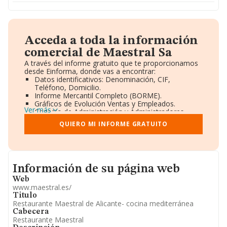
Acceda a toda la información
comercial de Maestral Sa
A través del informe gratuito que te proporcionamos
desde Einforma, donde vas a encontrar:
Datos identificativos: Denominación, CIF,
Teléfono, Domicilio.
Informe Mercantil Completo (BORME).
Gráficos de Evolución Ventas y Empleados.
Ver más
Consejo de Administración y Administradores.
Directivos y Ejecutivos.
QUIERO MI INFORME GRATUITO
Accionistas.
Participaciones y Vinculaciones en otras empresas.
Artículos de prensa publicados sobre la empresa.
Información oficial y registral complementaria.
Informacion de su página web
Información de su página web
Web
www.maestral.es/
Titulo
Restaurante Maestral de Alicante- cocina mediterránea
Cabecera
Restaurante Maestral