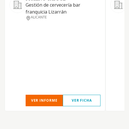
Gestión de cervecería bar
E
franquicia Lizarrán
ALICANTE
B
A
VER INFORME
VER FICHA