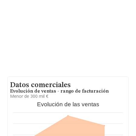
la media de facturación de ventas entre todas las
compañías alcanza los 232 mil euros. En cuanto a la
información relativa a la provincia de Toledo, en la base
de datos INFORMA constan 302 empresas, cuyas
ventas en 2025 han alcanzado los 26 millones de euros.
Por último, con el fin de ampliar la información relativa
al ámbito de la empresa, la antigüedad desde la
constitución es de 13 años. La media de empleados es
de 2.
Datos comerciales
Evolución de ventas - rango de facturación
Menor de 300 mil €
Evolución de las ventas