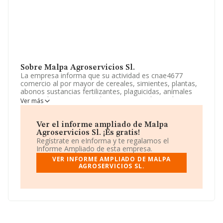
Sobre Malpa Agroservicios Sl.
La empresa informa que su actividad es cnae4677
comercio al por mayor de cereales, simientes, plantas,
abonos sustancias fertilizantes, plaguicidas, anímales
vivos, tabaco en rama, alimentos para el ganado y
Ver más
materias primas marinas.servicios agrícolas, ganaderos,
forestales y pesqueros.recuperación y comercio de
residuos agrícolas. La empresa está registrada como
Ver el informe ampliado de Malpa
Sociedad Limitada. Su actividad CNAE es 'Actividades de
Agroservicios Sl. ¡Es gratis!
apoyo a la agricultura' con código 0161. La compañía
Regístrate en eInforma y te regalamos el
no tiene actividad en mercados exteriores.
Informe Ampliado de esta empresa.
VER INFORME AMPLIADO DE MALPA
La sociedad
Malpa Agroservicios S.L
, con NIF
AGROSERVICIOS SL.
B09784240, está situada en Calle Salvador Dali núm. 11,
(45692), en el municipio de Malpica De Tajo, Toledo,
Castilla-la Mancha.
En relación con el sector y disponiendo de los datos de
hasta 13.943 empresas, la facturación en el ámbito
nacional alcanza los 3.239 millones de euros y en 2025