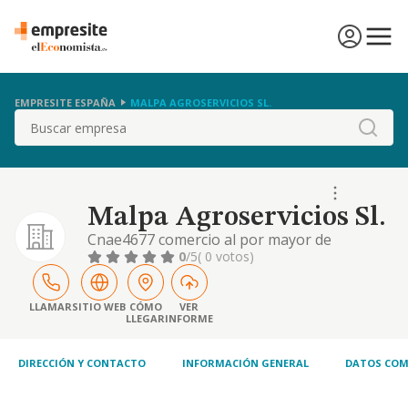
EMPRESITE ESPAÑA
MALPA AGROSERVICIOS SL.
Buscar
Malpa Agroservicios Sl.
Cnae4677 comercio al por mayor de
cereales, simientes, plantas, abonos
0
/5
( 0 votos)
sustancias fertilizantes, plaguicidas,
anímales vivos, tabaco en rama, alimentos
para el ganado y materias primas
LLAMAR
SITIO WEB
CÓMO
VER
LLEGAR
INFORME
marinas.servicios agrícolas, ganaderos,
forestales y pesqueros.recuperación y
comercio de residuos agrícolas
DIRECCIÓN Y CONTACTO
INFORMACIÓN GENERAL
DATOS COM