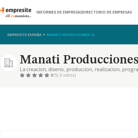
INFORMES DE EMPRESAS
DIRECTORIO DE EMPRESAS
EMPRESITE ESPAÑA
MANATI PRODUCCIONES SL.
Manati Producciones 
La creacion, diseno, produccion, realizacion, progr
publicos, programas, representaciones, conciertos, 
0
/5
( 0 votos)