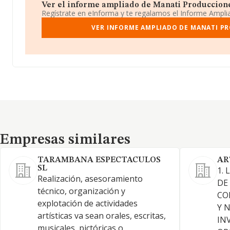
Ver el informe ampliado de Manati Producciones 
Regístrate en eInforma y te regalamos el Informe Ampl
VER INFORME AMPLIADO DE MANATI PR
Empresas similares
Empresas similares
TARAMBANA ESPECTACULOS
AR
SL
1.
Realización, asesoramiento
DE
técnico, organización y
CO
explotación de actividades
Y 
artísticas va sean orales, escritas,
IN
musicales, pictóricas o