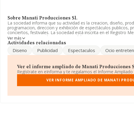
Sobre Manati Producciones Sl.
La sociedad informa que su actividad es la creacion, diseño, prod
programacion, direccion y exhibición de espectáculos publicos, 
conciertos, festivales. La sociedad está inscrita en el Registro 
Su CNAE corresponde a 9031 con código '%cnae%'. La empresa n
Ver más
exteriores.
Actividades relacionadas
Diseno
Publicidad
Espectaculos
Ocio entreten
Puedes visitar su sitio web:
www.manatiproducciones.es
.
La empresa
Manati Producciones S.L
, NIF B85823607, está sit
(28046), en el municipio de Madrid, Madrid.
Ver el informe ampliado de Manati Producciones Sl.
Regístrate en eInforma y te regalamos el Informe Ampliado
En relación con el sector y disponiendo de los datos de hasta 5.5
facturación asciende a 681 millones de euros y se calcula un pro
VER INFORME AMPLIADO DE MANATI PRODU
euros entre todas las compañías. En relación con la información d
base de datos INFORMA constan 1553 empresas, cuyas ventas ha
euros. Para aportar ulterior información de interés en el ámbito 
de las empresas es de 1. La antigüedad alcanza los 16 años desde