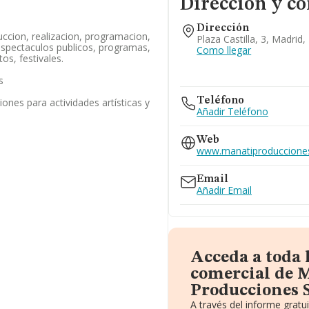
Dirección y co
Dirección
uccion, realizacion, programacion,
Plaza Castilla, 3, Madrid
 espectaculos publicos, programas,
Como llegar
os, festivales.
s
Teléfono
iones para actividades artísticas y
Añadir Teléfono
Web
www.manatiproduccione
Email
Añadir Email
Acceda a toda 
comercial de 
Producciones S
A través del informe grat