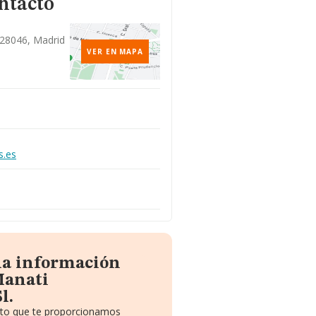
ntacto
, 28046, Madrid
VER EN MAPA
s.es
la información
Manati
l.
uito que te proporcionamos