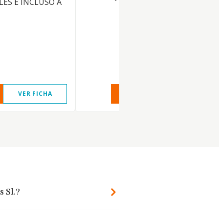
ES E INCLUSO A
VER FICHA
VER INFORME
VER FIC
 Sl.?