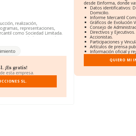
desde Einforma, donde vas
Datos identificativos: 
Domicilio.
Informe Mercantil Com
Gráficos de Evolución 
ucción, realización,
Consejo de Administrac
programas, representaciones,
Directivos y Ejecutivos.
Mercantil como Sociedad Limitada.
Accionistas.
o tiene actividad en mercados
Participaciones y Vincu
Artículos de prensa pu
imiento
Información oficial y r
QUIERO MI 
uada en Plaza Castilla núm. 3,
 ¡Es gratis!
 de esta empresa.
11 empresas, a nivel nacional la
medio de facturación de 123 mil
CCIONES SL.
e la provincia de Madrid, en la
n obtenido los 172 millones de
sectorial, la media de empleados
 la constitución.