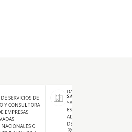
DARENI JOMAMARLE SALA
SAGI 1994 SL.
 DE SERVICIOS DE
SALA DE FIESTAS Y
O Y CONSULTORA
ESPECTACULOS EN LOCAL
DE EMPRESAS
ADAPTADO A ESE FIN CON 
IVADAS
DE BEBIDAS ALCOHOLICAS..
 NACIONALES O
MADRID