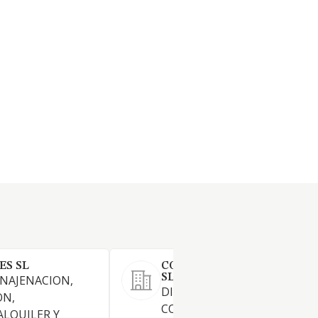
S SL
CODES INGENIERIA Y SERV
SL (EN LIQUIDACION)
ENAJENACION,
DISENO, FABRICACION,
ON,
CONSTRUCCION, REPARACIO
ALQUILER Y