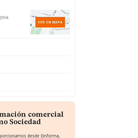
agona
VER EN MAPA
rmación comercial
o Sociedad
roporcionamos desde Einforma,