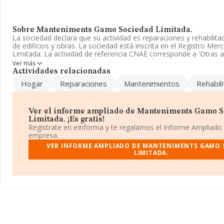
Sobre Manteniments Gamo Sociedad Limitada.
La sociedad declara que su actividad es reparaciones y rehabilita
de edificios y obras. La sociedad está inscrita en el Registro Me
Limitada. La actividad de referencia CNAE corresponde a 'Otras a
construcción especializada n.c.o.p.', cuyo Código es 4399. La soc
Ver más
actividad en mercados exteriores.
Actividades relacionadas
Hogar
Reparaciones
Mantenimientos
Rehabil
Teniendo en cuenta la información a disposición de INFORMA, h
número de empleados inferior a la media de sector.
La empresa
Manteniments Gamo Sociedad Limitada
, CIF B
Ver el informe ampliado de Manteniments Gamo 
encuentra en Calle Dali Clara núm. 7, (43006), Tarragona, Cataluñ
Limitada. ¡Es gratis!
Regístrate en eInforma y te regalamos el Informe Ampliado
En relación con el sector y disponiendo de los datos de hasta 41
empresa.
ámbito nacional la facturación alcanza la cifra de 15.864 millone
VER INFORME AMPLIADO DE MANTENIMENTS GAMO 
la media de facturación de ventas entre todas las compañías alca
LIMITADA.
euros. En cuanto a la información relativa a la provincia de Tarra
datos de INFORMA aparecen 617 empresas, cuyas ventas en 200
138 millones de euros. Para aportar ulterior información de inter
sectorial, la media de antigüedad desde la constitución es de 16
empleados de las empresas es de 3.