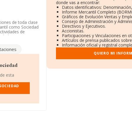
donde vas a encontrar:
Datos identificativos: Denominación,
Informe Mercantil Completo (BORME
Gráficos de Evolución Ventas y Empl
Consejo de Administración y Adminis
ciones de toda clase
Directivos y Ejecutivos.
rcantil como Sociedad
Accionistas.
ctividades de
Participaciones y Vinculaciones en o
iedad no tiene
Artículos de prensa publicados sobre
Información oficial y registral compl
itaciones
a contado con un
QUIERO MI INFOR
43885649, se
Sociedad
a.
 de esta
.135 empresas, en el
s de euros y en 2007
SOCIEDAD
nza los 385 mil
gona, en la base de
7 han alcanzado los
és en el ámbito
 años. La media de