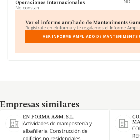
NO
Operaciones Internacionales
No constan
Ver el informe ampliado de Manteniments Gamo 
Regístrate en eInforma y te regalamos el Informe Ampl
VER INFORME AMPLIADO DE MANTENIMENTS 
Empresas similares
Empresas similares
EN FORMA A&M, S.L.
CO
MA
Actividades de mampostería y
CO
albañíleria. Construcción de
RE
edificios no residenciales.