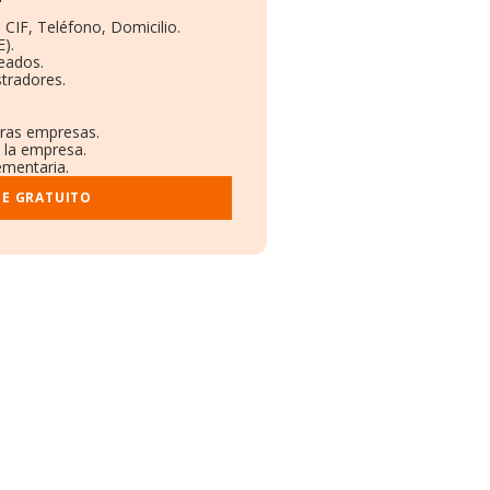
 CIF, Teléfono, Domicilio.
).
eados.
tradores.
tras empresas.
 la empresa.
ementaria.
ME GRATUITO