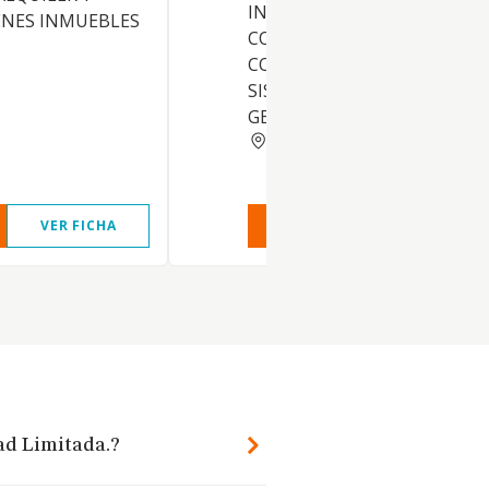
INSTALACION, MONTAJE,
ENES INMUEBLES
CONSERVACION Y
COMERCIALIZACION DE
SISTEMAS HIDRAULICOS EN
GENERAL
TARRAGONA
VER FICHA
VER INFORME
VER FIC
ad Limitada.?