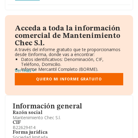
Acceda a toda la información
comercial de Mantenimiento
Chec S.l.
A través del informe gratuito que te proporcionamos
desde Einforma, donde vas a encontrar:
Datos identificativos: Denominación, CIF,
Teléfono, Domicilio.
Informe Mercantil Completo (BORME).
Ver más
Gráficos de Evolución Ventas y Empleados.
Consejo de Administración y Administradores.
QUIERO MI INFORME GRATUITO
Directivos y Ejecutivos.
Accionistas.
Participaciones y Vinculaciones en otras empresas.
Artículos de prensa publicados sobre la empresa.
Información oficial y registral complementaria.
Información general
Razón social
Mantenimiento Chec S.l.
CIF
B22629414
Forma jurídica
Sociedad limitada