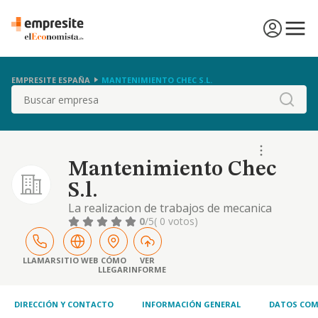
EMPRESITE ESPAÑA
MANTENIMIENTO CHEC S.L.
Buscar
Mantenimiento Chec
S.l.
La realizacion de trabajos de mecanica
industrial en general, incluyendo soldadura,
0
/5
( 0 votos)
forja, herreria, caldereria, torneria y
fabricacion de herramientas. etc
LLAMAR
SITIO WEB
CÓMO
VER
LLEGAR
INFORME
DIRECCIÓN Y CONTACTO
INFORMACIÓN GENERAL
DATOS COM