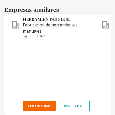
Empresas similares
Empresas similares
HERRAMIENTAS PIE SL
Fabricacion de herramientas
F
manuales
a
BARCELONA
(
c
VER INFORME
VER FICHA