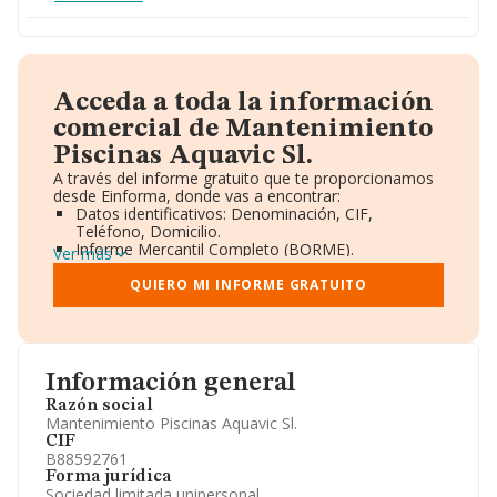
Acceda a toda la información
comercial de Mantenimiento
Piscinas Aquavic Sl.
A través del informe gratuito que te proporcionamos
desde Einforma, donde vas a encontrar:
Datos identificativos: Denominación, CIF,
Teléfono, Domicilio.
Informe Mercantil Completo (BORME).
Ver más
Gráficos de Evolución Ventas y Empleados.
Consejo de Administración y Administradores.
QUIERO MI INFORME GRATUITO
Directivos y Ejecutivos.
Accionistas.
Participaciones y Vinculaciones en otras empresas.
Artículos de prensa publicados sobre la empresa.
Información oficial y registral complementaria.
Información general
Razón social
Mantenimiento Piscinas Aquavic Sl.
CIF
B88592761
Forma jurídica
Sociedad limitada unipersonal