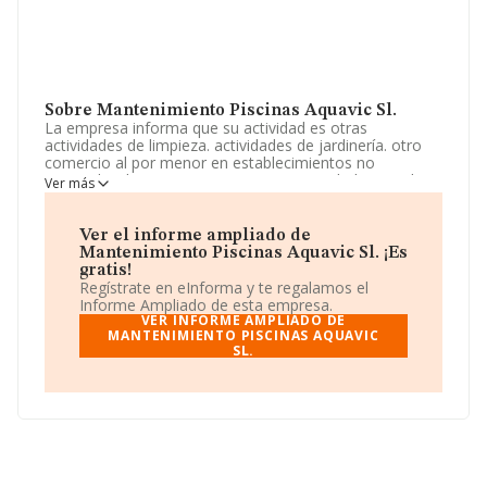
Sobre Mantenimiento Piscinas Aquavic Sl.
La empresa informa que su actividad es otras
actividades de limpieza. actividades de jardinería. otro
comercio al por menor en establecimientos no
especializados. La empresa es una Sociedad Limitada.
Ver más
Su actividad CNAE es '%cnae%' con código 8123. La
empresa no tiene actividad en mercados exteriores.
Ver el informe ampliado de
La sociedad española
Mantenimiento Piscinas
Mantenimiento Piscinas Aquavic Sl. ¡Es
Aquavic S.L
, con número de identificación fiscal
gratis!
B88592761, tiene su domicilio social establecido en
Regístrate en eInforma y te regalamos el
Calle Luis Sauquillo núm. 105 At B, (28944),
Informe Ampliado de esta empresa.
Fuenlabrada, Madrid.
VER INFORME AMPLIADO DE
MANTENIMIENTO PISCINAS AQUAVIC
SL.
En base a la información de la que dispone INFORMA
sobre 4.103 compañías, en el ámbito nacional la
facturación alcanza la cifra de 1.736 millones de euros y
la media entre todas las compañías es de 423 mil euros
de ventas. En relación con la información de la provincia
de Madrid, en la base de datos de INFORMA aparecen
841 empresas, con ventas de 269 millones de euros.
Por último, con el fin de ampliar la información relativa