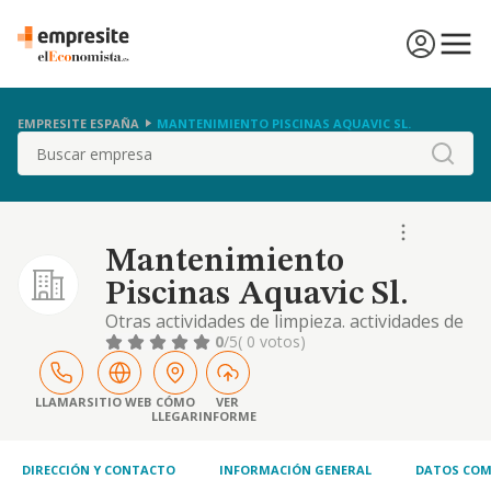
EMPRESITE ESPAÑA
MANTENIMIENTO PISCINAS AQUAVIC SL.
Buscar
Mantenimiento
Piscinas Aquavic Sl.
Otras actividades de limpieza. actividades de
jardinería. otro comercio al por menor en
0
/5
( 0 votos)
establecimientos no especializados
LLAMAR
SITIO WEB
CÓMO
VER
LLEGAR
INFORME
DIRECCIÓN Y CONTACTO
INFORMACIÓN GENERAL
DATOS COM