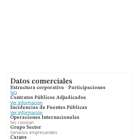
al ámbito de la empresa, la media de empleados de las
empresas es de 11. La antigüedad alcanza los 16 años
desde la constitución.
Datos comerciales
Estructura corporativa - Participaciones
NO
Contratos Públicos Adjudicados
Ver Información
Incidencias de Fuentes Públicas
Ver Información
Operaciones Internacionales
No constan
Grupo Sector
Servicios empresariales
Cargos