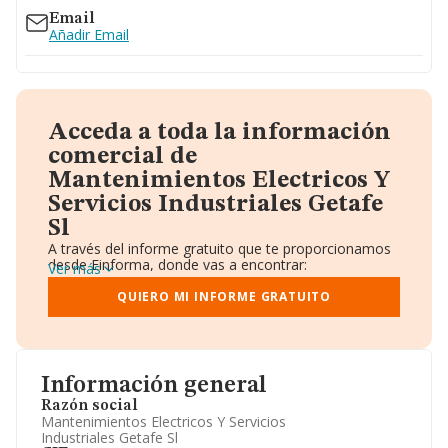
Email
Añadir Email
Acceda a toda la información
comercial de
Mantenimientos Electricos Y
Servicios Industriales Getafe
Sl
A través del informe gratuito que te proporcionamos
desde Einforma, donde vas a encontrar:
Ver más
Datos identificativos: Denominación, CIF,
Teléfono, Domicilio.
QUIERO MI INFORME GRATUITO
Informe Mercantil Completo (BORME).
Gráficos de Evolución Ventas y Empleados.
Consejo de Administración y Administradores.
Directivos y Ejecutivos.
Accionistas.
Información general
Participaciones y Vinculaciones en otras empresas.
Razón social
Artículos de prensa publicados sobre la empresa.
Mantenimientos Electricos Y Servicios
Información oficial y registral complementaria.
Industriales Getafe Sl