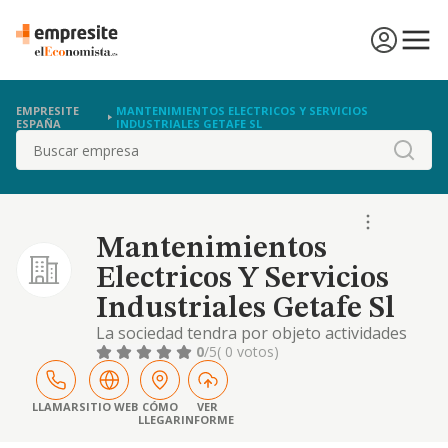
EMPRESITE
MANTENIMIENTOS ELECTRICOS Y SERVICIOS
ESPAÑA
INDUSTRIALES GETAFE SL
Buscar
Mantenimientos
Electricos Y Servicios
Industriales Getafe Sl
La sociedad tendra por objeto actividades
varias de conservacion mantenimiento y
0
/5
( 0 votos)
reparaciones en general de instalaciones
electricas y de maquinas convencionales etc.
LLAMAR
SITIO WEB
CÓMO
VER
LLEGAR
INFORME