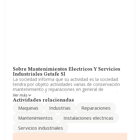
Sobre Mantenimientos Electricos Y Servicios
Industriales Getafe Sl
La sociedad informa que su actividad es la sociedad
tendra por objeto actividades varias de conservación
mantenimiento y reparaciones en general de
instalaciones eléctricas y de máquinas convencionales
Ver más
etc. La empresa aparece inscrita en el Registro
Actividades relacionadas
Mercantil como Sociedad Limitada. Clasifica su actividad
Maquinas
Industrias
Reparaciones
CNAE como 'Instalaciones eléctricas', código 4321. La
sociedad no tiene actividad en mercados exteriores.
Mantenimientos
Instalaciones electricas
Ha contado con el mismo número de profesionales y
Servicios industriales
según los datos a disposición de INFORMA, ha tenido
un número de empleados por debajo de la media de
sector.