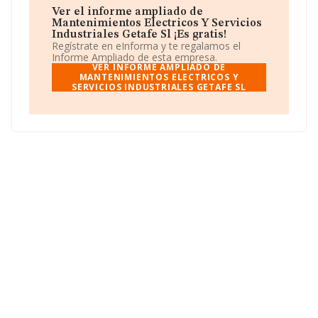
Ver el informe ampliado de
Dentro del ranking de empresas elaborado por
Mantenimientos Electricos Y Servicios
INFORMA, atendiendo a los niveles de facturación de la
Industriales Getafe Sl ¡Es gratis!
sociedad, se destaca que: frente al año 2024, la
Regístrate en eInforma y te regalamos el
compañía se ha posicionado 71 puestos por debajo en
Informe Ampliado de esta empresa.
el ranking sectorial, pasando del 6.763 al 6.834. Tienen
VER INFORME AMPLIADO DE
mejor posición las siguientes empresas del sector:
MANTENIMIENTOS ELECTRICOS Y
SERVICIOS INDUSTRIALES GETAFE SL
Electro Mediterraneo Naval S.L
y
Maio
Instalaciones y Servicios S.L
; en cambio, el ranking
coloca la empresa antes de
Instalaciones y
Mantenimientos Agecad S.L
y
Bobinados e
Instalaciones Emilio Garcia S.L
. En 2025, en el
ranking nacional, se ha colocado 11.059 puestos más
abajo, en la posición 352.156 (el año anterior estaba en
la número 341.097). En 2025, destacan
Urban Realities
S.L
y
Piensa Internet Sociedad Limitada
como
mejores empresas antes de la compañía, en cambio,
por debajo (a nivel nacional) se encuentran empresas
como:
Damaju 2008 S.L
y
Lowepastry Sociedad
Limitada
. Ha retrocedido 3.457 puestos, pasando del
58.720 al 62.177 en el ranking provincial.
La sociedad
Mantenimientos Electricos y Servicios
Industriales Getafe S.L
, con NIF B79064317, está
situada en Calle De La Calidad Pg Ind Olivos núm. 18,
(28906), Getafe, Madrid.
En base a la información de la que dispone INFORMA