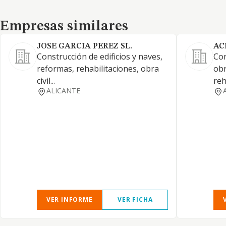
Empresas similares
Empresas similares
JOSE GARCIA PEREZ SL.
AC
Construcción de edificios y naves,
Con
reformas, rehabilitaciones, obra
obr
civil...
reh
ALICANTE
VER INFORME
VER FICHA