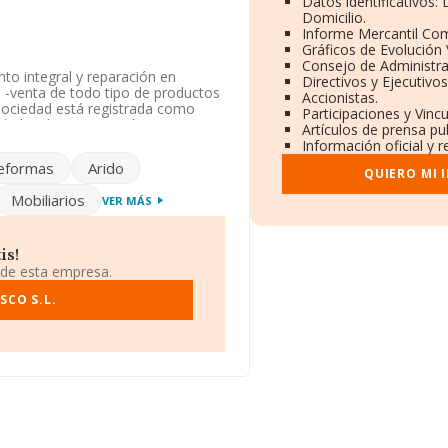
Datos identificativos:
Domicilio.
Informe Mercantil Co
Gráficos de Evolución
Consejo de Administra
to integral y reparación en
Directivos y Ejecutivos
s; -venta de todo tipo de productos
Accionistas.
La sociedad está registrada como
Participaciones y Vinc
idades de construcción
Artículos de prensa pu
ad en mercados exteriores.
Información oficial y 
eformas
Arido
stentes en la base de datos de
QUIERO MI 
edia de sector.
Mobiliarios
VER MÁS
ción fiscal B53810883, tiene
04), Alicante, Comunidad
is!
 de esta empresa.
135 empresas, la facturación en el
 que el promedio de la facturación
SCO S.L.
fin de ampliar la información
 La antigüedad alcanza los 16