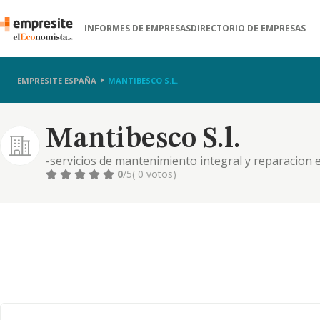
INFORMES DE EMPRESAS
DIRECTORIO DE EMPRESAS
EMPRESITE ESPAÑA
MANTIBESCO S.L.
Mantibesco S.l.
-servicios de mantenimiento integral y reparacion e
garajes y oficinas; -venta de todo tipo de productos d
0
/5
( 0 votos)
mobiliario, ma