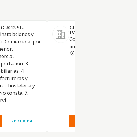
G 2012 SL.
CELESUR SISTEMAS DE
IMPERMEABILIZACION SL
 instalaciones y
Construccion de balsas
2. Comercio al por
impermeables para vertedero
menor.
ALICANTE
ercial.
portación. 3.
iliarias. 4.
factureras y
smo, hostelería y
No consta. 7.
rvi
VER FICHA
VER INFORME
VER FIC