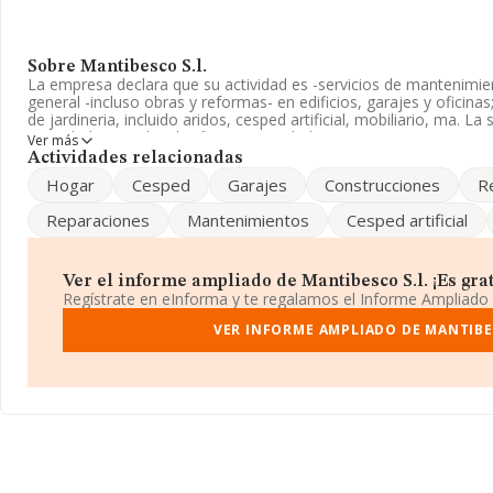
Sobre Mantibesco S.l.
La empresa declara que su actividad es -servicios de mantenimien
general -incluso obras y reformas- en edificios, garajes y oficina
de jardineria, incluido aridos, cesped artificial, mobiliario, ma. 
Sociedad Limitada. Clasifica su actividad CNAE como 'Otras activ
Ver más
especializada n.c.o.p.', código 4399. La sociedad no tiene activid
Actividades relacionadas
Hogar
Cesped
Garajes
Construcciones
R
El número de empleados ha crecido un 75% y según las cifras exi
INFORMA, el número de empleados ha estado por encima de la m
Reparaciones
Mantenimientos
Cesped artificial
La sociedad española
Mantibesco S.L
, con número de identifica
domicilio fiscal en Avenida Alfonso El Sabio núm. 4 Plt 1 Iz, (030
Valenciana.
Ver el informe ampliado de Mantibesco S.l. ¡Es grat
Regístrate en eInforma y te regalamos el Informe Ampliado
En relación con el sector y disponiendo de los datos de hasta 41.
ámbito nacional alcanza los 15.864 millones de euros y se estima
VER INFORME AMPLIADO DE MANTIBE
entre todas las empresas es de 385 mil euros. Por último, con el 
relativa al ámbito de la empresa, la media de empleados es de 3.
años desde la constitución.