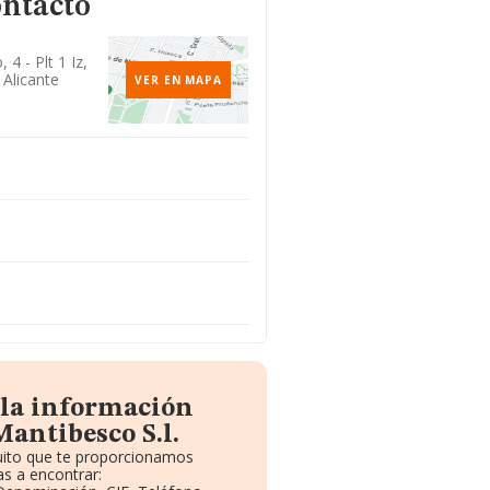
ontacto
 4 - Plt 1 Iz,
 Alicante
VER EN MAPA
 la información
antibesco S.l.
tuito que te proporcionamos
s a encontrar: