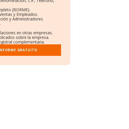
 Denominación, CIF, Teléfono,
mpleto (BORME).
 Ventas y Empleados.
ción y Administradores.
.
ulaciones en otras empresas.
blicados sobre la empresa.
registral complementaria.
INFORME GRATUITO