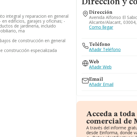
Dirección y c
Dirección
to integral y reparacion en general
Avenida Alfonso El Sabio,
en edificios, garajes y oficinas; -
Alicante/alacant, 03004,
uctos de jardineria, incluido
Como llegar
mobiliario, ma
abajos de construcción en general
Teléfono
Añadir Teléfono
de construcción especializada
Web
Añadir Web
Email
Añadir Email
Acceda a toda
comercial de M
A través del informe gra
desde Einforma, donde va