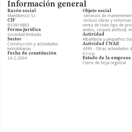
Información general
Razón social
Objeto social
Mantibesco S.l.
-servicios de mantenimien
-incluso obras y reformas- 
CIF
B53810883
venta de todo tipo de prod
aridos, cesped artificial, 
Forma jurídica
Sociedad limitada
Actividad
Albañilería y pequeños tr
Sector
Construcción y actividades
Actividad CNAE
inmobiliarias
4399 - Otras actividades 
n.c.o.p.
Fecha de constitución
24-2-2004
Estado de la empresa
Cierre de hoja registral