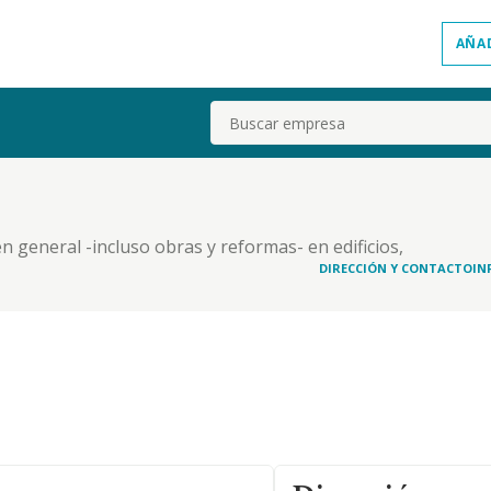
AÑA
Buscar
n general -incluso obras y reformas- en edificios,
e jardineria, incluido aridos, cesped artificial,
DIRECCIÓN Y CONTACTO
IN