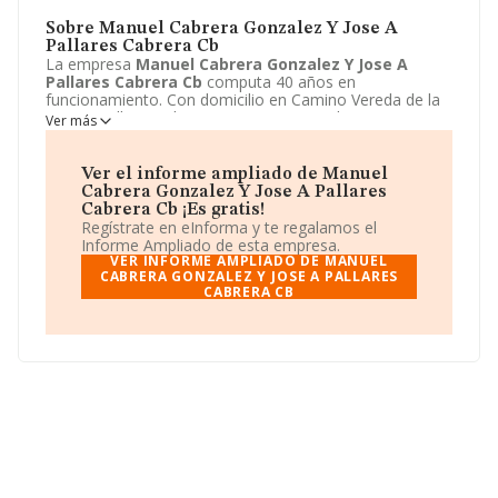
Sobre Manuel Cabrera Gonzalez Y Jose A
Pallares Cabrera Cb
La empresa
Manuel Cabrera Gonzalez Y Jose A
Pallares Cabrera Cb
computa 40 años en
funcionamiento. Con domicilio en Camino Vereda de la
Basca, null, Beniel, Murcia se encuentra la empresa
Ver más
Manuel Cabrera Gonzalez Y Jose A Pallares
Cabrera Cb
.
Manuel Cabrera Gonzalez Y Jose A
Pallares Cabrera Cb
está definida como Comunidad
Ver el informe ampliado de Manuel
de bienes.
Cabrera Gonzalez Y Jose A Pallares
Cabrera Cb ¡Es gratis!
Regístrate en eInforma y te regalamos el
Informe Ampliado de esta empresa.
VER INFORME AMPLIADO DE MANUEL
CABRERA GONZALEZ Y JOSE A PALLARES
CABRERA CB