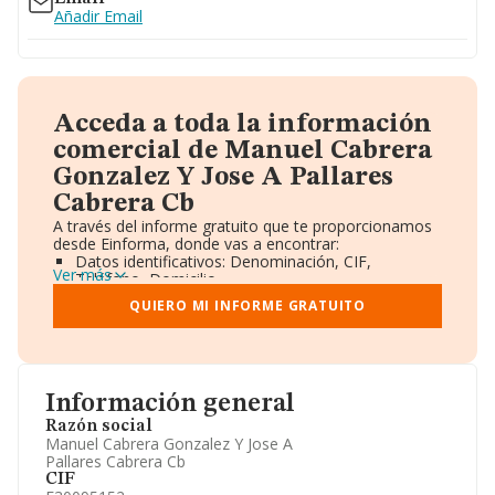
Añadir Email
Acceda a toda la información
comercial de Manuel Cabrera
Gonzalez Y Jose A Pallares
Cabrera Cb
A través del informe gratuito que te proporcionamos
desde Einforma, donde vas a encontrar:
Datos identificativos: Denominación, CIF,
Ver más
Teléfono, Domicilio.
Informe Mercantil Completo (BORME).
QUIERO MI INFORME GRATUITO
Gráficos de Evolución Ventas y Empleados.
Consejo de Administración y Administradores.
Directivos y Ejecutivos.
Accionistas.
Participaciones y Vinculaciones en otras empresas.
Información general
Artículos de prensa publicados sobre la empresa.
Información oficial y registral complementaria.
Razón social
Manuel Cabrera Gonzalez Y Jose A
Pallares Cabrera Cb
CIF