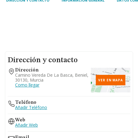
DIRECCIÓN Y CONTACTO
INFORMACIÓN GENERAL
DATOS COM
Dirección y contacto
Dirección
Camino Vereda De La Basca, Beniel,
30130, Murcia
VER EN MAPA
Como llegar
Teléfono
Añadir Teléfono
Web
Añadir Web
Email