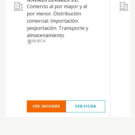
ANDRES LINARES S.L.
S
Comercio al por mayor y al
C
por menor. Distribución
p
comercial. Importación
p
yexportación. Transporte y
d
almacenamiento
4
MURCIA
c
c
I
d
a
i
p
VER INFORME
VER FICHA