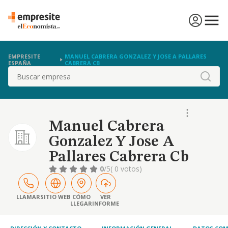
EMPRESITE
MANUEL CABRERA GONZALEZ Y JOSE A PALLARES
ESPAÑA
CABRERA CB
Buscar
Manuel Cabrera
Gonzalez Y Jose A
Pallares Cabrera Cb
0
/5
( 0 votos)
LLAMAR
SITIO WEB
CÓMO
VER
LLEGAR
INFORME