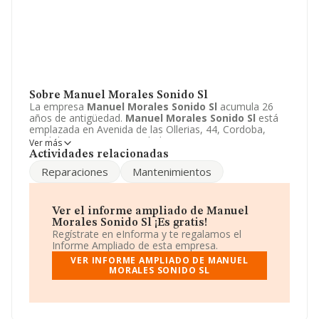
Sobre Manuel Morales Sonido Sl
La empresa
Manuel Morales Sonido Sl
acumula 26
años de antigüedad.
Manuel Morales Sonido Sl
está
emplazada en Avenida de las Ollerias, 44, Cordoba,
Cordoba. Centra su actividad CNAE como 4740 -
Ver más
Comercio al por menor de equipos para las tecnologías
Actividades relacionadas
de la información y las comunicaciones. La empresa
Reparaciones
Mantenimientos
Manuel Morales Sonido Sl
es Sociedad limitada. Sus
ventas ascienden a un rango Menor de 300 mil €.
Ver el informe ampliado de Manuel
Morales Sonido Sl ¡Es gratis!
Regístrate en eInforma y te regalamos el
Informe Ampliado de esta empresa.
VER INFORME AMPLIADO DE MANUEL
MORALES SONIDO SL