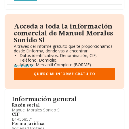
Acceda a toda la información
comercial de Manuel Morales
Sonido Sl
A través del informe gratuito que te proporcionamos
desde Einforma, donde vas a encontrar:
Datos identificativos: Denominación, CIF,
Teléfono, Domicilio.
Informe Mercantil Completo (BORME).
Ver más
Gráficos de Evolución Ventas y Empleados.
Consejo de Administración y Administradores.
QUIERO MI INFORME GRATUITO
Directivos y Ejecutivos.
Accionistas.
Participaciones y Vinculaciones en otras empresas.
Artículos de prensa publicados sobre la empresa.
Información oficial y registral complementaria.
Información general
Razón social
Manuel Morales Sonido Sl
CIF
B14558571
Forma jurídica
Sociedad limitada