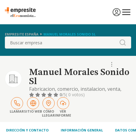
EMPRESITE ESPAÑA
MANUEL MORALES SONIDO SL
Buscar
Manuel Morales Sonido
Sl
Fabricacion, comercio, instalacion, venta,
alquiler y reparacion de aparatos de sonido
0
/5
( 0 votos)
y luminotecnia.
LLAMAR
SITIO WEB
CÓMO
VER
LLEGAR
INFORME
DIRECCIÓN Y CONTACTO
INFORMACIÓN GENERAL
DATOS COM