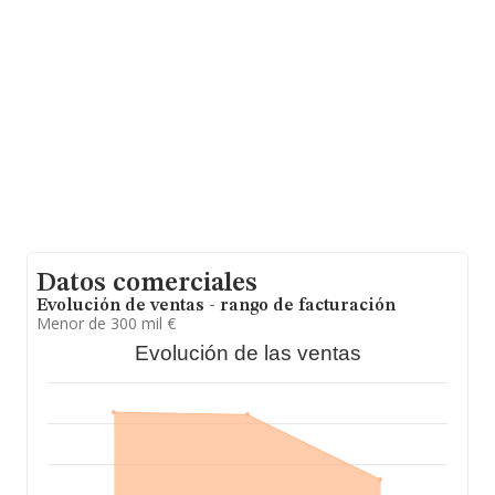
19 1, (15005), A Coruña, Galicia.
En relación con el sector y disponiendo de los datos de
hasta 56.819 empresas, a nivel nacional la facturación
asciende a 14.430 millones de euros y se estima que el
promedio de la facturación entre todas las empresas es
de 253 mil euros, encontrándose la facturación de la
empresa por encima del promedio. En cuanto a la
información relativa a la provincia de A Coruña, en la
base de datos INFORMA constan 1178 empresas, con
ventas en el año 2024 de 173 millones de euros. Como
información adicional de interés, la media de empleados
es de 3. La antigüedad alcanza los 19 años desde la
constitución.
Datos comerciales
Evolución de ventas - rango de facturación
Menor de 300 mil €
Evolución de las ventas