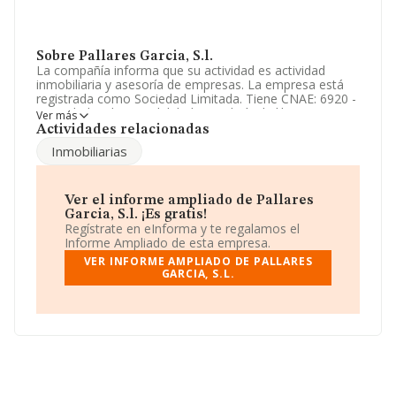
Sobre Pallares Garcia, S.l.
La compañía informa que su actividad es actividad
inmobiliaria y asesoría de empresas. La empresa está
registrada como Sociedad Limitada. Tiene CNAE: 6920 -
'Actividades de contabilidad, teneduría de libros,
Ver más
auditoría y asesoría fiscal'. La compañía no tiene
Actividades relacionadas
actividad en mercados exteriores.
Inmobiliarias
De acuerdo con la Recomendación 2003/361/CE de la
Comisión, de 6 de mayo de 2003, sobre la definición de
microempresas, pequeñas y medianas empresas, la
Ver el informe ampliado de Pallares
compañía reúne los requisitos de una microempresa.
Garcia, S.l. ¡Es gratis!
Respecto al rendimiento de
Pallares Garcia, S.L
en
Regístrate en eInforma y te regalamos el
2024, comparado con el año anterior, las ventas han
Informe Ampliado de esta empresa.
bajado un 31%. En el último año el número de
VER INFORME AMPLIADO DE PALLARES
empleados ha permanecido igual y teniendo en cuenta
GARCIA, S.L.
la información a disposición de INFORMA, ha contado
con un número de empleados inferior a la media de
sector.
Es posible ponerse en contacto con la empresa a través
del teléfono 981927796.
La empresa española
Pallares Garcia, S.L
, NIF
B15432008, está situada en Calle Federico Tapia núm.