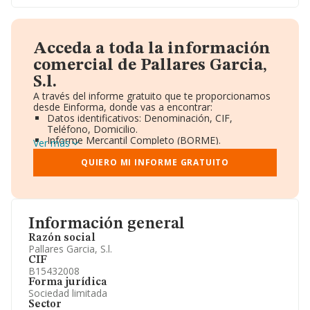
Acceda a toda la información
comercial de Pallares Garcia,
S.l.
A través del informe gratuito que te proporcionamos
desde Einforma, donde vas a encontrar:
Datos identificativos: Denominación, CIF,
Teléfono, Domicilio.
Informe Mercantil Completo (BORME).
Ver más
Gráficos de Evolución Ventas y Empleados.
Consejo de Administración y Administradores.
QUIERO MI INFORME GRATUITO
Directivos y Ejecutivos.
Accionistas.
Participaciones y Vinculaciones en otras empresas.
Artículos de prensa publicados sobre la empresa.
Información oficial y registral complementaria.
Información general
Razón social
Pallares Garcia, S.l.
CIF
B15432008
Forma jurídica
Sociedad limitada
Sector