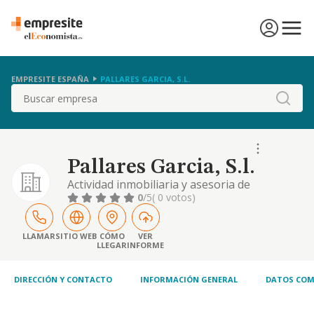
EMPRESITE ESPAÑA
PALLARES GARCIA, S.L.
Buscar
Pallares Garcia, S.l.
Actividad inmobiliaria y asesoria de
empresas.
0
/5
( 0 votos)
LLAMAR
SITIO WEB
CÓMO
VER
LLEGAR
INFORME
DIRECCIÓN Y CONTACTO
INFORMACIÓN GENERAL
DATOS COM