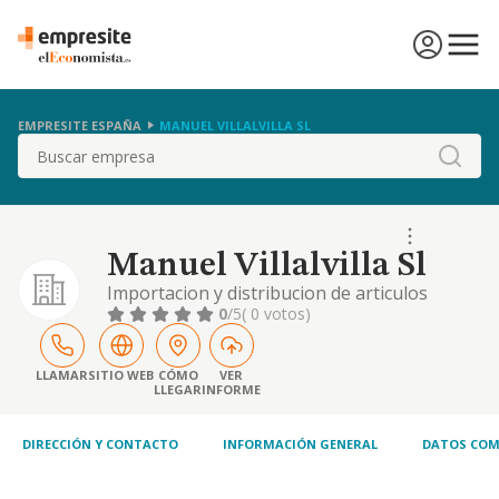
EMPRESITE ESPAÑA
MANUEL VILLALVILLA SL
Buscar
Manuel Villalvilla Sl
Importacion y distribucion de articulos
deportivos. organizacion de cacerias. venta
0
/5
( 0 votos)
de muebles rusticos. distribucion y venta de
productos audiovisuales. distribucion y
venta de articulo de regalo
LLAMAR
SITIO WEB
CÓMO
VER
LLEGAR
INFORME
DIRECCIÓN Y CONTACTO
INFORMACIÓN GENERAL
DATOS COM