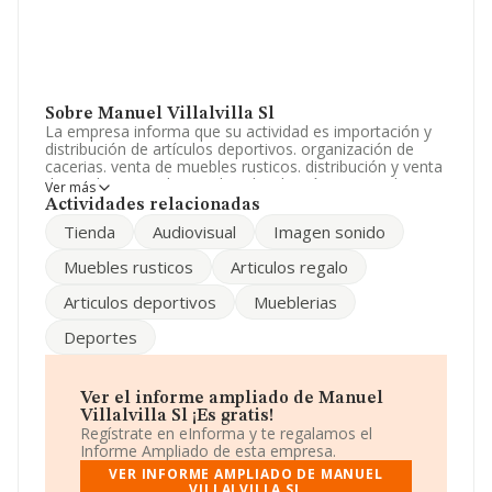
Sobre Manuel Villalvilla Sl
La empresa informa que su actividad es importación y
distribución de artículos deportivos. organización de
cacerias. venta de muebles rusticos. distribución y venta
de productos audiovisuales. distribución y venta de
Ver más
articulo de regalo. La empresa es una Sociedad
Actividades relacionadas
Limitada. La actividad de referencia CNAE corresponde
Tienda
Audiovisual
Imagen sonido
a 'Intermediarios del comercio de productos diversos',
cuyo Código es 4619. La compañía no tiene actividad en
Muebles rusticos
Articulos regalo
mercados exteriores.
Articulos deportivos
Mueblerias
En el último año el número de empleados ha
permanecido igual y según los datos a disposición de
Deportes
INFORMA, ha tenido un número de empleados por
debajo de la media de sector.
La sociedad
Manuel Villalvilla S.L
, B83618660, tiene
Ver el informe ampliado de Manuel
su domicilio social establecido en Calle De Los Chopos
Villalvilla Sl ¡Es gratis!
núm. 8, (28979), en el municipio de Serranillos Del Valle,
Regístrate en eInforma y te regalamos el
Madrid.
Informe Ampliado de esta empresa.
VER INFORME AMPLIADO DE MANUEL
En relación con el sector y disponiendo de los datos de
VILLALVILLA SL