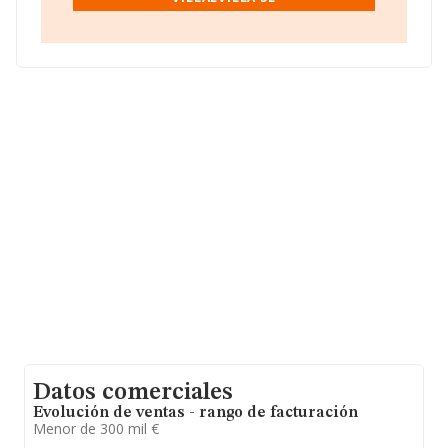
hasta 35.626 empresas, a nivel nacional la facturación
asciende a 15.017 millones de euros y el promedio de la
facturación de ventas entre todas las compañías
asciende a los 421 mil euros. Teniendo en cuenta la
información sobre Madrid, en la base de datos
INFORMA constan 8474 empresas, cuyas ventas en
2025 han alcanzado los 6.560 millones de euros.
Finalmente, para completar los datos de sector, en
2025, los empleados de media son 2. La media de
antigüedad desde la constitución es de 12 años.
Datos comerciales
Evolución de ventas - rango de facturación
Menor de 300 mil €