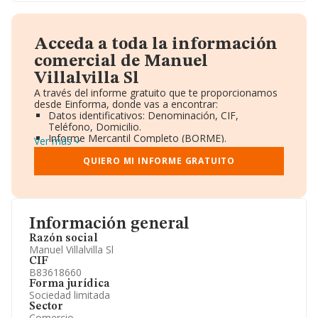
Acceda a toda la información
comercial de Manuel
Villalvilla Sl
A través del informe gratuito que te proporcionamos
desde Einforma, donde vas a encontrar:
Datos identificativos: Denominación, CIF,
Teléfono, Domicilio.
Informe Mercantil Completo (BORME).
Ver más
Gráficos de Evolución Ventas y Empleados.
Consejo de Administración y Administradores.
QUIERO MI INFORME GRATUITO
Directivos y Ejecutivos.
Accionistas.
Participaciones y Vinculaciones en otras empresas.
Artículos de prensa publicados sobre la empresa.
Información oficial y registral complementaria.
Información general
Razón social
Manuel Villalvilla Sl
CIF
B83618660
Forma jurídica
Sociedad limitada
Sector
Comercio