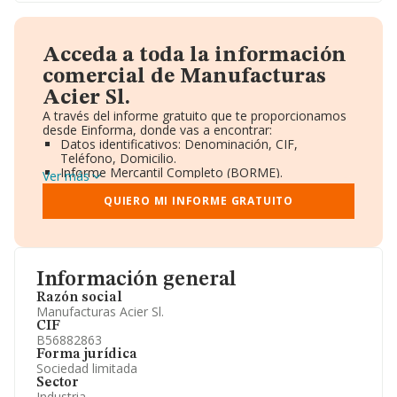
Acceda a toda la información
comercial de Manufacturas
Acier Sl.
A través del informe gratuito que te proporcionamos
desde Einforma, donde vas a encontrar:
Datos identificativos: Denominación, CIF,
Teléfono, Domicilio.
Informe Mercantil Completo (BORME).
Ver más
Gráficos de Evolución Ventas y Empleados.
Consejo de Administración y Administradores.
QUIERO MI INFORME GRATUITO
Directivos y Ejecutivos.
Accionistas.
Participaciones y Vinculaciones en otras empresas.
Artículos de prensa publicados sobre la empresa.
Información oficial y registral complementaria.
Información general
Razón social
Manufacturas Acier Sl.
CIF
B56882863
Forma jurídica
Sociedad limitada
Sector
Industria