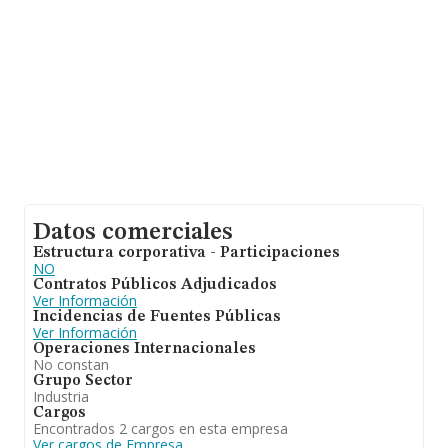
empresas, con ventas de 233 millones de euros. Como
información adicional de interés, la media de empleados
de las empresas es de 3; la media de antigüedad desde
la constitución es de 21 años.
Datos comerciales
Estructura corporativa - Participaciones
NO
Contratos Públicos Adjudicados
Ver Información
Incidencias de Fuentes Públicas
Ver Información
Operaciones Internacionales
No constan
Grupo Sector
Industria
Cargos
Encontrados 2 cargos en esta empresa
Ver cargos de Empresa