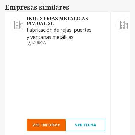
Empresas similares
Empresas similares
INDUSTRIAS METALICAS
PIVIDAL SL
F
Fabricación de rejas, puertas
v
y ventanas metálicas.
M
MURCIA
d
a
e
A
a
VER INFORME
VER FICHA