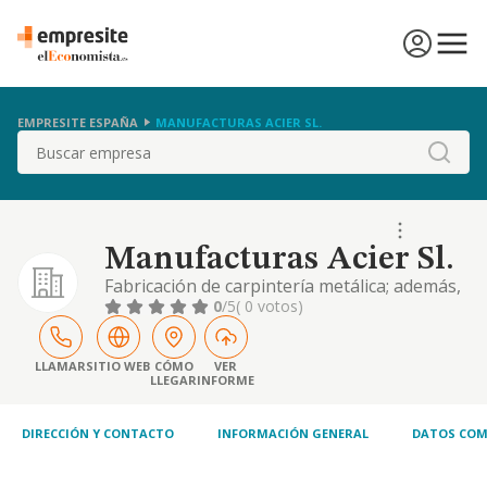
EMPRESITE ESPAÑA
MANUFACTURAS ACIER SL.
Buscar
Manufacturas Acier Sl.
Fabricación de carpintería metálica; además,
como actividades secundarias se dedica:
0
/5
( 0 votos)
comercio al por mayor de ferretería,
fontanería y calefacción. comercio al por
mayor de metales y minerales metálicos.
LLAMAR
SITIO WEB
CÓMO
VER
LLEGAR
INFORME
fabricación de cerraduras y herrajes.
comercio al por menor de ferretería, pintura
y vidrio en
DIRECCIÓN Y CONTACTO
INFORMACIÓN GENERAL
DATOS COM