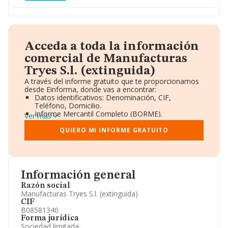
Acceda a toda la información
comercial de Manufacturas
Tryes S.l. (extinguida)
A través del informe gratuito que te proporcionamos
desde Einforma, donde vas a encontrar:
Datos identificativos: Denominación, CIF,
Teléfono, Domicilio.
Informe Mercantil Completo (BORME).
Ver más
Gráficos de Evolución Ventas y Empleados.
Consejo de Administración y Administradores.
QUIERO MI INFORME GRATUITO
Directivos y Ejecutivos.
Accionistas.
Participaciones y Vinculaciones en otras empresas.
Artículos de prensa publicados sobre la empresa.
Información oficial y registral complementaria.
Información general
Razón social
Manufacturas Tryes S.l. (extinguida)
CIF
B08581340
Forma jurídica
Sociedad limitada