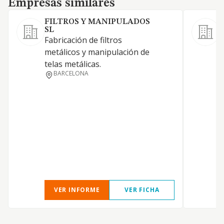
Empresas similares
FILTROS Y MANIPULADOS
SL
J
Fabricación de filtros
F
metálicos y manipulación de
s
telas metálicas.
a
BARCELONA
p
a
VER INFORME
VER FICHA