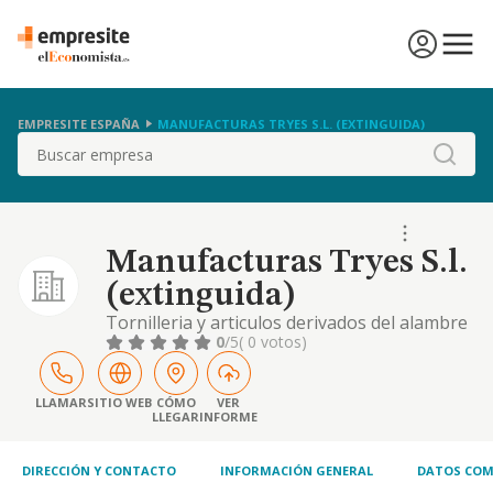
EMPRESITE ESPAÑA
MANUFACTURAS TRYES S.L. (EXTINGUIDA)
Buscar
Manufacturas Tryes S.l.
(extinguida)
Tornilleria y articulos derivados del alambre
0
/5
( 0 votos)
LLAMAR
SITIO WEB
CÓMO
VER
LLEGAR
INFORME
DIRECCIÓN Y CONTACTO
INFORMACIÓN GENERAL
DATOS COM