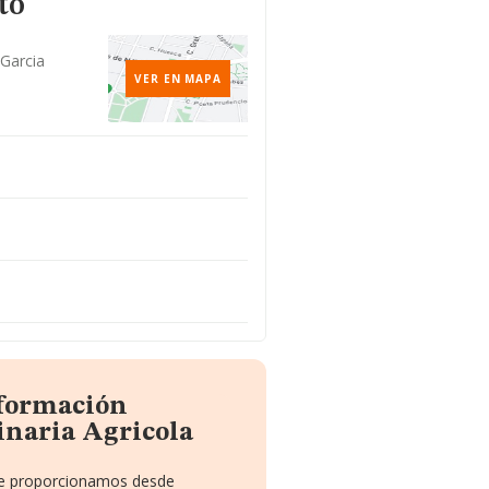
to
Garcia
VER EN MAPA
nformación
inaria Agricola
 te proporcionamos desde