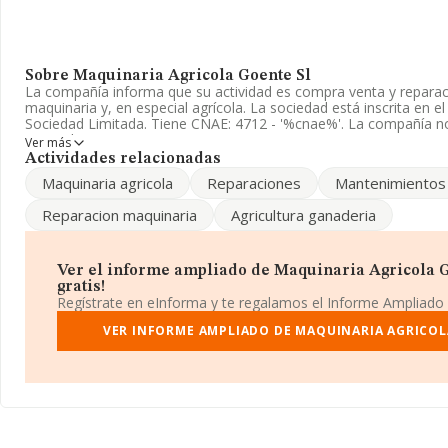
Sobre Maquinaria Agricola Goente Sl
La compañía informa que su actividad es compra venta y reparac
maquinaria y, en especial agrícola. La sociedad está inscrita en 
Sociedad Limitada. Tiene CNAE: 4712 - '%cnae%'. La compañía no
mercados exteriores.
Ver más
Actividades relacionadas
La plantilla permanece igual y teniendo en cuenta la informació
Maquinaria agricola
Reparaciones
Mantenimientos
ha dispuesto de un número de empleados por encima de la media
Reparacion maquinaria
Agricultura ganaderia
Es posible ponerse en contacto con la empresa a través del tel
La empresa española
Maquinaria Agrícola Goente S.L
, con nú
fiscal B15738180, está situada en Lugar Congostras San Martin 
Ver el informe ampliado de Maquinaria Agricola G
A Coruña, Galicia.
gratis!
Regístrate en eInforma y te regalamos el Informe Ampliado
En relación con el sector y disponiendo de los datos de hasta 21
facturación en el ámbito nacional alcanza los 6.711 millones de e
VER INFORME AMPLIADO DE MAQUINARIA AGRICOL
promedio de facturación de 311 mil euros entre todas las compa
la información sobre A Coruña, en la base de datos de INFORM
con ventas en 2018 de hasta 103 millones de euros. Por último, co
información relativa al ámbito de la empresa, la media de empl
de 2. La media de antigüedad desde la constitución es de 18 año