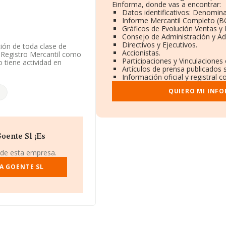
Einforma, donde vas a encontrar:
Datos identificativos: Denomina
Informe Mercantil Completo (
Gráficos de Evolución Ventas y
Consejo de Administración y Ad
Directivos y Ejecutivos.
ión de toda clase de
Accionistas.
el Registro Mercantil como
Participaciones y Vinculaciones
 tiene actividad en
Artículos de prensa publicados 
Información oficial y registral 
n disponible en INFORMA,
QUIERO MI INF
 de sector.
éfono 981459455.
mero de identificación
Goe, (15325), Goente, en
oente Sl ¡Es
 de esta empresa.
.560 empresas, la
uros y se calcula un
A GOENTE SL
ñías. Teniendo en cuenta
A aparecen 429 empresas,
n el fin de ampliar la
eados de las empresas es
s.