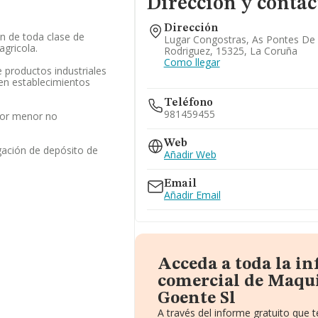
Dirección y contac
Dirección
n de toda clase de
Lugar Congostras, As Pontes De 
agricola.
Rodriguez, 15325, La Coruña
Como llegar
 productos industriales
 en establecimientos
Teléfono
981459455
por menor no
Web
gación de depósito de
Añadir Web
Email
Añadir Email
Acceda a toda la i
comercial de Maqu
Goente Sl
A través del informe gratuito que