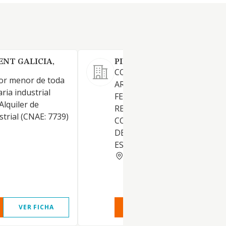
ENT GALICIA,
PINTO'S JC SL
COMERCIO MENOR DE
por menor de toda
ARTICULOS DE MENAJE,
ria industrial
FERRETERIA, ADORNO, REGA
Alquiler de
RECLAMO. INTERMEDIACION
trial (CNAE: 7739)
COMERCIAL - COMERCIO M
DE OTRAS MERCANCIAS SIN
ESTABLECIMIENTO.
CORUNA
VER FICHA
VER INFORME
VER FIC