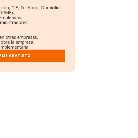
ción, CIF, Teléfono, Domicilio.
BORME).
 Empleados.
ministradores.
 en otras empresas.
sobre la empresa.
complementaria.
ORME GRATUITO