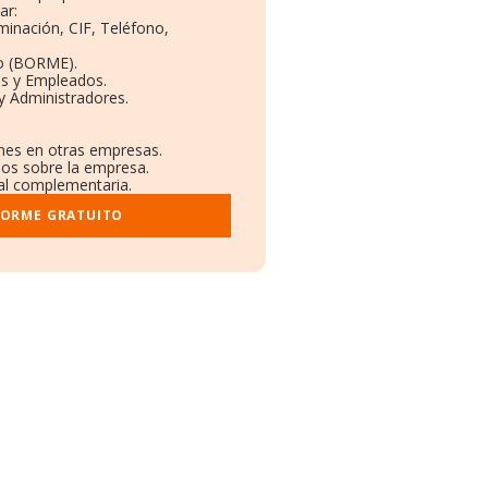
ar:
minación, CIF, Teléfono,
o (BORME).
as y Empleados.
y Administradores.
ones en otras empresas.
dos sobre la empresa.
ral complementaria.
FORME GRATUITO