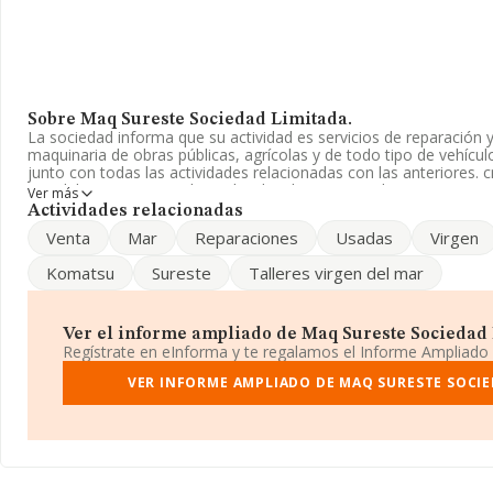
Sobre Maq Sureste Sociedad Limitada.
La sociedad informa que su actividad es servicios de reparación
maquinaria de obras públicas, agrícolas y de todo tipo de vehículo
junto con todas las actividades relacionadas con las anteriores. c
inmobiliarios, naves industriales, locales comerciales y otro. La 
Ver más
Registro Mercantil como Sociedad Limitada. Su CNAE correspon
Actividades relacionadas
'Comercio al por menor de productos alimenticios, bebidas y tab
Venta
Mar
Reparaciones
Usadas
Virgen
mercadillos'. La compañía realiza actividad internacional tanto 
exportación.
Komatsu
Sureste
Talleres virgen del mar
Ha contado con el mismo número de empleados y atendiendo a l
INFORMA, ese número ha estado por encima de la media de sect
Ver el informe ampliado de Maq Sureste Sociedad L
Su correo es
info@talleresvirgendelmar.com
. Su página web es
w
Regístrate en eInforma y te regalamos el Informe Ampliado
La sociedad
Maq Sureste Sociedad Limitada
VER INFORME AMPLIADO DE MAQ SURESTE SOCIE
, con número de i
B04225694, tiene su domicilio social establecido en Calle Rosita 
Fuensanta-villa Ines, en Almería, Andalucía.
Con los datos a disposición de INFORMA sobre 35.519 empresas p
facturación en el ámbito nacional alcanza los 81.312 millones de
las compañías es de 2 millones de euros de ventas en 2020. Para 