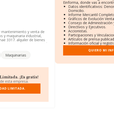
Einforma, donde vas a encontr
Datos identificativos: Deno
Domicilio.
Informe Mercantil Complet
Gráficos de Evolución Vent
Consejo de Administración 
Directivos y Ejecutivos.
Accionistas.
 y mantenimiento y venta de
Participaciones y Vinculaci
s y maquinaria industrial,
Artículos de prensa publica
nae 3317. alquiler de bienes
Información oficial y regist
empresa aparece inscrita en el
de a 4781 con código
QUIERO MI IN
aco en puestos de venta y en
Maquinarias
de importación como
os datos disponibles en
or.
imitada. ¡Es gratis!
ww.talleresvirgendelmar.com
.
 de esta empresa.
DAD LIMITADA.
dentificación fiscal
núm. 20, (04230), La
ertenecientes al sector, la
 euros y la media entre todas
aportar ulterior información