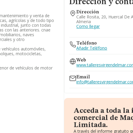
Dirección y cont
Dirección
 mantenimiento y venta de
Calle Rosita, 20, Huercal De 
cas, agrícolas y de todo tipo
Almeria
industrial, junto con todas
Como llegar
as con las anteriores. cnae
nmobiliarios, naves
rciales y otro
Teléfono
Añadir Teléfono
 vehículos automóviles,
olques, motocicletas,
Web
www.talleresvirgendelmar.c
enor de vehículos de motor
Email
info@talleresvirgendelmar.c
Acceda a toda la
comercial de Maq
Limitada.
A través del informe gratuito