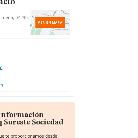
acto
Almeria, 04230,
VER EN MAPA
om
om
 información
 Sureste Sociedad
 que te proporcionamos desde