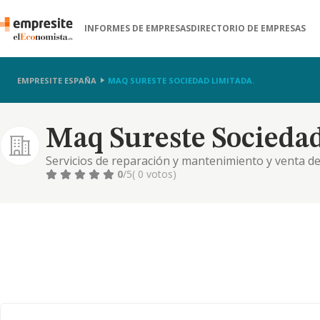
INFORMES DE EMPRESAS
DIRECTORIO DE EMPRESAS
EMPRESITE ESPAÑA
MAQ SURESTE SOCIEDAD LIMITADA.
Maq Sureste Sociedad
Servicios de reparación y mantenimiento y venta de
tipo de vehículos y maquinaria industrial, junto con
0
/5
( 0 votos)
anteriores. cnae 3317. alquiler de bienes inmobiliari