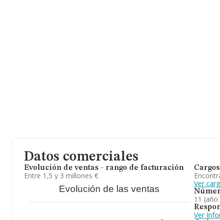
de interés en el ámbito sectorial, la media de antigüedad desde l
La media de empleados es de 3.
Datos comerciales
Evolución de ventas - rango de facturación
Cargos
Entre 1,5 y 3 millones €
Encontr
Ver car
Evolución de las ventas
Númer
11 (año
Respon
Ver Inf