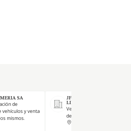
MERIA SA
JF CARS GALLERY SOCIEDA
LIMITADA.
ación de
Venta de automóviles y vehíc
 vehículos y venta
de motor ligeros
los mismos.
ALMERIA