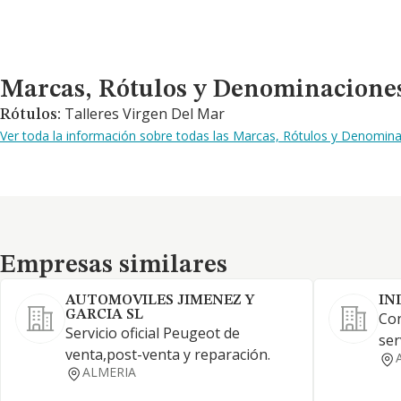
Marcas, Rótulos y Denominaciones Comerciales
Marcas, Rótulos y Denominacione
Talleres Virgen Del Mar
Rótulos:
Ver toda la información sobre todas las Marcas, Rótulos y Denomin
Empresas similares
Empresas similares
AUTOMOVILES JIMENEZ Y
IN
GARCIA SL
Con
Servicio oficial Peugeot de
ser
venta,post-venta y reparación.
ALMERIA