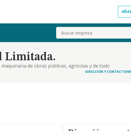
AÑA
Buscar
 Limitada.
 maquinaria de obras públicas, agrícolas y de todo
 todas las actividades relacionadas con las
DIRECCIÓN Y CONTACTO
IN
os, naves industriales, locales comerciales y otro