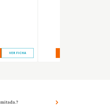
VER FICHA
VER INFORME
VER FIC
imitada.?