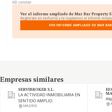
No constan
Ver el informe ampliado de Mar Bar Property Sl 
Regístrate en eInforma y te regalamos el Informe Ampl
VER INFORME AMPLIADO DE MAR BAR
Empresas similares
Empresas similares
SERVIBROKER S.L.
HO
MA
LA ACTIVIDAD INMOBILIARIA EN
Alq
SENTIDO AMPLIO.
MADRID