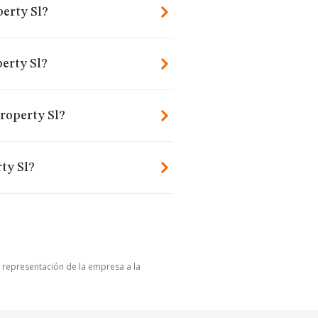
perty Sl?
erty Sl?
roperty Sl?
ty Sl?
u representación de la empresa a la