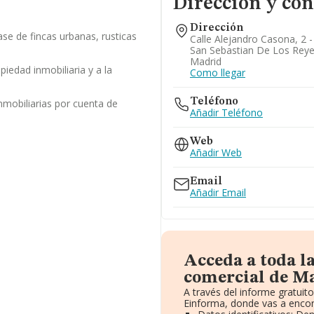
Dirección y con
Dirección
ase de fincas urbanas, rusticas
Calle Alejandro Casona, 2 - 
San Sebastian De Los Reye
Madrid
opiedad inmobiliaria y a la
Como llegar
Teléfono
nmobiliarias por cuenta de
Añadir Teléfono
Web
Añadir Web
Email
Añadir Email
Acceda a toda l
comercial de Ma
A través del informe gratui
Einforma, donde vas a encon