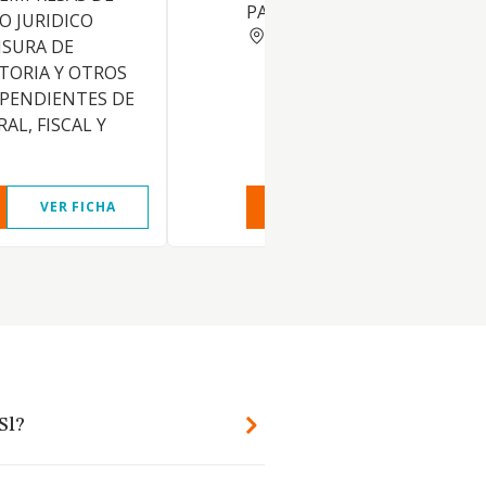
PARTICIPACIONES EN EMPRE
O JURIDICO
MADRID
NSURA DE
TORIA Y OTROS
EPENDIENTES DE
AL, FISCAL Y
VER FICHA
VER INFORME
VER FIC
Sl?