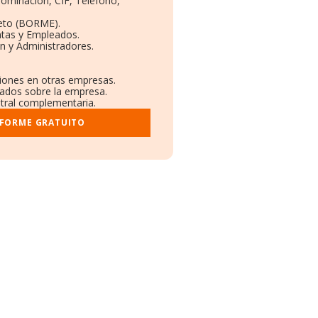
nominación, CIF, Teléfono,
eto (BORME).
ntas y Empleados.
n y Administradores.
ciones en otras empresas.
cados sobre la empresa.
istral complementaria.
NFORME GRATUITO