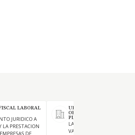
FISCAL LABORAL
URBALIA URBANISMO
ORDENACION DEL TERRIT
PLANEAMIENTO Y GESTION
NTO JURIDICO A
LA TENENCIA DE TITULOS
Y LA PRESTACION
VALORES REPRESENTATIVOS
 EMPRESAS DE