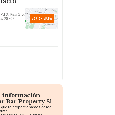
tacto
Ptl 3, Piso 3 B,
s, 28702,
VER EN MAPA
a información
r Bar Property Sl
to que te proporcionamos desde
trar: