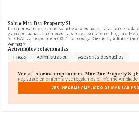
Sobre Mar Bar Property Sl
La empresa informa que su actividad es administración de toda cl
y agropecuarias. La empresa aparece inscrita en el Registro Mer
Su CNAE corresponde a 6832 con código 'Gestión y administración
La sociedad no tiene actividad en mercados exteriores.
Ver más
Actividades relacionadas
La empresa
Mar Bar Property S.L
, CIF B84854041, se encuentr
Fincas
Administracion
Asesorias despachos
núm. 2 Ptl 3, Piso 3 B, (28702), en el municipio de San Sebastian
En base a la información de la que dispone INFORMA sobre 36.85
la facturación asciende a 5.912 millones de euros y en 2024 la m
Ver el informe ampliado de Mar Bar Property Sl ¡Es
entre todas las compañías alcanza los 160 mil euros. Respecto a 
Regístrate en eInforma y te regalamos el Informe Ampliado
(hablamos de Madrid), en la base de datos INFORMA constan 89
año 2024 de 3.155 millones de euros. Finalmente, para completar
VER INFORME AMPLIADO DE MAR BAR PRO
la media de empleados es de 2; la media de antigüedad desde la 