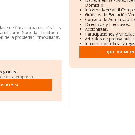
Datos identificativos: De
Domicilio.
Informe Mercantil Compl
Gráficos de Evolución Ve
Consejo de Administració
Directivos y Ejecutivos.
ase de fincas urbanas, rústicas
Accionistas.
cantil como Sociedad Limitada.
Participaciones y Vincula
 de la propiedad inmobiliaria'.
Artículos de prensa publi
Información oficial y reg
a en Calle Alejandro Casona
QUIERO MI I
 De Los Reyes, Madrid.
0 compañías, a nivel nacional
edia de facturación de ventas
 gratis!
la información de la provincia
 de esta empresa.
31 empresas, con ventas en el
 los datos de sector, en 2024,
PERTY SL
constitución es de 16 años.