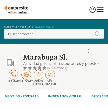
EMPRESITE ESPAÑA
MARABUGA SL.
Buscar
Marabuga Sl.
Actividad principal: restaurantes y puestos
de comidas. cnae 5610. - otras actividades:
0
/5
( 0 votos)
establecimiento de bebidas. cnae 5630
LLAMAR
SITIO WEB
CÓMO
VER
LLEGAR
INFORME
DIRECCIÓN Y CONTACTO
INFORMACIÓN GENERAL
DATOS COM