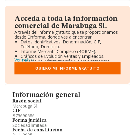
Acceda a toda la información
comercial de Marabuga Sl.
A través del informe gratuito que te proporcionamos
desde Einforma, donde vas a encontrar:
Datos identificativos: Denominación, CIF,
Teléfono, Domicilio.
Informe Mercantil Completo (BORME).
Gráficos de Evolución Ventas y Empleados.
Ver más
Consejo de Administración y Administradores.
Directivos y Ejecutivos.
QUIERO MI INFORME GRATUITO
Accionistas.
Participaciones y Vinculaciones en otras empresas.
Artículos de prensa publicados sobre la empresa.
Información oficial y registral complementaria.
Información general
Razón social
Marabuga Sl.
CIF
B75690586
Forma jurídica
Sociedad limitada
Fecha de constitución
31-1-2025