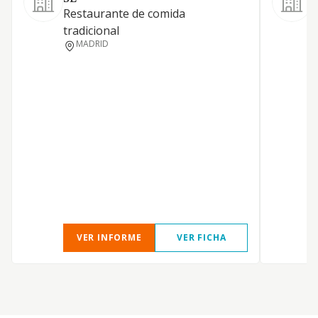
A
Restaurante de comida
tradicional
MADRID
VER INFORME
VER FICHA