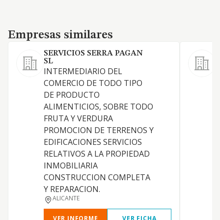
Empresas similares
Empresas similares
SERVICIOS SERRA PAGAN
SL
1
INTERMEDIARIO DEL
p
COMERCIO DE TODO TIPO
p
DE PRODUCTO
e
ALIMENTICIOS, SOBRE TODO
e
FRUTA Y VERDURA
p
PROMOCION DE TERRENOS Y
p
EDIFICACIONES SERVICIOS
e
RELATIVOS A LA PROPIEDAD
E
INMOBILIARIA
y
CONSTRUCCION COMPLETA
f
Y REPARACION.
i
ALICANTE
VER INFORME
VER FICHA