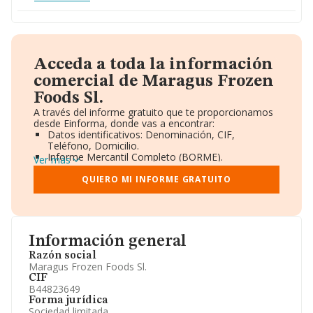
Acceda a toda la información
comercial de Maragus Frozen
Foods Sl.
A través del informe gratuito que te proporcionamos
desde Einforma, donde vas a encontrar:
Datos identificativos: Denominación, CIF,
Teléfono, Domicilio.
Informe Mercantil Completo (BORME).
Ver más
Gráficos de Evolución Ventas y Empleados.
Consejo de Administración y Administradores.
QUIERO MI INFORME GRATUITO
Directivos y Ejecutivos.
Accionistas.
Participaciones y Vinculaciones en otras empresas.
Artículos de prensa publicados sobre la empresa.
Información oficial y registral complementaria.
Información general
Razón social
Maragus Frozen Foods Sl.
CIF
B44823649
Forma jurídica
Sociedad limitada