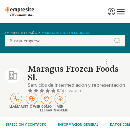
EMPRESITE ESPAÑA
MARAGUS FROZEN FOODS SL.
Buscar
Maragus Frozen Foods
Sl.
Servicios de intermediación y representación
comercial. el comercio, la importación,
0
/5
( 0 votos)
exportación y venta al por mayor y menor de
productos alimenticios tales como pescados,
mariscos, crustáceos, moluscos y otros
LLAMAR
SITIO WEB
CÓMO
VER
LLEGAR
INFORME
productos del mar; carnes, productos y
derivados cárnicos elaborados, huevos, aves
y caz
DIRECCIÓN Y CONTACTO
INFORMACIÓN GENERAL
DATOS COM