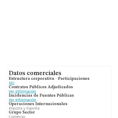
nacional alcanza los 14.930 millones de euros y la media
entre todas las compañías es de 420 mil euros de
ventas. Con el fin de ampliar la información relativa a las
compañías, la antigüedad alcanza los 12 años desde la
constitución. La media de empleados es de 2.
Datos comerciales
Estructura corporativa - Participaciones
NO
Contratos Públicos Adjudicados
Ver Información
Incidencias de Fuentes Públicas
Ver Información
Operaciones Internacionales
Importa y Exporta
Grupo Sector
Comercio