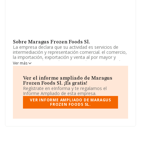
Sobre Maragus Frozen Foods Sl.
La empresa declara que su actividad es servicios de
intermediación y representación comercial. el comercio,
la importación, exportación y venta al por mayor y
menor de productos alimenticios tales como pescados,
Ver más
mariscos, crustáceos, moluscos y otros productos del
mar; carnes, productos y derivados cárnicos
elaborados, huevos, aves y caz. La empresa es una
Ver el informe ampliado de Maragus
Sociedad Limitada. Su CNAE corresponde a 4619 con
Frozen Foods Sl. ¡Es gratis!
código 'Intermediarios del comercio de productos
Regístrate en eInforma y te regalamos el
diversos'. La compañía realiza actividad internacional
Informe Ampliado de esta empresa.
tanto de importación como exportación.
VER INFORME AMPLIADO DE MARAGUS
FROZEN FOODS SL.
La empresa
Maragus Frozen Foods S.L
, NIF
B44823649, está situada en Calle Music Josep Carbonell
núm. 12 Loc, (03801), Alcoi, en Alicante, Comunidad
Valenciana.
En base a la información de la que dispone INFORMA
sobre 35.522 compañías, la facturación en el ámbito