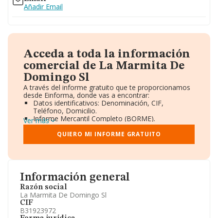
Añadir Email
Acceda a toda la información
comercial de La Marmita De
Domingo Sl
A través del informe gratuito que te proporcionamos
desde Einforma, donde vas a encontrar:
Datos identificativos: Denominación, CIF,
Teléfono, Domicilio.
Informe Mercantil Completo (BORME).
Ver más
Gráficos de Evolución Ventas y Empleados.
Consejo de Administración y Administradores.
QUIERO MI INFORME GRATUITO
Directivos y Ejecutivos.
Accionistas.
Participaciones y Vinculaciones en otras empresas.
Artículos de prensa publicados sobre la empresa.
Información oficial y registral complementaria.
Información general
Razón social
La Marmita De Domingo Sl
CIF
B31923972