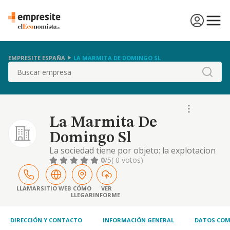
EMPRESITE ESPAÑA
LA MARMITA DE DOMINGO SL
Buscar
La Marmita De
Domingo Sl
La sociedad tiene por objeto: la explotacion
de toda clase de establecimientos de
0
/5
( 0 votos)
hosteleria; tales como bares, cafeterias,
restaurantes, hospederias y salas de fiesta,
ya sea en propiedad o en arrendamiento
LLAMAR
SITIO WEB
CÓMO
VER
LLEGAR
INFORME
DIRECCIÓN Y CONTACTO
INFORMACIÓN GENERAL
DATOS COM