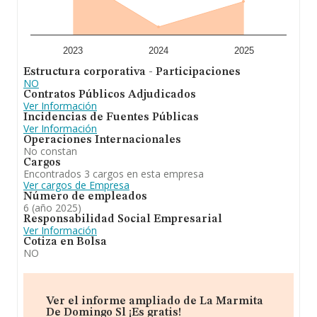
información adicional de interés, la media de antigüedad
desde la constitución es de 12 años. Los empleados de
media son 3.
En conclusión, la actividad de
La Marmita de
2023
2024
2025
Domingo S.L
es la sociedad tiene por objeto: la
Estructura corporativa - Participaciones
explotación de toda clase de establecimientos de
NO
hostelería; tales como bares, cafeterías, restaurantes,
Contratos Públicos Adjudicados
hospederias y salas de fiesta, ya sea en propiedad o en
Ver Información
arrendamiento. En el ranking de provincia, ha
Incidencias de Fuentes Públicas
experimentado un retroceso.
Ver Información
Operaciones Internacionales
No constan
Cargos
Encontrados 3 cargos en esta empresa
Ver cargos de Empresa
Número de empleados
6 (año 2025)
Responsabilidad Social Empresarial
Ver Información
Cotiza en Bolsa
NO
Ver el informe ampliado de La Marmita
De Domingo Sl ¡Es gratis!