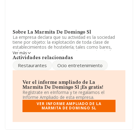
Sobre La Marmita De Domingo Sl
La empresa declara que su actividad es la sociedad
tiene por objeto: la explotación de toda clase de
establecimientos de hostelería; tales como bares,
cafeterías, restaurantes, hospederias y salas de fiesta,
Ver más
ya sea en propiedad o en arrendamiento. La empresa
Actividades relacionadas
es una Sociedad Limitada. Su actividad CNAE es
Restaurantes
Ocio entretenimiento
'%cnae%' con código 5611. No realiza actividad de
importación y/o exportación.
El número de empleados ha sido el mismo con respecto
Ver el informe ampliado de La
al 2024 y teniendo en cuenta la información disponible
Marmita De Domingo Sl ¡Es gratis!
en INFORMA, ha dispuesto de un número de
Regístrate en eInforma y te regalamos el
empleados por encima de la media de sector.
Informe Ampliado de esta empresa.
VER INFORME AMPLIADO DE LA
Dentro del ranking de empresas elaborado por
MARMITA DE DOMINGO SL
INFORMA, atendiendo a los niveles de facturación de la
compañía, se destaca que: frente al año 2024, la
compañía se ha posicionado 1.790 puestos por debajo
en el ranking sectorial, pasando del 8.560 al 10.350.
Antes de la compañía, en el ranking del sector, están
empresas como:
Ixsir Food Service S.L
y
Apricale