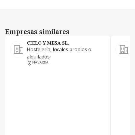
Empresas similares
Empresas similares
CIELO Y MESA SL.
S
Hostelería, locales propios o
L
alquilados
a
NAVARRA
d
h
c
r
c
r
c
r
h
a