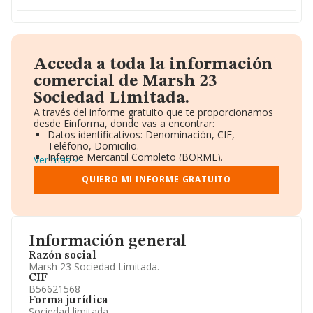
Acceda a toda la información
comercial de Marsh 23
Sociedad Limitada.
A través del informe gratuito que te proporcionamos
desde Einforma, donde vas a encontrar:
Datos identificativos: Denominación, CIF,
Teléfono, Domicilio.
Informe Mercantil Completo (BORME).
Ver más
Gráficos de Evolución Ventas y Empleados.
Consejo de Administración y Administradores.
QUIERO MI INFORME GRATUITO
Directivos y Ejecutivos.
Accionistas.
Participaciones y Vinculaciones en otras empresas.
Artículos de prensa publicados sobre la empresa.
Información oficial y registral complementaria.
Información general
Razón social
Marsh 23 Sociedad Limitada.
CIF
B56621568
Forma jurídica
Sociedad limitada