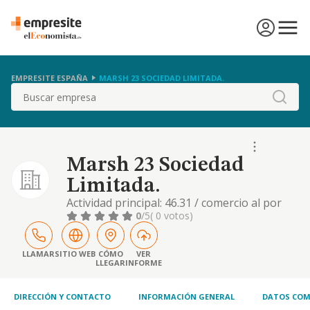
EMPRESITE ESPAÑA
MARSH 23 SOCIEDAD LIMITADA.
Buscar
Marsh 23 Sociedad
Limitada.
Actividad principal: 46.31 / comercio al por
mayor de frutas y hortalizas. otras
0
/5
( 0 votos)
actividades: 01.23 / cultivo de cítricos, 68.20 /
alquiler de bienes inmobiliarios por cuenta
propia, 68.10 / compraventa de bienes
LLAMAR
SITIO WEB
CÓMO
VER
LLEGAR
INFORME
inmobiliarios por cuenta propia
DIRECCIÓN Y CONTACTO
INFORMACIÓN GENERAL
DATOS COM