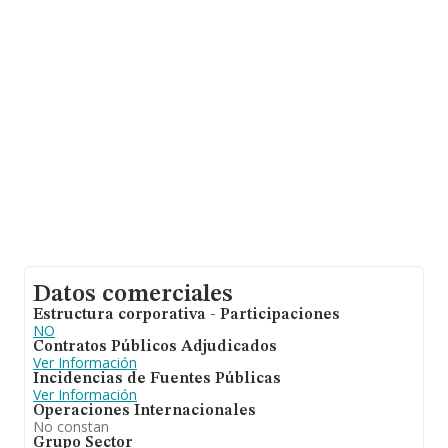
calcula un promedio de facturación de 2 millones de
euros entre todas las compañías. En relación con la
información de la provincia de Sevilla, en la base de
datos de INFORMA aparecen 765 empresas, con ventas
de 1.279 millones de euros. Con el fin de ampliar la
información relativa a las compañías, la media de
empleados de las empresas es de 9. La antigüedad
alcanza los 18 años desde la constitución.
Datos comerciales
Estructura corporativa - Participaciones
NO
Contratos Públicos Adjudicados
Ver Información
Incidencias de Fuentes Públicas
Ver Información
Operaciones Internacionales
No constan
Grupo Sector