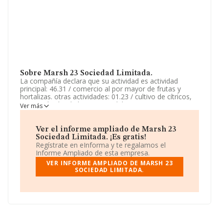
Sobre Marsh 23 Sociedad Limitada.
La compañía declara que su actividad es actividad
principal: 46.31 / comercio al por mayor de frutas y
hortalizas. otras actividades: 01.23 / cultivo de cítricos,
68.20 / alquiler de bienes inmobiliarios por cuenta
Ver más
propia, 68.10 / compraventa de bienes inmobiliarios por
cuenta propia. La empresa es una Sociedad Limitada. Su
CNAE corresponde a 4631 con código 'Comercio al por
Ver el informe ampliado de Marsh 23
mayor de frutas y hortalizas'. La empresa no tiene
Sociedad Limitada. ¡Es gratis!
actividad en mercados exteriores.
Regístrate en eInforma y te regalamos el
Informe Ampliado de esta empresa.
La sociedad española
Marsh 23 Sociedad Limitada
,
VER INFORME AMPLIADO DE MARSH 23
con CIF B56621568, está situada en Calle María
SOCIEDAD LIMITADA.
Zambrano núm. 17, (41850), Villamanrique De La
Condesa, Sevilla, Andalucía.
Con los datos a disposición de INFORMA sobre 17.576
empresas pertenecientes al sector, a nivel nacional la
facturación asciende a 46.240 millones de euros y se