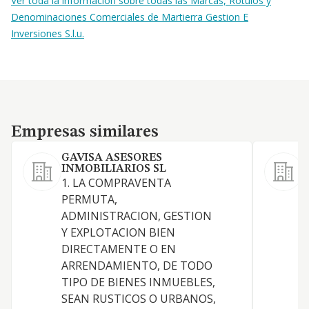
Ver toda la información sobre todas las Marcas, Rótulos y
Denominaciones Comerciales de Martierra Gestion E
Inversiones S.l.u.
Empresas similares
Empresas similares
GAVISA ASESORES
INMOBILIARIOS SL
1. LA COMPRAVENTA
S
PERMUTA,
ADMINISTRACION, GESTION
Y EXPLOTACION BIEN
DIRECTAMENTE O EN
A
ARRENDAMIENTO, DE TODO
TIPO DE BIENES INMUEBLES,
SEAN RUSTICOS O URBANOS,