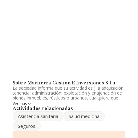
Sobre Martierra Gestion E Inversiones S.l.u.
La sociedad informa que su actividad es ) la adquisición,
tenencia, administración, explotación y enajenación de
bienes inmuebles, rústicos o urbanos, cualquiera que
sea su destino, incluyendo su arrendamiento, gestión y
Ver más
comercialización. b) la promoción inmobiliaria en su
Actividades relacionadas
más amplio sentido, incluyendo la adquisición, tenencia..
Asistencia sanitaria
Salud medicina
La empresa aparece inscrita en el Registro Mercantil
como Sociedad Limitada. La actividad de referencia
Seguros
CNAE corresponde a 'Agentes de la propiedad
inmobiliaria', cuyo Código es 6831. La empresa no tiene
actividad en mercados exteriores.