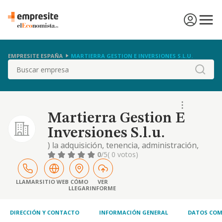
EMPRESITE ESPAÑA
MARTIERRA GESTION E INVERSIONES S.L.U.
Buscar
Martierra Gestion E
Inversiones S.l.u.
) la adquisición, tenencia, administración,
explotación y enajenación de bienes
0
/5
( 0 votos)
inmuebles, rústicos o urbanos, cualquiera
que sea su destino, incluyendo su
arrendamiento, gestión y comercialización.
LLAMAR
SITIO WEB
CÓMO
VER
LLEGAR
INFORME
b) la promoción inmobiliaria en su más
amplio sentido, incluyendo la adquisición,
tenencia...
DIRECCIÓN Y CONTACTO
INFORMACIÓN GENERAL
DATOS COM