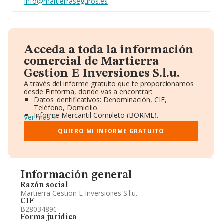
info@martierraseguros.es
Acceda a toda la información
comercial de Martierra
Gestion E Inversiones S.l.u.
A través del informe gratuito que te proporcionamos
desde Einforma, donde vas a encontrar:
Datos identificativos: Denominación, CIF,
Teléfono, Domicilio.
Informe Mercantil Completo (BORME).
Ver más
Gráficos de Evolución Ventas y Empleados.
Consejo de Administración y Administradores.
QUIERO MI INFORME GRATUITO
Directivos y Ejecutivos.
Accionistas.
Participaciones y Vinculaciones en otras empresas.
Artículos de prensa publicados sobre la empresa.
Información oficial y registral complementaria.
Información general
Razón social
Martierra Gestion E Inversiones S.l.u.
CIF
B28034890
Forma jurídica