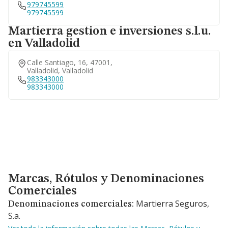
979745599
979745599
Martierra gestion e inversiones s.l.u.
en Valladolid
Calle Santiago, 16, 47001,
Valladolid, Valladolid
983343000
983343000
Marcas, Rótulos y Denominaciones Comerciales
Marcas, Rótulos y Denominaciones
Comerciales
Martierra Seguros,
Denominaciones comerciales:
S.a.