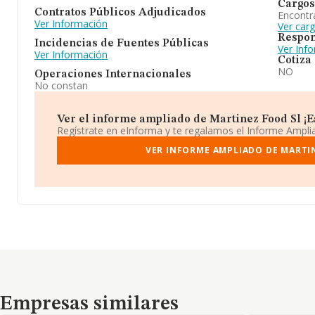
Cargos
Contratos Públicos Adjudicados
Encontr
Ver Información
Ver car
Respon
Incidencias de Fuentes Públicas
Ver Inf
Ver Información
Cotiza
NO
Operaciones Internacionales
No constan
Ver el informe ampliado de Martinez Food Sl ¡Es
Regístrate en eInforma y te regalamos el Informe Ampl
VER INFORME AMPLIADO DE MARTI
Empresas similares
Empresas similares