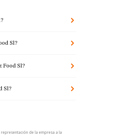
l?
ood Sl?
z Food Sl?
d Sl?
u representación de la empresa a la