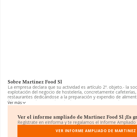
Sobre Martinez Food Sl
La empresa declara que su actividad es artículo 2º. objeto.- la soc
explotación del negocio de hostelería, concretamente cafeterías, 
restaurantes dedicándose a la preparación y expendio de alimento
frías, repostería y comidas rápidas para consumo inmediato. co
Ver más
productos de panadería, confitería y pastelería. comercialización 
menor de vinos, cavas y bebidas alcohólicas. gestión de eventos s
número: 4724. las actividades enumeradas podrán también ser des
Ver el informe ampliado de Martinez Food Sl ¡Es gr
o parcialmente, de modo indirecto, mediante la participación en
Regístrate en eInforma y te regalamos el Informe Ampliado
análogo. quedan excluidas todas aquellas actividades para cuyo eje
especiales que no queden cumplidos por esta sociedad. si la ley ex
VER INFORME AMPLIADO DE MARTINEZ
de las operaciones enumeradas en este artículo, la obtención de 