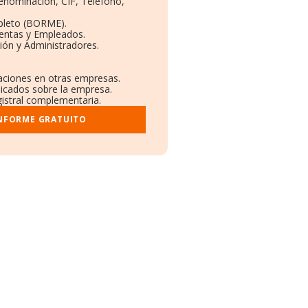
Denominación, CIF, Teléfono,
pleto (BORME).
Ventas y Empleados.
ión y Administradores.
laciones en otras empresas.
licados sobre la empresa.
gistral complementaria.
INFORME GRATUITO