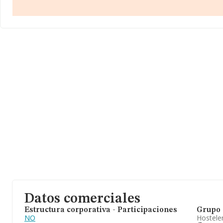
registrada como Sociedad Limitada. Su actividad CNAE es 'Establ
código 5630. No realiza actividad de importación y/o exportación
La compañía
Martinez Food S.L
, con CIF B88716535, se encuen
bj, (08037), en el municipio de Barcelona, Cataluña.
Con los datos a disposición de INFORMA sobre 66.566 empresas p
nacional la facturación asciende a 5.524 millones de euros y la 
es de 82 mil euros de ventas. Por último, con el fin de ampliar la
la empresa, la media de empleados es de 2. La antigüedad desde 
Datos comerciales
Estructura corporativa - Participaciones
Grupo 
NO
Hosteler