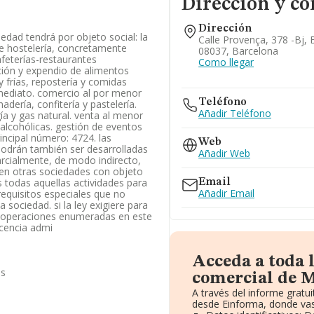
Dirección y co
Dirección
ciedad tendrá por objeto social: la
Calle Provença, 378 -bj, 
e hostelería, concretamente
08037, Barcelona
afeterías-restaurantes
Como llegar
ción y expendio de alimentos
 y frías, repostería y comidas
ediato. comercio al por menor
Teléfono
dería, confitería y pastelería.
Añadir Teléfono
ía y gas natural. venta al menor
 alcohólicas. gestión de eventos
rincipal número: 4724. las
Web
odrán también ser desarrolladas
Añadir Web
parcialmente, de modo indirecto,
 en otras sociedades con objeto
 todas aquellas actividades para
Email
Añadir Email
 requisitos especiales que no
sociedad. si la ley exigiere para
as operaciones enumeradas en este
licencia admi
Acceda a toda 
as
comercial de M
A través del informe grat
desde Einforma, donde vas