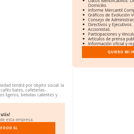
Datos identificativos: 
Domicilio.
Informe Mercantil Com
Gráficos de Evolución 
Consejo de Administrac
Directivos y Ejecutivos.
Accionistas.
Participaciones y Vincu
Artículos de prensa pub
Información oficial y re
QUIERO MI 
iedad tendrá por objeto social: la
cafés bares, cafeterías-
s ligeros, bebidas calientes y
mercio al por menor de pan y
de energía y gas natural. venta al
ociales. cnae actividad principal
arrolladas por la sociedad, total
atis!
 otras sociedades con objeto
 de esta empresa.
rcicio la ley exija requisitos
igiere para el inicio de algunas
 FOOD SL
licencia admi. La sociedad está