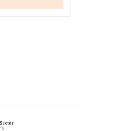
ecimientos de bebidas' con
.
tra en Calle Provença núm. 378 -
ertenecientes al sector, a nivel
media entre todas las compañías
 información relativa al ámbito de
la constitución es de 16 años.
Sector
ía