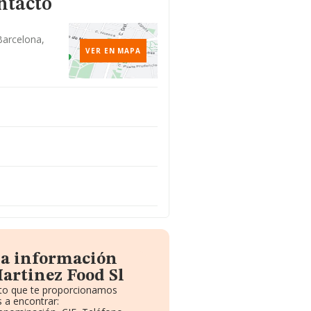
ntacto
Barcelona,
VER EN MAPA
la información
artinez Food Sl
uito que te proporcionamos
 a encontrar: