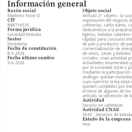
Información general
Razón social
Objeto social
Martinez Food Sl
Artículo 2º. objeto.- la so
explotación del negocio d
CIF
B88716535
cafeterías, cafés bares, c
dedicándose a la prepara
Forma jurídica
Sociedad limitada
ligeros, bebidas calientes
rápidas para consumo inm
Sector
Hostelería
de pan y productos de pana
comercialización de energ
Fecha de constitución
8-5-2026
de vinos, cavas y bebidas
sociales. cnae actividad p
Fecha último cambio
9-6-2026
actividades enumeradas p
por la sociedad, total o 
mediante la participación
análogo. quedan excluidas
cuyo ejercicio la ley exija
queden cumplidos por esta 
el inicio de algunas de l
artículo, la obtención de 
Actividad
Servicio en cafeterías
Actividad CNAE
5630 - Servicios de bebid
Estado de la empresa
Viva