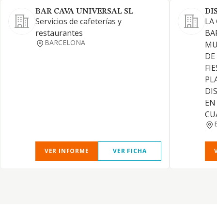
BAR CAVA UNIVERSAL SL
DI
Servicios de cafeterías y
LA
restaurantes
BA
BARCELONA
MU
DE
FI
PL
DI
EN
CUA
VER INFORME
VER FICHA