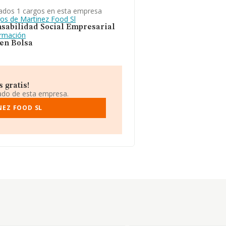
ados 1 cargos en esta empresa
gos de Martinez Food Sl
sabilidad Social Empresarial
ormación
 en Bolsa
 gratis!
iado de esta empresa.
NEZ FOOD SL