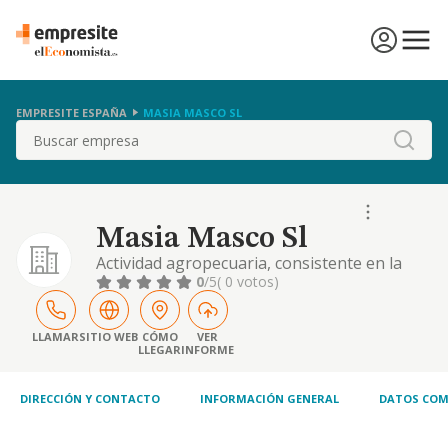
EMPRESITE ESPAÑA
MASIA MASCO SL
Buscar
Masia Masco Sl
Actividad agropecuaria, consistente en la
explotacion de cultivos agricolas y granjas
0
/5
( 0 votos)
de ganado.
LLAMAR
SITIO WEB
CÓMO
VER
LLEGAR
INFORME
DIRECCIÓN Y CONTACTO
INFORMACIÓN GENERAL
DATOS COM