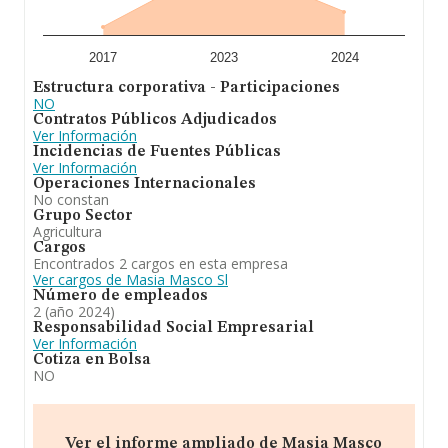
los empleados de media son 3. La antigüedad desde la
constitución es de 22 años.
Para concluir, la actividad de
Masia Masco S.L
es
2017
2023
2024
actividad agropecuaria, consistente en la explotación de
Estructura corporativa - Participaciones
cultivos agrícolas y granjas de ganado. Se ha
NO
posicionado más abajo en el ranking nacional (de todas
Contratos Públicos Adjudicados
las empresas presentes en el territorio) frente al 2023.
Ver Información
Incidencias de Fuentes Públicas
Ver Información
Operaciones Internacionales
No constan
Grupo Sector
Agricultura
Cargos
Encontrados 2 cargos en esta empresa
Ver cargos de Masia Masco Sl
Número de empleados
2 (año 2024)
Responsabilidad Social Empresarial
Ver Información
Cotiza en Bolsa
NO
Ver el informe ampliado de Masia Masco