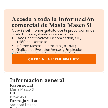
Acceda a toda la información
comercial de Masia Masco Sl
A través del informe gratuito que te proporcionamos
desde Einforma, donde vas a encontrar:
Datos identificativos: Denominación, CIF,
Teléfono, Domicilio.
Informe Mercantil Completo (BORME).
Gráficos de Evolución Ventas y Empleados.
Ver más
Consejo de Administración y Administradores.
Directivos y Ejecutivos.
QUIERO MI INFORME GRATUITO
Accionistas.
Participaciones y Vinculaciones en otras empresas.
Artículos de prensa publicados sobre la empresa.
Información oficial y registral complementaria.
Información general
Razón social
Masia Masco Sl
CIF
B25414533
Forma jurídica
Sociedad limitada