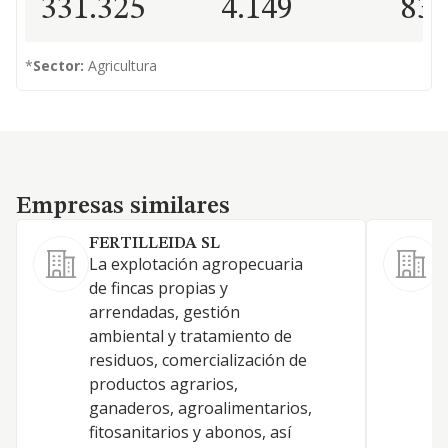
331.325
4.149
83
*
Sector:
Agricultura
Empresas similares
Empresas similares
FERTILLEIDA SL
S
La explotación agropecuaria
L
de fincas propias y
c
arrendadas, gestión
d
ambiental y tratamiento de
f
residuos, comercialización de
d
productos agrarios,
a
ganaderos, agroalimentarios,
fitosanitarios y abonos, así