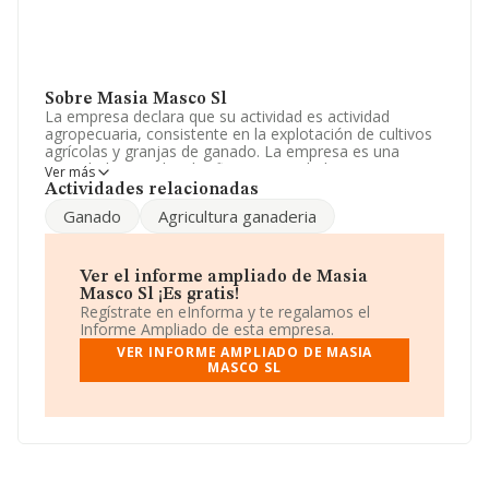
Sobre Masia Masco Sl
La empresa declara que su actividad es actividad
agropecuaria, consistente en la explotación de cultivos
agrícolas y granjas de ganado. La empresa es una
Sociedad Limitada. Clasifica su actividad CNAE como
Ver más
'Cultivo de cereales (excepto arroz), leguminosas y
Actividades relacionadas
semillas oleaginosas', código 0111. La sociedad no
Ganado
Agricultura ganaderia
tiene actividad en mercados exteriores.
Acerca de los empleados, ha contado con una
reducción del 33% y teniendo en cuenta la información
Ver el informe ampliado de Masia
a disposición de INFORMA, ha contado con un número
Masco Sl ¡Es gratis!
de empleados inferior a la media de sector.
Regístrate en eInforma y te regalamos el
Informe Ampliado de esta empresa.
Respecto a la posición de la empresa según los niveles
VER INFORME AMPLIADO DE MASIA
de facturación, en los distintos rankings, INFORMA
MASCO SL
facilita la siguiente información: en 2024, la compañía
ha perdido 211 puestos en el ranking sectorial, pasando
del 563 al 774. En el ranking del sector, delante de la
empresa están compañías como, por ejemplo:
Hacienda La Campiñuela S.L
y
Finca San Cebrian
S.L
; sin embargo, algunas de las empresas que están
por debajo en el ranking de sectores son
Agrolaguna