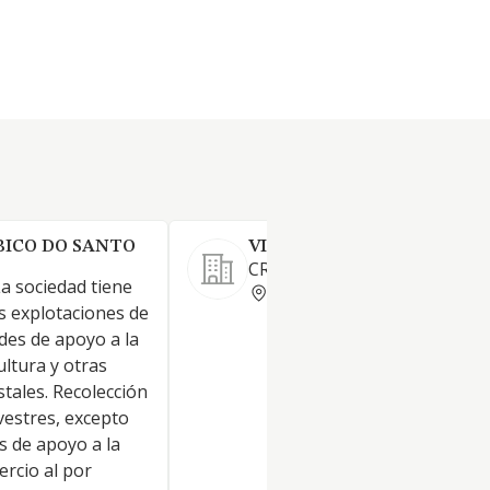
BICO DO SANTO
VISONES BERMUDEZ SL.
CRIANZA DE VISONES
a sociedad tiene
CORUNA
s explotaciones de
des de apoyo a la
ultura y otras
stales. Recolección
vestres, excepto
s de apoyo a la
ercio al por