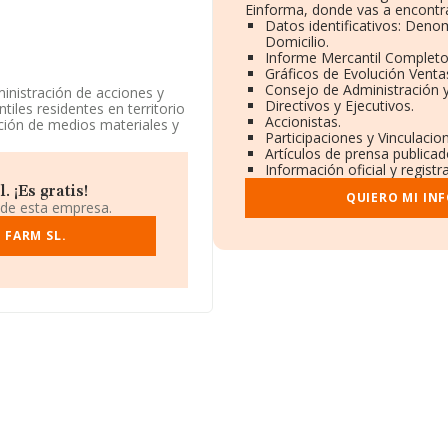
Einforma, donde vas a encontra
Datos identificativos: Deno
Domicilio.
Informe Mercantil Complet
Gráficos de Evolución Vent
Consejo de Administración 
ministración de acciones y
Directivos y Ejecutivos.
iles residentes en territorio
Accionistas.
ción de medios materiales y
Participaciones y Vinculaci
a empresa aparece inscrita
Artículos de prensa publica
148 - '%cnae%'. La sociedad
Información oficial y regist
 ¡Es gratis!
QUIERO MI IN
iendo en cuenta la
 de esta empresa.
ro de empleados inferior a
 FARM SL.
ndo a los niveles de
ificación del sector, la
l es 320 (el año anterior
s tienen mejor posición:
coloca la empresa antes de
l ranking nacional, ha
5.975. En 2024, destacan
resas antes de la
bogados SLP
y
Biomassa
 en el ranking provincial