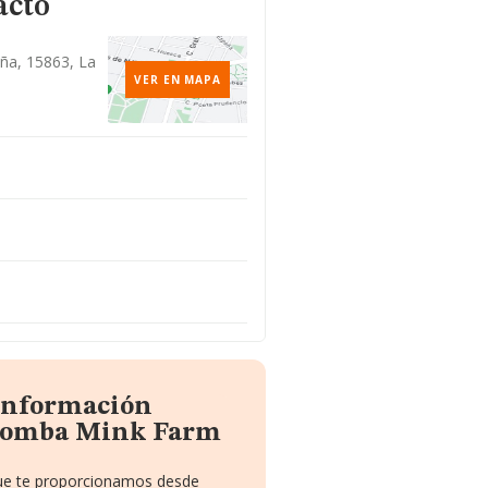
acto
ña, 15863, La
VER EN MAPA
 información
atomba Mink Farm
 que te proporcionamos desde