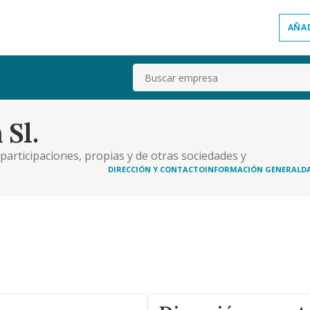
AÑA
Buscar
Sl.
 participaciones, propias y de otras sociedades y
ñol o en el extranjero mediante la
DIRECCIÓN Y CONTACTO
INFORMACIÓN GENERAL
D
 y personales, así como la colocación de recursos