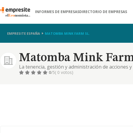
INFORMES DE EMPRESAS
DIRECTORIO DE EMPRESAS
EMPRESITE ESPAÑA
MATOMBA MINK FARM SL.
Matomba Mink Farm 
La tenencia, gestión y administración de acciones y
entidades mercantiles residentes en territorio espa
0
/5
( 0 votos)
correspondiente organización de medios materiales
financieros en