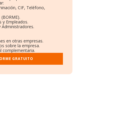
r:
minación, CIF, Teléfono,
o (BORME).
as y Empleados.
y Administradores.
ones en otras empresas.
dos sobre la empresa.
ral complementaria.
FORME GRATUITO