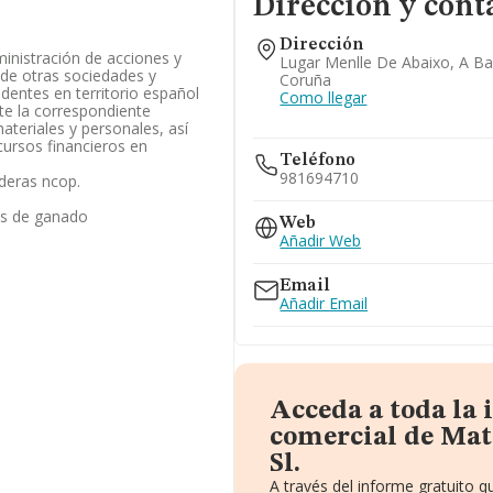
Dirección y cont
Dirección
ministración de acciones y
Lugar Menlle De Abaixo, A Ba
 de otras sociedades y
Coruña
identes en territorio español
Como llegar
te la correspondiente
teriales y personales, así
ursos financieros en
Teléfono
981694710
deras ncop.
es de ganado
Web
Añadir Web
Email
Añadir Email
Acceda a toda la
comercial de M
Sl.
A través del informe gratuito