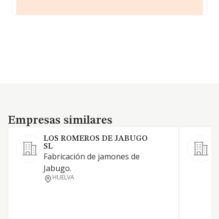
Empresas similares
Empresas similares
LOS ROMEROS DE JABUGO
SL
S
Fabricación de jamones de
a
Jabugo.
e
HUELVA
f
c
e
a