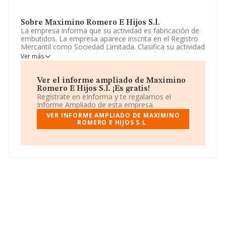
Sobre Maximino Romero E Hijos S.l.
La empresa informa que su actividad es fabricación de
embutidos. La empresa aparece inscrita en el Registro
Mercantil como Sociedad Limitada. Clasifica su actividad
CNAE como 'Elaboración de productos cárnicos y de
Ver más
volatería', código 1013. No realiza actividad de
importación y/o exportación.
Ver el informe ampliado de Maximino
La plantilla se ha reducido un 25% y teniendo en cuenta
Romero E Hijos S.l. ¡Es gratis!
la información a disposición de INFORMA, ha contado
Regístrate en eInforma y te regalamos el
con un número de empleados inferior a la media de
Informe Ampliado de esta empresa.
sector.
VER INFORME AMPLIADO DE MAXIMINO
ROMERO E HIJOS S.L.
Para comunicarse con sus oficinas, el número de
teléfono es 959131083.
La compañía
Maximino Romero e Hijos S.L
, con CIF
B21190590, se encuentra en Lugar El Arroyo núm. 30,
(21350), en el municipio de Almonaster La Real, Huelva,
Andalucía.
Con los datos a disposición de INFORMA sobre 3.340
empresas pertenecientes al sector, la facturación en el
ámbito nacional alcanza los 15.771 millones de euros y
el promedio de la facturación de ventas entre todas las
compañías asciende a los 4 millones de euros. Respecto