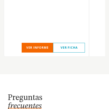
d
i
t
a
e
s
VER INFORME
VER FICHA
Preguntas
frecuentes