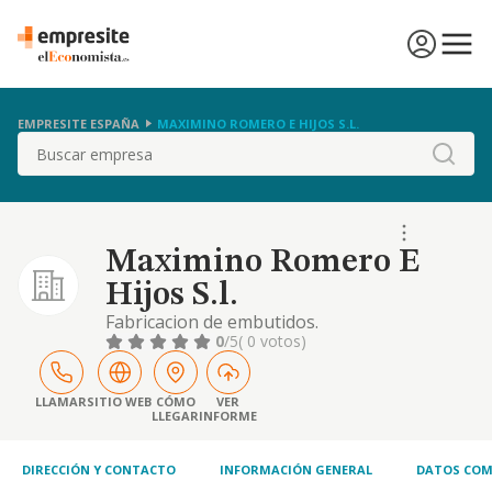
EMPRESITE ESPAÑA
MAXIMINO ROMERO E HIJOS S.L.
Buscar
Maximino Romero E
Hijos S.l.
Fabricacion de embutidos.
0
/5
( 0 votos)
LLAMAR
SITIO WEB
CÓMO
VER
LLEGAR
INFORME
DIRECCIÓN Y CONTACTO
INFORMACIÓN GENERAL
DATOS COM