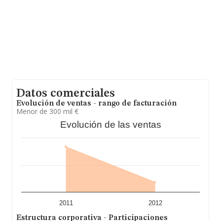
a la información de la provincia (hablamos de Huelva),
en la base de datos de INFORMA aparecen 76
empresas, cuyas ventas en 2012 han alcanzado los 118
millones de euros. Finalmente, para completar los datos
de sector, en 2012, la media de empleados de las
empresas es de 14. La antigüedad desde la constitución
es de 24 años.
Datos comerciales
Evolución de ventas - rango de facturación
Menor de 300 mil €
Evolución de las ventas
2011
2012
Estructura corporativa - Participaciones