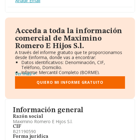
Añadir Email
Acceda a toda la información
comercial de Maximino
Romero E Hijos S.l.
A través del informe gratuito que te proporcionamos
desde Einforma, donde vas a encontrar:
Datos identificativos: Denominación, CIF,
Teléfono, Domicilio.
Informe Mercantil Completo (BORME).
Ver más
Gráficos de Evolución Ventas y Empleados.
Consejo de Administración y Administradores.
QUIERO MI INFORME GRATUITO
Directivos y Ejecutivos.
Accionistas.
Participaciones y Vinculaciones en otras empresas.
Artículos de prensa publicados sobre la empresa.
Información oficial y registral complementaria.
Información general
Razón social
Maximino Romero E Hijos S.l.
CIF
B21190590
Forma jurídica