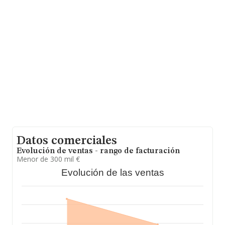
Vizcaya, País Vasco.
En base a la información de la que dispone INFORMA
sobre 56.858 compañías, en el ámbito nacional la
facturación alcanza la cifra de 14.611 millones de euros
y el promedio de la facturación de ventas entre todas
las compañías asciende a los 256 mil euros,
encontrándose la facturación de la empresa por encima
del promedio. Teniendo en cuenta la información sobre
Vizcaya, en la base de datos INFORMA constan 1320
empresas, con ventas en el año 2025 de 786 millones
de euros. Como información adicional de interés, la
antigüedad desde la constitución es de 19 años. La
media de empleados de las empresas es de 3.
Datos comerciales
Evolución de ventas - rango de facturación
Menor de 300 mil €
Evolución de las ventas