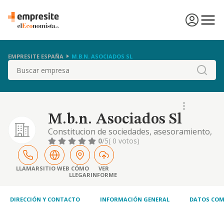
EMPRESITE ESPAÑA
M.B.N. ASOCIADOS SL
Buscar
M.b.n. Asociados Sl
Constitucion de sociedades, asesoramiento,
gestion de empresas, adquisicion de
0
/5
( 0 votos)
inmuebles de valores mobiliarios.
LLAMAR
SITIO WEB
CÓMO
VER
LLEGAR
INFORME
DIRECCIÓN Y CONTACTO
INFORMACIÓN GENERAL
DATOS COM