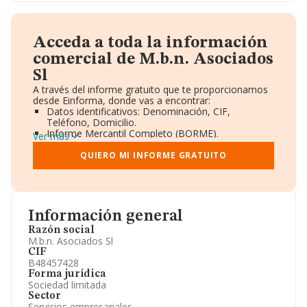
Acceda a toda la información
comercial de M.b.n. Asociados
Sl
A través del informe gratuito que te proporcionamos
desde Einforma, donde vas a encontrar:
Datos identificativos: Denominación, CIF,
Teléfono, Domicilio.
Informe Mercantil Completo (BORME).
Ver más
Gráficos de Evolución Ventas y Empleados.
Consejo de Administración y Administradores.
QUIERO MI INFORME GRATUITO
Directivos y Ejecutivos.
Accionistas.
Participaciones y Vinculaciones en otras empresas.
Artículos de prensa publicados sobre la empresa.
Información oficial y registral complementaria.
Información general
Razón social
M.b.n. Asociados Sl
CIF
B48457428
Forma jurídica
Sociedad limitada
Sector
Servicios empresariales