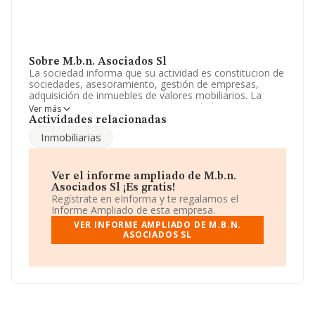
Sobre M.b.n. Asociados Sl
La sociedad informa que su actividad es constitucion de
sociedades, asesoramiento, gestión de empresas,
adquisición de inmuebles de valores mobiliarios. La
empresa está registrada como Sociedad Limitada. Tiene
Ver más
CNAE: 6920 - 'Actividades de contabilidad, teneduría de
Actividades relacionadas
libros, auditoría y asesoría fiscal'. La empresa no tiene
Inmobiliarias
actividad en mercados exteriores.
De acuerdo con la Recomendación 2003/361/CE de la
Comisión, de 6 de mayo de 2003, sobre la definición de
Ver el informe ampliado de M.b.n.
microempresas, pequeñas y medianas empresas, la
Asociados Sl ¡Es gratis!
compañía reúne los requisitos de una microempresa. Ha
Regístrate en eInforma y te regalamos el
contado con el mismo número de empleados y según
Informe Ampliado de esta empresa.
los datos a disposición de INFORMA, ha tenido un
VER INFORME AMPLIADO DE M.B.N.
número de empleados por debajo de la media de
ASOCIADOS SL
sector.
El correo electrónico es
carlosflores@grupombn.com
.
La empresa española
M.B.N. Asociados S.L
, NIF
B48457428, está situada en Calle San Vicente núm. 8 Ed
Albia I 6º Dptos.59b Y 59d, (48001), Bilbao, provincia de