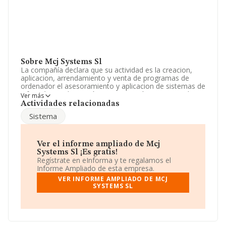
Sobre Mcj Systems Sl
La compañía declara que su actividad es la creacion,
aplicacion, arrendamiento y venta de programas de
ordenador el asesoramiento y aplicacion de sistemas de
informática, y la gestión y organización empresarial en
Ver más
dicho ambito. La empresa es una Sociedad Limitada. La
Actividades relacionadas
actividad de referencia CNAE corresponde a '%cnae%',
Sistema
cuyo Código es 6290. La empresa no tiene actividad en
mercados exteriores.
Para más información es posible contactar a través del
Ver el informe ampliado de Mcj
teléfono 931801045.
Systems Sl ¡Es gratis!
Regístrate en eInforma y te regalamos el
La compañía
Mcj Systems S.L
, con NIF B59928135, se
Informe Ampliado de esta empresa.
encuentra en Rambla Del Jardi núm. 12, (08195), en el
VER INFORME AMPLIADO DE MCJ
municipio de Mira-sol, Barcelona, Cataluña.
SYSTEMS SL
En base a la información de la que dispone INFORMA
sobre 18.154 compañías, en el ámbito nacional la
facturación alcanza la cifra de 23.371 millones de euros
y se calcula un promedio de facturación de 1 millón de