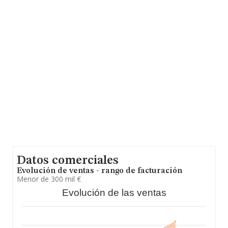
euros entre todas las compañías. Finalmente, para
completar los datos de sector, en 2023, la media de
empleados es de 10; la antigüedad desde la constitución
es de 14 años.
Datos comerciales
Evolución de ventas - rango de facturación
Menor de 300 mil €
Evolución de las ventas