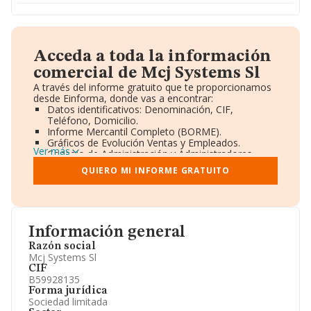
Acceda a toda la información
comercial de Mcj Systems Sl
A través del informe gratuito que te proporcionamos
desde Einforma, donde vas a encontrar:
Datos identificativos: Denominación, CIF,
Teléfono, Domicilio.
Informe Mercantil Completo (BORME).
Gráficos de Evolución Ventas y Empleados.
Ver más
Consejo de Administración y Administradores.
Directivos y Ejecutivos.
QUIERO MI INFORME GRATUITO
Accionistas.
Participaciones y Vinculaciones en otras empresas.
Artículos de prensa publicados sobre la empresa.
Información oficial y registral complementaria.
Información general
Razón social
Mcj Systems Sl
CIF
B59928135
Forma jurídica
Sociedad limitada