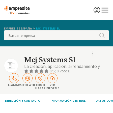
EMPRESITE ESPAÑA
MCJ SYSTEMS SL
Buscar
Mcj Systems Sl
La creacion, aplicacion, arrendamiento y
venta de programas de ordenador el
0
/5
( 0 votos)
asesoramiento y aplicacion de sistemas de
informatica, y la gestion y organizacion
empresarial en dicho ambito
LLAMAR
SITIO WEB
CÓMO
VER
LLEGAR
INFORME
DIRECCIÓN Y CONTACTO
INFORMACIÓN GENERAL
DATOS COM