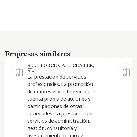
Empresas similares
Empresas similares
SELL FORCE CALL CENTER,
A
SL.
L
La prestación de servicios
a
profesionales. La promoción
i
de empresas y la tenencia por
p
cuenta propia de acciones y
f
participaciones de otras
l
sociedades. La prestación de
g
servicios de administración,
h
gestión, consultoría y
m
asesoramiento técnico y