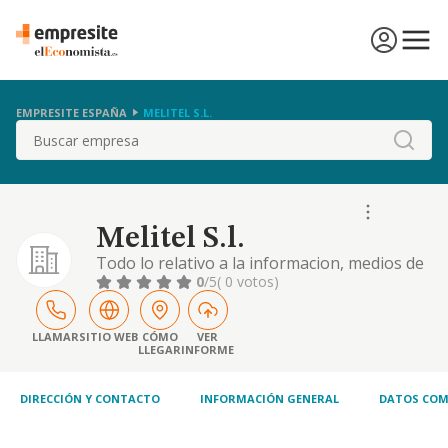
EMPRESITE ESPAÑA
MELITEL S.L.
Buscar
Melitel S.l.
Todo lo relativo a la informacion, medios de
comunicacion, grabaciones y reportajes
0
/5
( 0 votos)
audiovisuales y graficos de todo tipo,
recopilacion, tratamiento y difusion de
informacion, asi como la emision de noticias
LLAMAR
SITIO WEB
CÓMO
VER
LLEGAR
INFORME
a traves de
DIRECCIÓN Y CONTACTO
INFORMACIÓN GENERAL
DATOS COM