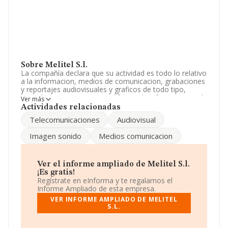
Sobre Melitel S.l.
La compañía declara que su actividad es todo lo relativo
a la informacion, medios de comunicacion, grabaciones
y reportajes audiovisuales y graficos de todo tipo,
recopilacion, tratamiento y difusion de informacion, así
Ver más
como la emision de noticias a traves de. La empresa
Actividades relacionadas
está registrada como Sociedad Limitada. Su CNAE
Telecomunicaciones
Audiovisual
corresponde a 7020 con código '%cnae%'. La sociedad
no tiene actividad en mercados exteriores.
Imagen sonido
Medios comunicacion
Es posible ponerse en contacto con la empresa a través
del teléfono 952685949.
Ver el informe ampliado de Melitel S.l.
La empresa
Melitel S.L
, B52005451, tiene domicilio
¡Es gratis!
fiscal en Calle General Polavieja núm. 32, (52006), en el
Regístrate en eInforma y te regalamos el
municipio de Melilla, Ciudad Autónoma De Melilla.
Informe Ampliado de esta empresa.
VER INFORME AMPLIADO DE MELITEL
En relación con el sector y disponiendo de los datos de
S.L.
hasta 72.271 empresas, a nivel nacional la facturación
asciende a 15.184 millones de euros y se calcula un
promedio de facturación de 210 mil euros entre todas