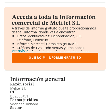
Acceda a toda la información
comercial de Melitel S.l.
A través del informe gratuito que te proporcionamos
desde Einforma, donde vas a encontrar:
Datos identificativos: Denominación, CIF,
Teléfono, Domicilio.
Informe Mercantil Completo (BORME).
Gráficos de Evolución Ventas y Empleados.
Ver más
Consejo de Administración y Administradores.
Directivos y Ejecutivos.
QUIERO MI INFORME GRATUITO
Accionistas.
Participaciones y Vinculaciones en otras empresas.
Artículos de prensa publicados sobre la empresa.
Información oficial y registral complementaria.
Información general
Razón social
Melitel S.l.
CIF
B52005451
Forma jurídica
Sociedad limitada
Sector