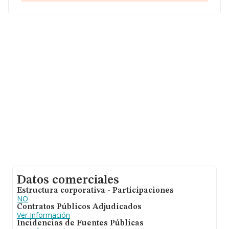
las compañías. En relación con la información de la
provincia de Melilla, en la base de datos INFORMA
constan 32 empresas, cuyas ventas han alcanzado los
281 mil euros. Con el fin de ampliar la información
relativa a las compañías, los empleados de media son 2;
la antigüedad alcanza los 13 años desde la constitución.
Datos comerciales
Estructura corporativa - Participaciones
NO
Contratos Públicos Adjudicados
Ver Información
Incidencias de Fuentes Públicas